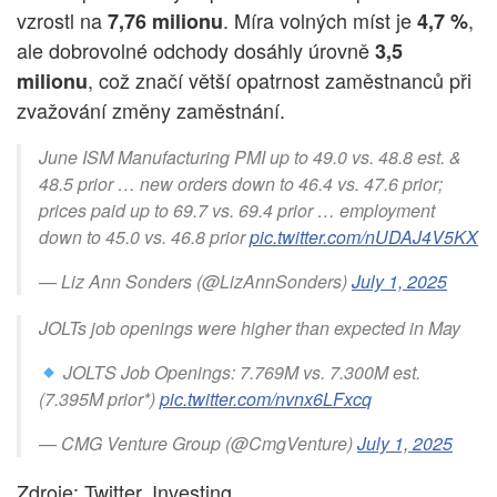
vzrostl na
. Míra volných míst je
,
7,76 milionu
4,7 %
ale dobrovolné odchody dosáhly úrovně
3,5
, což značí větší opatrnost zaměstnanců při
milionu
zvažování změny zaměstnání.
June ISM Manufacturing PMI up to 49.0 vs. 48.8 est. &
48.5 prior … new orders down to 46.4 vs. 47.6 prior;
prices paid up to 69.7 vs. 69.4 prior … employment
down to 45.0 vs. 46.8 prior
pic.twitter.com/nUDAJ4V5KX
— Liz Ann Sonders (@LizAnnSonders)
July 1, 2025
JOLTs job openings were higher than expected in May
JOLTS Job Openings: 7.769M vs. 7.300M est.
(7.395M prior*)
pic.twitter.com/nvnx6LFxcq
— CMG Venture Group (@CmgVenture)
July 1, 2025
Zdroje: Twitter, Investing