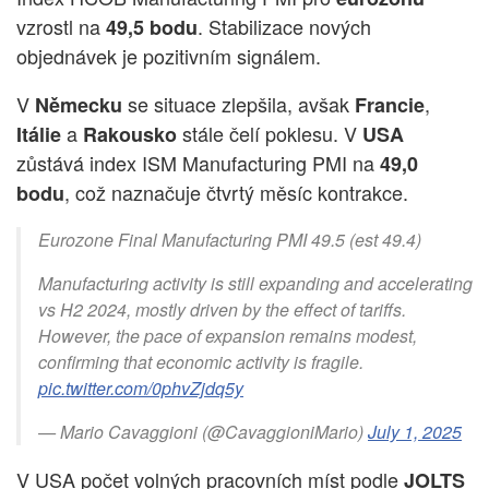
vzrostl na
. Stabilizace nových
49,5 bodu
objednávek je pozitivním signálem.
V
se situace zlepšila, avšak
,
Německu
Francie
a
stále čelí poklesu. V
Itálie
Rakousko
USA
zůstává index ISM Manufacturing PMI na
49,0
, což naznačuje čtvrtý měsíc kontrakce.
bodu
Eurozone Final Manufacturing PMI 49.5 (est 49.4)
Manufacturing activity is still expanding and accelerating
vs H2 2024, mostly driven by the effect of tariffs.
However, the pace of expansion remains modest,
confirming that economic activity is fragile.
pic.twitter.com/0phvZjdq5y
— Mario Cavaggioni (@CavaggioniMario)
July 1, 2025
V USA počet volných pracovních míst podle
JOLTS