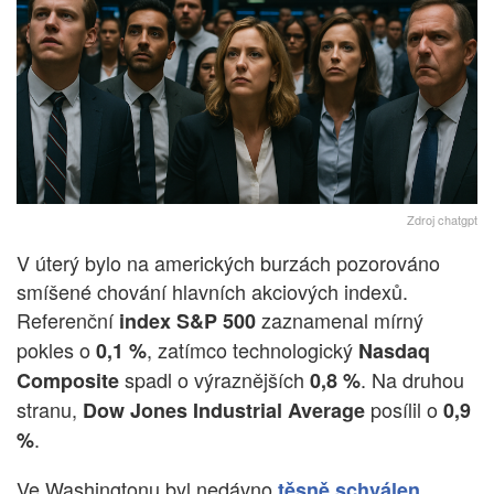
Zdroj chatgpt
V úterý bylo na amerických burzách pozorováno
smíšené chování hlavních akciových indexů.
Referenční
zaznamenal mírný
index S&P 500
pokles o
, zatímco technologický
0,1 %
Nasdaq
spadl o výraznějších
. Na druhou
Composite
0,8 %
stranu,
posílil o
Dow Jones Industrial Average
0,9
.
%
Ve Washingtonu byl nedávno
těsně schválen