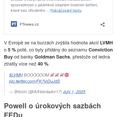
V Evropě se na burzách zvýšila hodnota akcií
LVMH
o
poté, co byly přidány do seznamu
5 %
Conviction
od banky
, přestože od ledna
Buy
Goldman Sachs
ztratily více než
.
40 %
$LVMH
BOOOOOOM
pic.twitter.com/FK7viDuJdS
— Bitcoin (@AAVentador17)
July 1, 2025
Powell o úrokových sazbách
FEDu