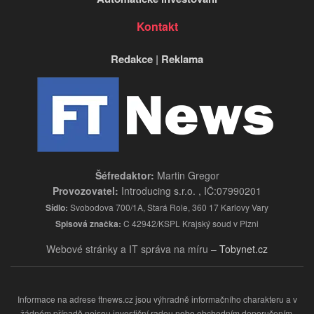
Kontakt
Redakce
|
Reklama
Šéfredaktor:
Martin Gregor
Provozovatel:
Introducing s.r.o. , IČ:07990201
Sídlo:
Svobodova 700/1A, Stará Role, 360 17 Karlovy Vary
Spisová značka:
C 42942/KSPL Krajský soud v Plzni
Webové stránky a IT správa na míru –
Tobynet.cz
Informace na adrese ftnews.cz jsou výhradně informačního charakteru a v
žádném případě nejsou investiční radou nebo obchodním doporučením.