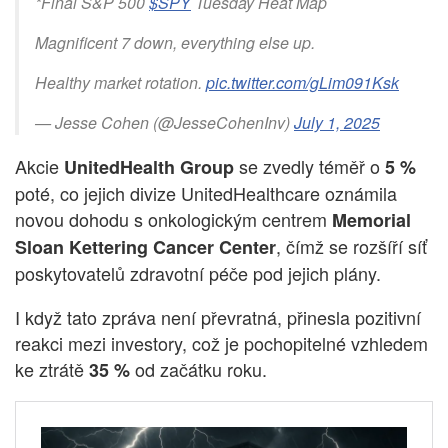
*Final S&P 500
$SPY
Tuesday Heat Map
Magnificent 7 down, everything else up.
Healthy market rotation.
pic.twitter.com/gLim091Ksk
— Jesse Cohen (@JesseCohenInv)
July 1, 2025
Akcie
se zvedly téměř o
UnitedHealth Group
5 %
poté, co jejich divize UnitedHealthcare oznámila
novou dohodu s onkologickým centrem
Memorial
, čímž se rozšíří síť
Sloan Kettering Cancer Center
poskytovatelů zdravotní péče pod jejich plány.
I když tato zpráva není převratná, přinesla pozitivní
reakci mezi investory, což je pochopitelné vzhledem
ke ztrátě
od začátku roku.
35 %