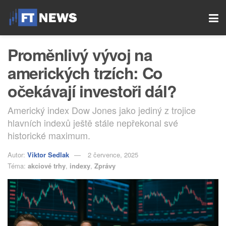
Proměnlivý vývoj na
amerických trzích: Co
očekávají investoři dál?
Americký index Dow Jones jako jediný z trojice
hlavních indexů ještě stále nepřekonal své
historické maximum.
Autor:
Viktor Sedlak
2 července, 2025
Téma:
akciové trhy
,
indexy
,
Zprávy