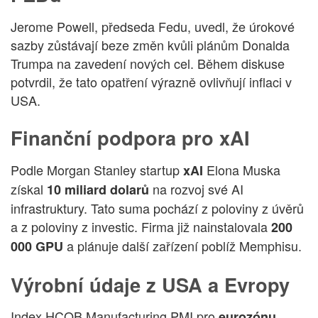
Jerome Powell, předseda Fedu, uvedl, že úrokové
sazby zůstávají beze změn kvůli plánům Donalda
Trumpa na zavedení nových cel. Během diskuse
potvrdil, že tato opatření výrazně ovlivňují inflaci v
USA.
Finanční podpora pro xAI
Podle Morgan Stanley startup
Elona Muska
xAI
získal
na rozvoj své AI
10 miliard dolarů
infrastruktury. Tato suma pochází z poloviny z úvěrů
a z poloviny z investic. Firma již nainstalovala
200
a plánuje další zařízení poblíž Memphisu.
000 GPU
Výrobní údaje z USA a Evropy
Index HCOB Manufacturing PMI pro
eurozónu