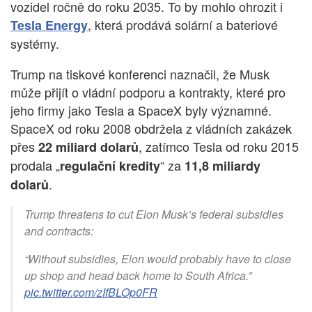
vozidel ročně do roku 2035. To by mohlo ohrozit i
, která prodává solární a bateriové
Tesla Energy
systémy.
Trump na tiskové konferenci naznačil, že Musk
může přijít o vládní podporu a kontrakty, které pro
jeho firmy jako Tesla a SpaceX byly významné.
SpaceX od roku 2008 obdržela z vládních zakázek
přes
, zatímco Tesla od roku 2015
22 miliard dolarů
prodala „
“ za
regulační kredity
11,8 miliardy
.
dolarů
Trump threatens to cut Elon Musk’s federal subsidies
and contracts:
“Without subsidies, Elon would probably have to close
up shop and head back home to South Africa.”
pic.twitter.com/zIfBLOp0FR