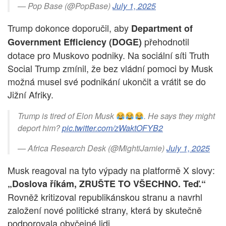
— Pop Base (@PopBase)
July 1, 2025
Trump dokonce doporučil, aby
Department of
přehodnotil
Government Efficiency (DOGE)
dotace pro Muskovo podniky. Na sociální síti Truth
Social Trump zmínil, že bez vládní pomoci by Musk
možná musel své podnikání ukončit a vrátit se do
Jižní Afriky.
Trump is tired of Elon Musk
. He says they might
deport him?
pic.twitter.com/zWaktOFYB2
— Africa Research Desk (@MightiJamie)
July 1, 2025
Musk reagoval na tyto výpady na platformě X slovy:
„Doslova říkám, ZRUŠTE TO VŠECHNO. Teď.“
Rovněž kritizoval republikánskou stranu a navrhl
založení nové politické strany, která by skutečně
podporovala obyčejné lidi.