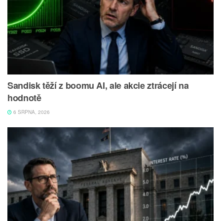
Sandisk těží z boomu AI, ale akcie ztrácejí na
hodnotě
6 SRPNA, 2026