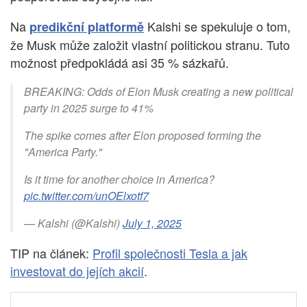
Na
Kalshi se spekuluje o tom,
predikční platformě
že Musk může založit vlastní politickou stranu. Tuto
možnost předpokládá asi 35 % sázkařů.
BREAKING: Odds of Elon Musk creating a new political
party in 2025 surge to 41%
The spike comes after Elon proposed forming the
"America Party."
Is it time for another choice in America?
pic.twitter.com/unOElxotf7
— Kalshi (@Kalshi)
July 1, 2025
TIP na článek:
Profil společnosti Tesla a jak
investovat do jejích akcií
.