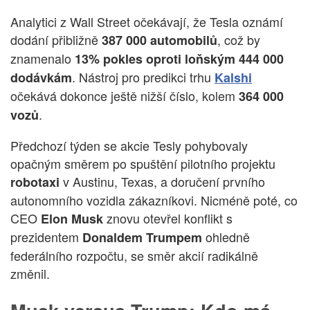
Analytici z Wall Street očekávají, že Tesla oznámí
dodání přibližně
, což by
387 000 automobilů
znamenalo
13% pokles oproti loňským 444 000
. Nástroj pro predikci trhu
dodávkám
Kalshi
očekává dokonce ještě nižší číslo, kolem
364 000
.
vozů
Předchozí týden se akcie Tesly pohybovaly
opačným směrem po spuštění pilotního projektu
v Austinu, Texas, a doručení prvního
robotaxi
autonomního vozidla zákazníkovi. Nicméně poté, co
CEO
znovu otevřel konflikt s
Elon Musk
prezidentem
ohledně
Donaldem Trumpem
federálního rozpočtu, se směr akcií radikálně
změnil.