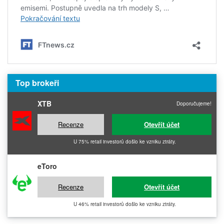
Top brokeři
XTB
Doporučujeme!
Recenze
Otevřít účet
U 75% retail investorů došlo ke vzniku ztráty.
eToro
Recenze
Otevřít účet
U 46% retail investorů došlo ke vzniku ztráty.