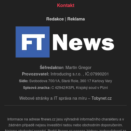
Kontakt
Redakce
|
Reklama
Šéfredaktor:
Martin Gregor
Provozovatel:
Introducing s.r.o. , IČ:07990201
Sídlo:
Svobodova 700/1A, Stará Role, 360 17 Karlovy Vary
Spisová značka:
C 42942/KSPL Krajský soud v Plzni
Webové stránky a IT správa na míru –
Tobynet.cz
Informace na adrese ftnews.cz jsou výhradně informačního charakteru a v
žádném případě nejsou investiční radou nebo obchodním doporučením.
Nejsme obchodní poradci. Portál ftnews.cz nenese žádnou zodpovědnost za