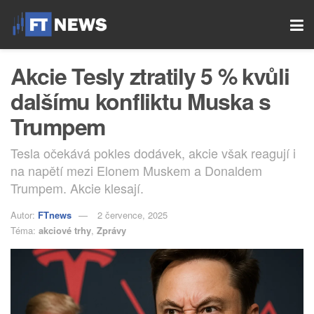
Akcie Tesly ztratily 5 % kvůli
dalšímu konfliktu Muska s
Trumpem
Tesla očekává pokles dodávek, akcie však reagují i
na napětí mezi Elonem Muskem a Donaldem
Trumpem. Akcie klesají.
Autor:
FTnews
2 července, 2025
Téma:
akciové trhy
,
Zprávy