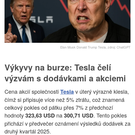
Elon Musk Donald Trump Tesla, zdroj: ChatGPT
Výkyvy na burze: Tesla čelí
výzvám s dodávkami a akciemi
Cena akcií společnosti
v úterý výrazně klesla,
Tesla
čímž si připisuje více než 5% ztrátu, což znamená
celkový pokles od pátku přes 7% z předchozí
hodnoty
na
. Tento pokles
323,63 USD
300,71 USD
přichází v předvečer oznámení výsledků dodávek za
druhý kvartál 2025.