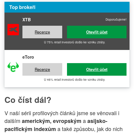
Top brokeři
XTB
Doporučujeme!
Recenze
Otevřít účet
U 75% retail investorů došlo ke vzniku ztráty.
eToro
Recenze
Otevřít účet
U 46% retail investorů došlo ke vzniku ztráty.
Co číst dál?
V naší sérii profilových článků jsme se věnovali i
dalším
a
americkým, evropským
asijsko-
a také způsobu, jak do nich
pacifickým indexům