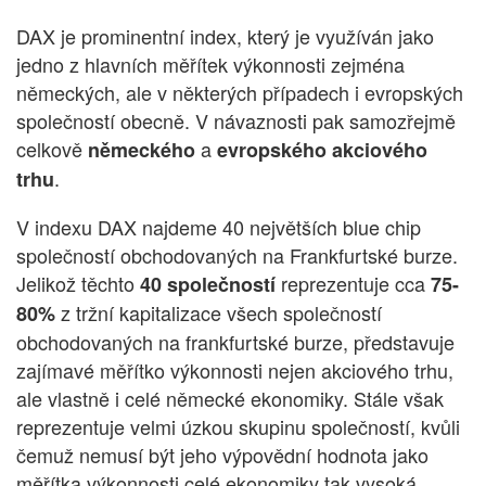
DAX je prominentní index, který je využíván jako
jedno z hlavních měřítek výkonnosti zejména
německých, ale v některých případech i evropských
společností obecně. V návaznosti pak samozřejmě
celkově
a
německého
evropského akciového
.
trhu
V indexu DAX najdeme 40 největších blue chip
společností obchodovaných na Frankfurtské burze.
Jelikož těchto
reprezentuje cca
40 společností
75-
z tržní kapitalizace všech společností
80%
obchodovaných na frankfurtské burze, představuje
zajímavé měřítko výkonnosti nejen akciového trhu,
ale vlastně i celé německé ekonomiky. Stále však
reprezentuje velmi úzkou skupinu společností, kvůli
čemuž nemusí být jeho výpovědní hodnota jako
měřítka výkonnosti celé ekonomiky tak vysoká.