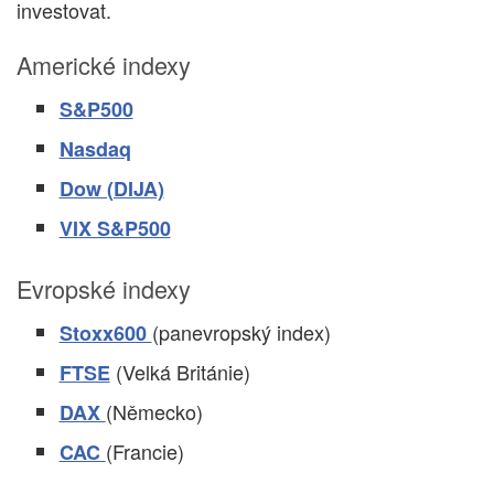
investovat.
Americké indexy
S&P500
Nasdaq
Dow (DIJA)
VIX S&P500
Evropské indexy
(panevropský index)
Stoxx600
(Velká Británie)
FTSE
(Německo)
DAX
(Francie)
CAC