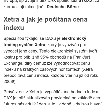
STOXX
kterou stojí mimo jiné i
.
Deutsche Börse
Xetra a jak je počítána cena
indexu
Specialitou týkající se DAXu je
elektronický
, který je využíván pro
trading systém Xetra
výpočet jeho ceny. Tento elektronický systém tvoří
kostru pro přibližně 95% obchodů na Frankfurt
Exchange, díky čemuž lze vyhodnocovat cenu
indexu na krátkých časových horizontech (Xetra
přepočítává cenu indexu každou vteřinu již od roku
2006!).
Právě z dat z Xetra je vypočítávána hodnota indexu.
DAX je totiž aktualizován pravidelně na základě cen
futures následující den, a to i v době, kdy jsou hlavní