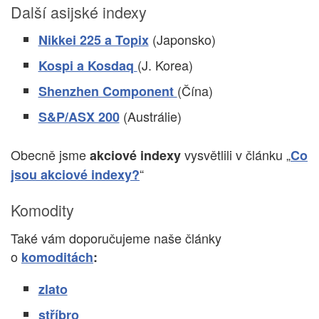
Další asijské indexy
(Japonsko)
Nikkei 225 a Topix
(J. Korea)
Kospi a Kosdaq
(Čína)
Shenzhen Component
(Austrálie)
S&P/ASX 200
Obecně jsme
vysvětlili v článku „
akciové indexy
Co
“
jsou akciové indexy?
Komodity
Také vám doporučujeme naše články
o
komoditách
:
zlato
stříbro