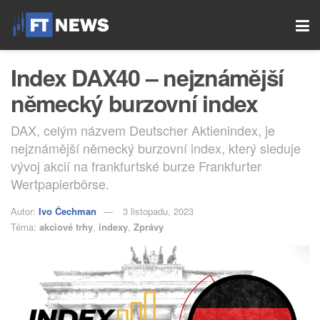
Index DAX40 – nejznámější
německý burzovní index
DAX, celým názvem Deutscher Aktienindex, je
nejznámější německý burzovní index, který sleduje
vývoj akcií na frankfurtské burze Frankfurter
Wertpapierbörse.
Autor:
Ivo Čechman
3 listopadu, 2023
Téma:
akciové trhy
,
indexy
,
Zprávy