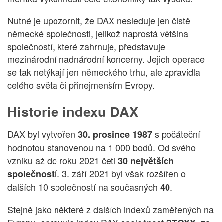
Nutné je upozornit, že DAX nesleduje jen čistě
německé společnosti, jelikož naprostá většina
společností, které zahrnuje, představuje
mezinárodní nadnárodní koncerny. Jejich operace
se tak netýkají jen německého trhu, ale zpravidla
celého světa či přinejmenším Evropy.
Historie indexu DAX
DAX byl vytvořen
s počáteční
30. prosince 1987
hodnotou stanovenou na 1 000 bodů. Od svého
vzniku až do roku 2021 četl
30 největších
. 3. září 2021 byl však rozšířen o
společností
dalších 10 společností na současných
.
40
Stejně jako některé z dalších indexů zaměřených na
Evropu, spravuje index DAX společnost
, za