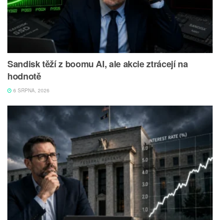
Sandisk těží z boomu AI, ale akcie ztrácejí na
hodnotě
6 SRPNA, 2026