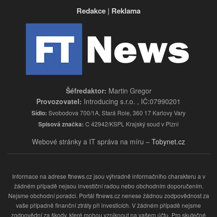
Redakce
|
Reklama
Šéfredaktor:
Martin Gregor
Provozovatel:
Introducing s.r.o. , IČ:07990201
Sídlo:
Svobodova 700/1A, Stará Role, 360 17 Karlovy Vary
Spisová značka:
C 42942/KSPL Krajský soud v Plzni
Webové stránky a IT správa na míru –
Tobynet.cz
Informace na adrese ftnews.cz jsou výhradně informačního charakteru a v
žádném případě nejsou investiční radou nebo obchodním doporučením.
Nejsme obchodní poradci. Portál ftnews.cz nenese žádnou zodpovědnost za
vaše případně finanční ztráty při investicích. V žádném případě nejsme
zodpovědní za škody, které mohou vzniknout na vašem účtu. Pro skutečné