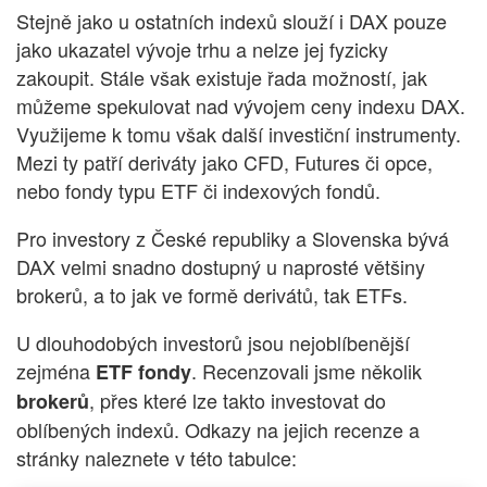
Stejně jako u ostatních indexů slouží i DAX pouze
jako ukazatel vývoje trhu a nelze jej fyzicky
zakoupit. Stále však existuje řada možností, jak
můžeme spekulovat nad vývojem ceny indexu DAX.
Využijeme k tomu však další investiční instrumenty.
Mezi ty patří deriváty jako CFD, Futures či opce,
nebo fondy typu ETF či indexových fondů.
Pro investory z České republiky a Slovenska bývá
DAX velmi snadno dostupný u naprosté většiny
brokerů, a to jak ve formě derivátů, tak ETFs.
U dlouhodobých investorů jsou nejoblíbenější
zejména
. Recenzovali jsme několik
ETF fondy
, přes které lze takto investovat do
brokerů
oblíbených indexů. Odkazy na jejich recenze a
stránky naleznete v této tabulce: