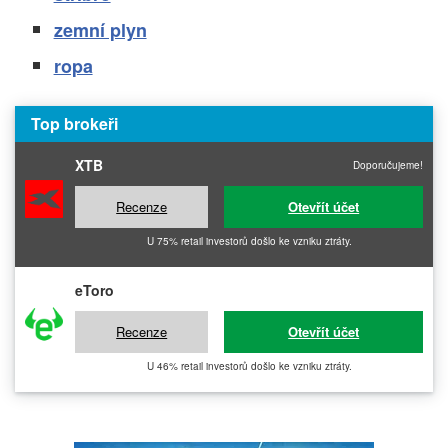
zemní plyn
ropa
Top brokeři
XTB
Doporučujeme!
Recenze
Otevřít účet
U 75% retail investorů došlo ke vzniku ztráty.
eToro
Recenze
Otevřít účet
U 46% retail investorů došlo ke vzniku ztráty.