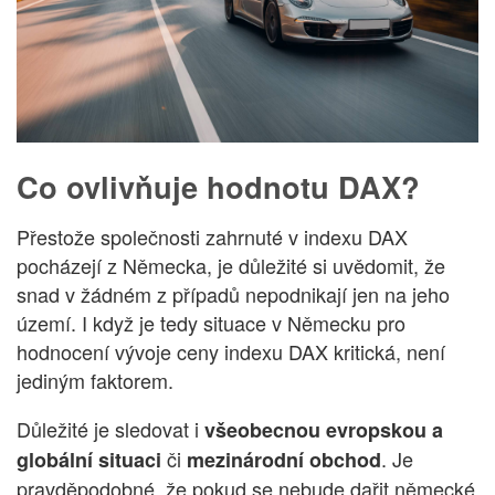
Co ovlivňuje hodnotu DAX?
Přestože společnosti zahrnuté v indexu DAX
pocházejí z Německa, je důležité si uvědomit, že
snad v žádném z případů nepodnikají jen na jeho
území. I když je tedy situace v Německu pro
hodnocení vývoje ceny indexu DAX kritická, není
jediným faktorem.
Důležité je sledovat i
všeobecnou evropskou a
či
. Je
globální situaci
mezinárodní obchod
pravděpodobné, že pokud se nebude dařit německé