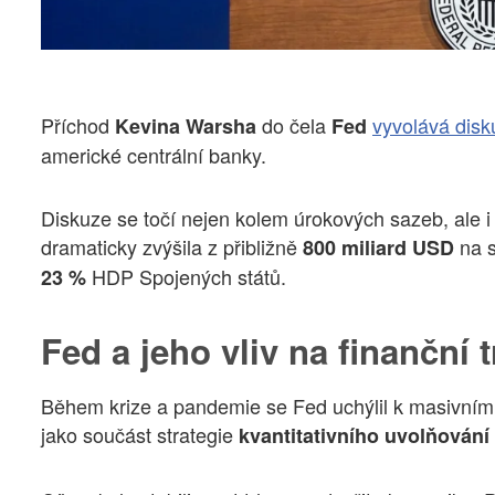
Příchod
do čela
vyvolává disk
Kevina Warsha
Fed
americké centrální banky.
Diskuze se točí nejen kolem úrokových sazeb, ale i
dramaticky zvýšila z přibližně
na 
800 miliard USD
HDP Spojených států.
23 %
Fed a jeho vliv na finanční 
Během krize a pandemie se Fed uchýlil k masivní
jako součást strategie
kvantitativního uvolňování