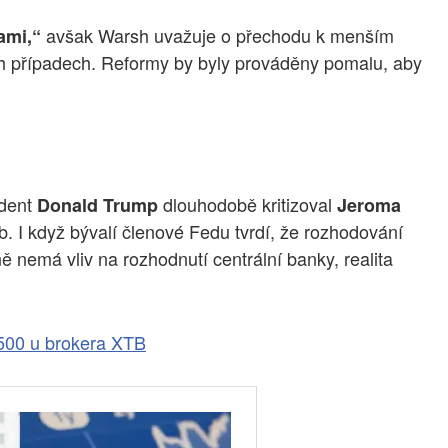
avšak Warsh uvažuje o přechodu k menším
ami,“
ch případech. Reformy by byly prováděny pomalu, aby
ident
dlouhodobě kritizoval
Donald Trump
Jeroma
. I když bývalí členové Fedu tvrdí, že rozhodování
ně nemá vliv na rozhodnutí centrální banky, realita
500 u brokera XTB