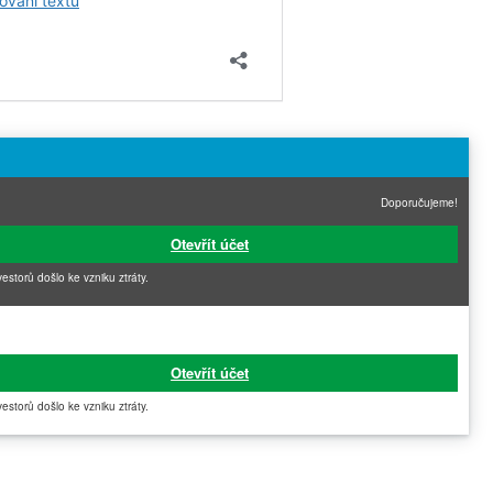
Doporučujeme!
Otevřít účet
vestorů došlo ke vzniku ztráty.
Otevřít účet
vestorů došlo ke vzniku ztráty.