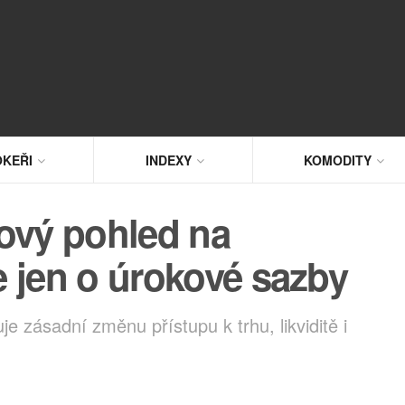
KEŘI
INDEXY
KOMODITY
ový pohled na
 jen o úrokové sazby
 zásadní změnu přístupu k trhu, likviditě i