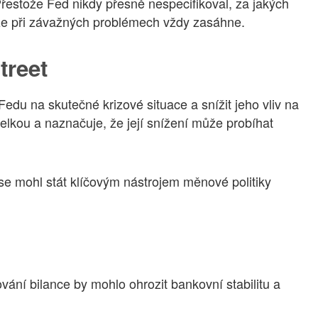
Přestože Fed nikdy přesně nespecifikoval, za jakých
 že při závažných problémech vždy zasáhne.
treet
du na skutečné krizové situace a snížit jeho vliv na
velkou a naznačuje, že její snížení může probíhat
 se mohl stát klíčovým nástrojem měnové politiky
žování bilance by mohlo ohrozit bankovní stabilitu a