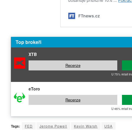
Top brokeři
XTB
Recenze
U 75% retail in
eToro
Recenze
U 46% retail in
Tags:
FED
Jerome Powell
Kevin Warsh
USA