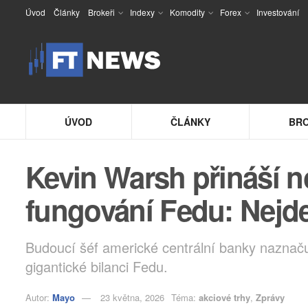
Úvod
Články
Brokeři
Indexy
Komodity
Forex
Investování
ÚVOD
ČLÁNKY
BRO
Kevin Warsh přináší n
fungování Fedu: Nejde
Budoucí šéf americké centrální banky naznačuje
gigantické bilanci Fedu.
Autor:
Mayo
23 května, 2026
Téma:
akciové trhy
,
Zprávy