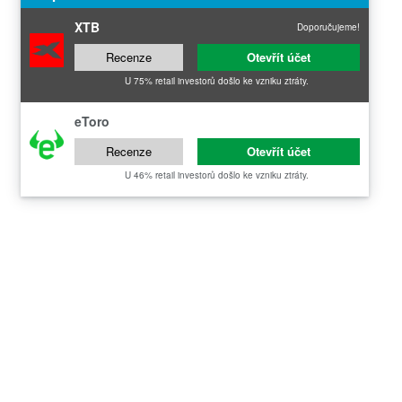
XTB
Doporučujeme!
Recenze
Otevřít účet
U 75% retail investorů došlo ke vzniku ztráty.
eToro
Recenze
Otevřít účet
U 46% retail investorů došlo ke vzniku ztráty.