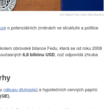
Kvin Warsh Fed, zdroj: Nano Banana
uze
o potenciálních změnách ve struktuře a politice
 kolem obrovské bilance Fedu, která se od roku 2008
současných
, což odpovídá zhruba
6,8 biliónu USD
trhy
mu
nákupu dluhopisů
a hypotečních cenných papírů
.
 (QE)