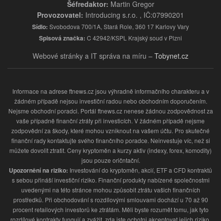
Šéfredaktor:
Martin Gregor
Provozovatel:
Introducing s.r.o. , IČ:07990201
Sídlo:
Svobodova 700/1A, Stará Role, 360 17 Karlovy Vary
Spisová značka:
C 42942/KSPL Krajský soud v Plzni
Webové stránky a IT správa na míru –
Tobynet.cz
Informace na adrese ftnews.cz jsou výhradně informačního charakteru a v
žádném případě nejsou investiční radou nebo obchodním doporučením.
Nejsme obchodní poradci. Portál ftnews.cz nenese žádnou zodpovědnost za
vaše případně finanční ztráty při investicích. V žádném případě nejsme
zodpovědní za škody, které mohou vzniknout na vašem účtu. Pro skutečné
finanční rady kontaktujte svého finančního poradce. Neinvestuje víc, než si
můžete dovolit ztratit. Ceny kryptoměn a kurzy aktiv (indexy, forex, komodity)
jsou pouze oričntační.
Upozornění na riziko:
Investování do kryptoměn, akcií, ETF a CFD kontraktů
s sebou přináší investiční riziko. Finanční produkty nabízené společnostmi
uvedenými na této stránce mohou způsobit ztrátu vašich finančních
prostředků. Při obchodování s rozdílovými smlouvami dochází u 70 až 90
procent retailových investorů ke ztrátám. Měli byste rozumět tomu, jak tyto
rozdílové kontrakty fungují a zvážit, zda jste ochotni akceptovat jejich riziko.