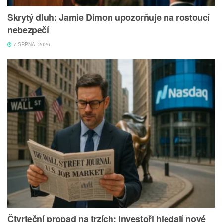
Skrytý dluh: Jamie Dimon upozorňuje na rostoucí
nebezpečí
7 SRPNA, 2026
Čtvrteční propad na trzích: Investoři hledají nové