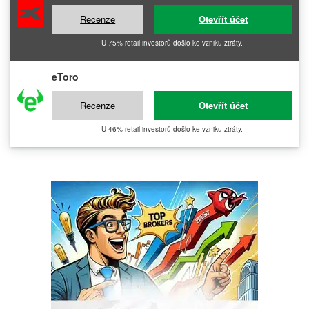
Recenze
Otevřít účet
U 75% retail investorů došlo ke vzniku ztráty.
eToro
Recenze
Otevřít účet
U 46% retail investorů došlo ke vzniku ztráty.