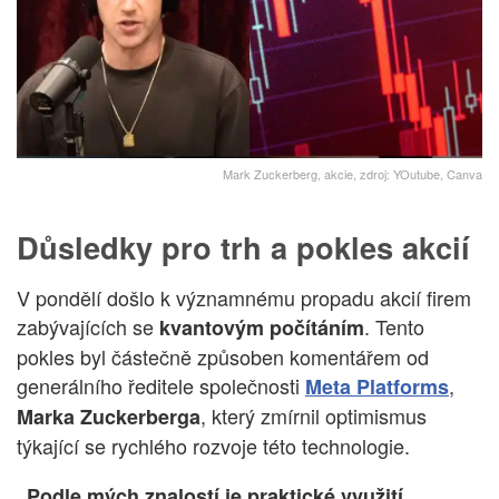
Mark Zuckerberg, akcie, zdroj: YOutube, Canva
Důsledky pro trh a pokles akcií
V pondělí došlo k významnému propadu akcií firem
zabývajících se
. Tento
kvantovým počítáním
pokles byl částečně způsoben komentářem od
generálního ředitele společnosti
,
Meta Platforms
, který zmírnil optimismus
Marka Zuckerberga
týkající se rychlého rozvoje této technologie.
„Podle mých znalostí je praktické využití