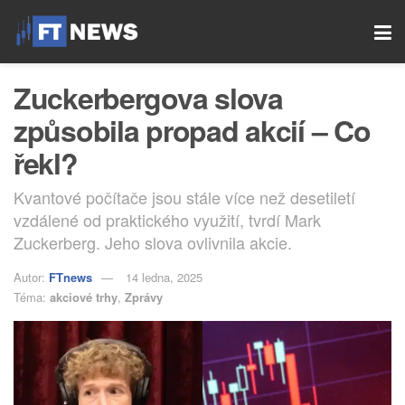
Zuckerbergova slova
způsobila propad akcií – Co
řekl?
Kvantové počítače jsou stále více než desetiletí
vzdálené od praktického využití, tvrdí Mark
Zuckerberg. Jeho slova ovlivnila akcie.
Autor:
FTnews
14 ledna, 2025
Téma:
akciové trhy
,
Zprávy