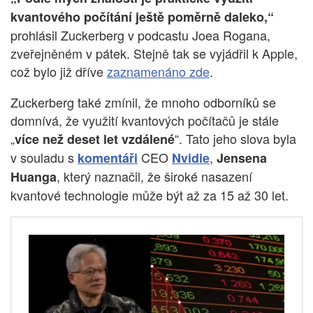
kvantového počítání ještě poměrně daleko,“
prohlásil Zuckerberg v podcastu Joea Rogana,
zveřejněném v pátek. Stejně tak se vyjádřil k Apple,
což bylo již dříve
zaznamenáno zde
.
Zuckerberg také zmínil, že mnoho odborníků se
domnívá, že využití kvantových počítačů je stále
„
“. Tato jeho slova byla
více než deset let vzdálené
v souladu s
CEO
,
komentáři
Nvidie
Jensena
, který naznačil, že široké nasazení
Huanga
kvantové technologie může být až za 15 až 30 let.