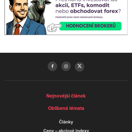
Nejnovější článek
Oblíbená témata
Články
Ceny – akciové indexy