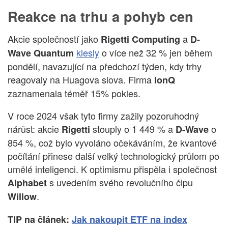
Reakce na trhu a pohyb cen
Akcie společností jako
a
Rigetti Computing
D-
klesly
o více než 32 % jen během
Wave Quantum
pondělí, navazující na předchozí týden, kdy trhy
reagovaly na Huagova slova. Firma
IonQ
zaznamenala téměř 15% pokles.
V roce 2024 však tyto firmy zažily pozoruhodný
nárůst: akcie
stouply o 1 449 % a
o
Rigetti
D-Wave
854 %, což bylo vyvoláno očekáváním, že kvantové
počítání přinese další velký technologický průlom po
umělé inteligenci. K optimismu přispěla i společnost
s uvedením svého revolučního čipu
Alphabet
.
Willow
TIP na článek:
Jak nakoupit ETF na index