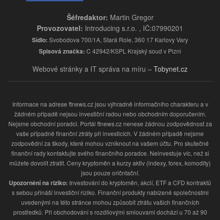
Šéfredaktor:
Martin Gregor
Provozovatel:
Introducing s.r.o. , IČ:07990201
Sídlo:
Svobodova 700/1A, Stará Role, 360 17 Karlovy Vary
Spisová značka:
C 42942/KSPL Krajský soud v Plzni
Webové stránky a IT správa na míru –
Tobynet.cz
Informace na adrese ftnews.cz jsou výhradně informačního charakteru a v
žádném případě nejsou investiční radou nebo obchodním doporučením.
Nejsme obchodní poradci. Portál ftnews.cz nenese žádnou zodpovědnost za
vaše případně finanční ztráty při investicích. V žádném případě nejsme
zodpovědní za škody, které mohou vzniknout na vašem účtu. Pro skutečné
finanční rady kontaktujte svého finančního poradce. Neinvestuje víc, než si
můžete dovolit ztratit. Ceny kryptoměn a kurzy aktiv (indexy, forex, komodity)
jsou pouze oričntační.
Upozornění na riziko:
Investování do kryptoměn, akcií, ETF a CFD kontraktů
s sebou přináší investiční riziko. Finanční produkty nabízené společnostmi
uvedenými na této stránce mohou způsobit ztrátu vašich finančních
prostředků. Při obchodování s rozdílovými smlouvami dochází u 70 až 90