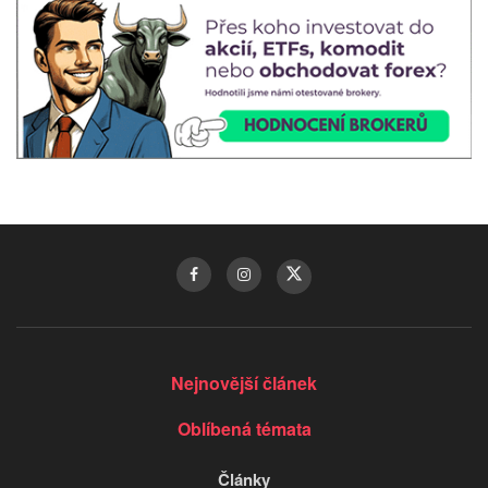
Nejnovější článek
Oblíbená témata
Články