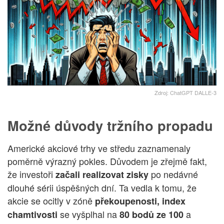
Zdroj: ChatGPT DALLE-3
Možné důvody tržního propadu
Americké akciové trhy ve středu zaznamenaly
poměrně výrazný pokles. Důvodem je zřejmě fakt,
že investoři
po nedávné
začali realizovat zisky
dlouhé sérii úspěšných dní. Ta vedla k tomu, že
akcie se ocitly v zóně
překoupenosti, index
se vyšplhal na
a
chamtivosti
80 bodů ze 100