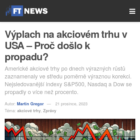
Výplach na akciovém trhu v
USA – Proč došlo k
propadu?
Americké akciové trhy po dnech výrazných růstů
zaznamenaly ve středu poměrně výraznou korekci.
Nejsledovanější indexy S&P500, Nasdaq a Dow se
propadly o více než procento.
Autor:
Martin Gregor
21 prosince, 2023
Téma:
akciové trhy
,
Zprávy