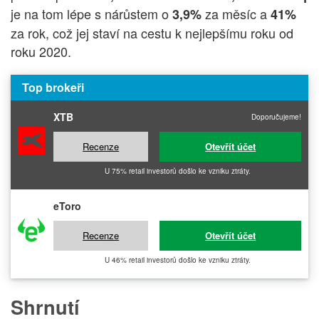
je na tom lépe s nárůstem o
za měsíc a
3,9%
41%
za rok, což jej staví na cestu k nejlepšímu roku od
roku 2020.
Top brokeři
XTB
Doporučujeme!
Recenze
Otevřít účet
U 75% retail investorů došlo ke vzniku ztráty.
eToro
Recenze
Otevřít účet
U 46% retail investorů došlo ke vzniku ztráty.
Shrnutí