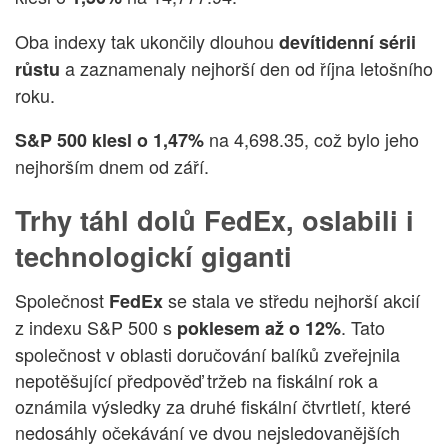
Oba indexy tak ukončily dlouhou
devítidenní sérii
a zaznamenaly nejhorší den od října letošního
růstu
roku.
na 4,698.35, což bylo jeho
S&P 500
klesl o 1,47%
nejhorším dnem od září.
Trhy táhl dolů FedEx, oslabili i
technologickí giganti
Společnost
se stala ve středu nejhorší akcií
FedEx
z indexu S&P 500 s
. Tato
poklesem až o 12%
společnost v oblasti doručování balíků zveřejnila
nepotěšující předpověď tržeb na fiskální rok a
oznámila výsledky za druhé fiskální čtvrtletí, které
nedosáhly očekávání ve dvou nejsledovanějších