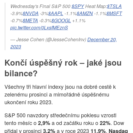
Wednesday's Final S&P 500
$SPY
Heat Map:
$TSLA
-3.9%
$NVDA
-3%
$AAPL
-1.1%
$AMZN
-1.1%
$MSFT
-0.7%
$META
-0.3%
$GOOGL
+1.1%
pic.twitter.com/0LxsfMEznS
— Jesse Cohen (@JesseCohenInv)
December 20,
2023
Končí úspěšný rok – jaké jsou
bilance?
Všechny tři hlavní indexy jsou na dobré cestě k
zelenému prosinci a mimořádně úspěšnému
ukončení roku 2023.
S&P 500 navzdory středečnímu poklesu vzrostl
tento měsíc o
a od začátku roku o
. Dow
2,9%
22%
přidal v prosinci
a v roce 2023
.
3,2%
11,9%
Nasdaq