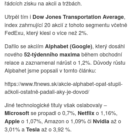
řádcích zisku na akcii a tržbách.
Utrpěl tím i
,
Dow Jones Transportation Average
index zahrnující 20 akcií z tohoto segmentu včetně
FedExu, který klesl o více než 2%.
Dařilo se akciím
, který dosáhl
Alphabet (Google)
nového
během obchodní
52-týdenního maxima
relace a zaznamenal nárůst o 1,2%. Důvody růstu
Alpbahet jsme popsali v tomto článku:
https://www.ftnews.sk/akcie-alphabet-opat-stupli-
ačkoli-ostatně-padali-aky-je-dovod/
Jiné technologické tituly však oslabovaly –
se propadl o 0,7%,
o 1,16%,
Microsoft
Netflix
o 1,07%, Amazon o 1,09% či
až o
Apple
Nvidia
3,01% a
až o 3,92 %.
Tesla