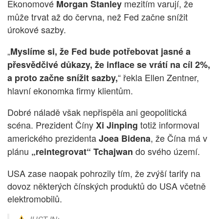
Ekonomové
mezitím varují, že
Morgan Stanley
může trvat až do června, než Fed začne snížit
úrokové sazby.
„
Myslíme si, že Fed bude potřebovat jasné a
přesvědčivé důkazy, že inflace se vrátí na cíl 2%,
“ řekla Ellen Zentner,
a proto začne snížit sazby,
hlavní ekonomka firmy klientům.
Dobré náladě však nepřispěla ani geopolitická
scéna. Prezident Číny
totiž informoval
Xi Jinping
amerického prezidenta
, že Čína má v
Joea Bidena
plánu
do svého území.
„reintegrovat“ Tchajwan
USA zase naopak pohrozily tím, že zvýší tarify na
dovoz některých čínských produktů do USA včetně
elektromobilů.