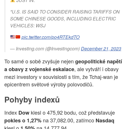
JUST IN:
*U.S. IS SAID TO CONSIDER RAISING TARIFFS ON
SOME CHINESE GOODS, INCLUDING ELECTRIC
VEHICLES: WSJ
pic.twitter.com/po4RTEkdTO
— Investing.com (@Investingcom)
December 21, 2023
To samé o sobě zvyšuje nejen
geopolitické napětí
, ale vytváří i obavy
a obavy z vojenské eskalace
mezi investory v souvislosti s tím, že Tchaj-wan je
epicentrem světové výroby polovodičů.
Pohyby indexů
Index
klesl o 475,92 bodu, což představuje
Dow
na 37,082.00, zatímco
pokles o 1,27%
Nasdaq
klesl o
na 14,777.94.
1,50%