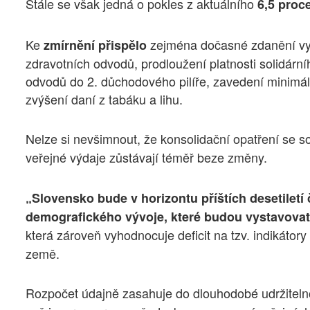
Stále se však jedná o pokles z aktuálního
6,5 proc
Ke
zejména dočasné zdanění vys
zmírnění přispělo
zdravotních odvodů, prodloužení platnosti solidární
odvodů do 2. důchodového pilíře, zavedení minimá
zvýšení daní z tabáku a lihu.
Nelze si nevšimnout, že konsolidační opatření se s
veřejné výdaje zůstávají téměř beze změny.
„Slovensko bude v horizontu příštích desetilet
demografického vývoje, které budou vystavovat v
která zároveň vyhodnocuje deficit na tzv. indikátory
země.
Rozpočet údajně zasahuje do dlouhodobé udržiteln