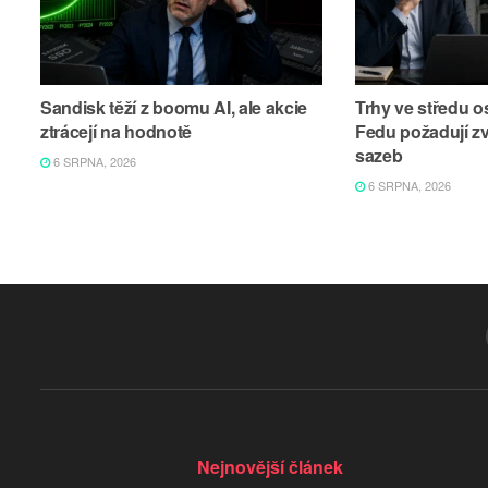
Sandisk těží z boomu AI, ale akcie
Trhy ve středu os
ztrácejí na hodnotě
Fedu požadují z
sazeb
6 SRPNA, 2026
6 SRPNA, 2026
Nejnovější článek