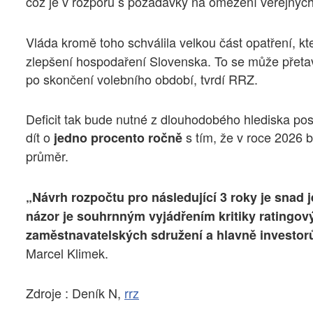
což je v rozporu s požadavky na omezení veřejných
Vláda kromě toho schválila velkou část opatření, k
zlepšení hospodaření Slovenska. To se může přeta
po skončení volebního období, tvrdí RRZ.
Deficit tak bude nutné z dlouhodobého hlediska pos
dít o
s tím, že v roce 2026
jedno procento ročně
průměr.
„Návrh rozpočtu pro následující 3 roky je snad 
názor je souhrnným vyjádřením kritiky ratingo
zaměstnavatelských sdružení a hlavně investorů
Marcel Klimek.
Zdroje : Deník N,
rrz