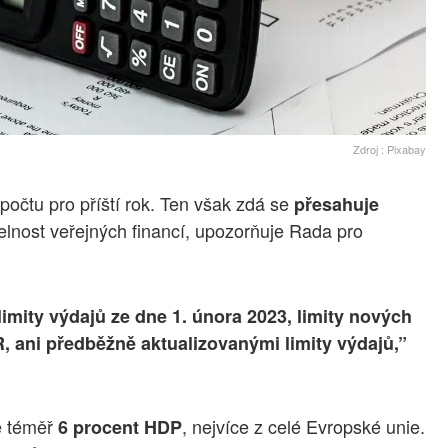
Zdroj : Pixabay
počtu pro příští rok. Ten však zdá se
přesahuje
elnost veřejných financí, upozorňuje Rada pro
imity výdajů ze dne 1. února 2023, limity nových
 ani předběžně aktualizovanými limity výdajů,”
e téměř
, nejvíce z celé Evropské unie.
6 procent HDP