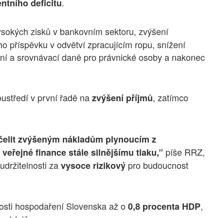
.
entního deficitu
okých zisků v bankovním sektoru, zvýšení
ho příspěvku v odvětví zpracujícím ropu, snížení
lní a srovnávací daně pro právnické osoby a nakonec
oustředí v první řadě na
, zatímco
zvýšení příjmů
í čelit zvýšeným nákladům plynoucím z
píše RRZ,
eřejné finance stále silnějšímu tlaku,”
 udržitelnosti za
pro budoucnost
vysoce rizikový
osti hospodaření Slovenska až o
,
0,8 procenta HDP