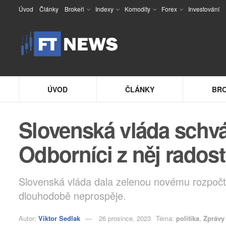
Úvod
Články
Brokeři
Indexy
Komodity
Forex
Investování
ÚVOD
ČLÁNKY
BRO
Slovenská vláda schvá
Odborníci z něj rados
Slovenská vláda dala zelenou novému rozpočt
dlouhodobě neprospěje.
Autor:
Viktor Sedlak
26 prosince, 2023
Téma:
politika
,
Zprávy