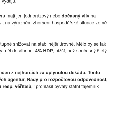
 výdajů.
terá mají jen jednorázový nebo
na
dočasný vliv
vit na výrazném zhoršení hospodářské situace země
tupně snižovat na stabilnější úrovně. Mělo by se tak
 by měl dosáhnout
, nižší, než současný 5letý
4% HDP
jeden z nejhorších za uplynulou dekádu. Tento
vých agentur, Rady pro rozpočtovou odpovědnost,
prohlásil bývalý státní tajemník
 resp. věřitelů,”