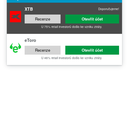
XTB
Doporučujeme!
Recenze
Otevřít účet
U 75% retail investorů došlo ke vzniku ztráty.
eToro
Recenze
Otevřít účet
U 46% retail investorů došlo ke vzniku ztráty.