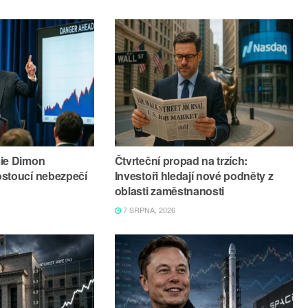
mie Dimon
Čtvrteční propad na trzích:
ostoucí nebezpečí
Investoři hledají nové podněty z
oblasti zaměstnanosti
7 SRPNA, 2026