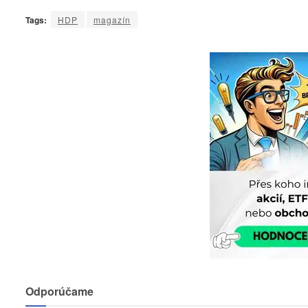
Tags:
HDP
magazín
Odporúčame