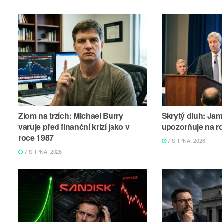
Zlom na trzích: Michael Burry
Skrytý dluh: Ja
varuje před finanční krizí jako v
upozorňuje na r
roce 1987
7 SRPNA, 2026
7 SRPNA, 2026