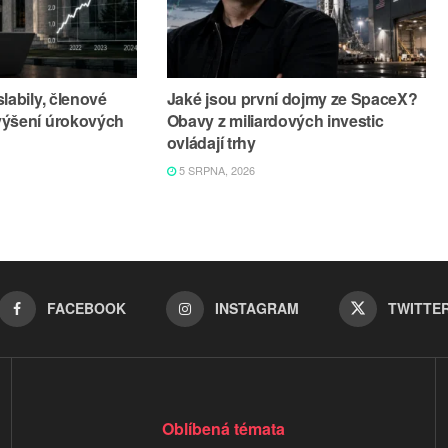
labily, členové
Jaké jsou první dojmy ze SpaceX?
výšení úrokových
Obavy z miliardových investic
ovládají trhy
5 SRPNA, 2026
FACEBOOK
INSTAGRAM
TWITTE
Oblíbená témata