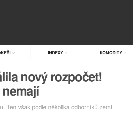
KEŘI
INDEXY
KOMODITY
lila nový rozpočet!
t nemají
u. Ten však podle několika odborníků zemi