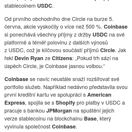
stablecoinem
.
USDC
Od prvního obchodního dne Circle na burze 5.
června, akcie vyskočily o více než 500 %.
Coinbase
si ponechává všechny příjmy z držby
na své
USDC
platformě a téměř polovinu z dalších výnosů
z USDC, což je klíčovou součástí příjmů
. Jak
Circle
řekl
ze
: „Pokud trh sází na
Devin Ryan
Citizens
úspěch Circle, je Coinbase jasnou volbou.“
se navíc neustále snaží rozšiřovat své
Coinbase
portfolio služeb. Například nedávno představila svou
první kreditní kartu ve spolupráci s
American
, spojila se s
pro platby v USDC a
Express
Shopify
pracuje s bankou
na spuštění jejich
JPMorgan
verze stablecoinu na blockchainu
, který
Base
vyvinula společnost
.
Coinbase