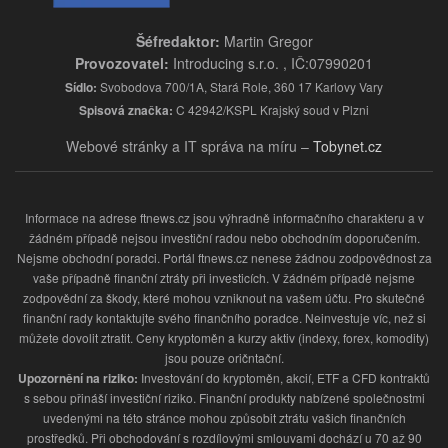
Šéfredaktor:
Martin Gregor
Provozovatel:
Introducing s.r.o. , IČ:07990201
Sídlo:
Svobodova 700/1A, Stará Role, 360 17 Karlovy Vary
Spisová značka:
C 42942/KSPL Krajský soud v Plzni
Webové stránky a IT správa na míru –
Tobynet.cz
Informace na adrese ftnews.cz jsou výhradně informačního charakteru a v
žádném případě nejsou investiční radou nebo obchodním doporučením.
Nejsme obchodní poradci. Portál ftnews.cz nenese žádnou zodpovědnost za
vaše případně finanční ztráty při investicích. V žádném případě nejsme
zodpovědní za škody, které mohou vzniknout na vašem účtu. Pro skutečné
finanční rady kontaktujte svého finančního poradce. Neinvestuje víc, než si
můžete dovolit ztratit. Ceny kryptoměn a kurzy aktiv (indexy, forex, komodity)
jsou pouze oričntační.
Upozornění na riziko:
Investování do kryptoměn, akcií, ETF a CFD kontraktů
s sebou přináší investiční riziko. Finanční produkty nabízené společnostmi
uvedenými na této stránce mohou způsobit ztrátu vašich finančních
prostředků. Při obchodování s rozdílovými smlouvami dochází u 70 až 90