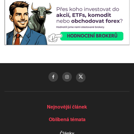
Nejnovější článek
Oblíbená témata
Články