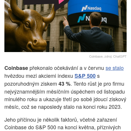
Coinbase, zdroj: ChatGPT
překonalo očekávání a v červnu
se stalo
Coinbase
hvězdou mezi akciemi indexu
s
S&P 500
pozoruhodným ziskem
. Tento růst je pro firmu
43 %
nejvýznamnějším měsíčním úspěchem od listopadu
minulého roku a ukazuje třetí po sobě jdoucí ziskový
měsíc, což se naposledy stalo na konci roku 2023.
Jeho příčinou je několik faktorů, včetně zařazení
Coinbase do S&P 500 na konci května, příznivých