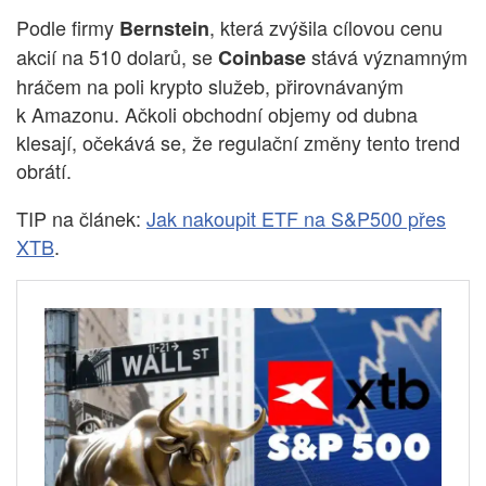
Podle firmy
, která zvýšila cílovou cenu
Bernstein
akcií na 510 dolarů, se
stává významným
Coinbase
hráčem na poli krypto služeb, přirovnávaným
k Amazonu. Ačkoli obchodní objemy od dubna
klesají, očekává se, že regulační změny tento trend
obrátí.
TIP na článek:
Jak nakoupit ETF na S&P500 přes
XTB
.