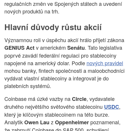
regulačních změn ve Spojených státech a uvedení
nových produktů na trh.
Hlavní důvody růstu akcií
Významnou roli v úspěchu akcií hrálo přijetí zákona
v americkém
. Tato legislativa
GENIUS Act
Senátu
poprvé zavádí federální regulaci pro stablecoiny
napojené na americký dolar. Podle
nových pravidel
mohou banky, fintech společnosti a maloobchodníci
vydávat vlastní stablecoiny a integrovat je do
platebních systémů.
Coinbase má úzké vazby na
, vydavatele
Circle
druhého největšího světového stablecoinu
,
USDC
který je klíčovým stablecoinem na této burze.
Analytik
z
poznamenal,
Owen Lau
Oppenheimer
že zahrnutí Coinbase do S&P 500, schválení