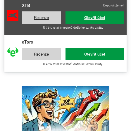
XTB
Doporučujeme!
Recenze
Otevřít účet
U 75% retail investorů došlo ke vzniku ztráty.
eToro
Recenze
Otevřít účet
U 46% retail investorů došlo ke vzniku ztráty.