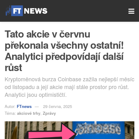
Tato akcie v červnu
překonala všechny ostatní!
Analytici předpovídají další
růst
Kryptoměnová burza Coinbase zažila nejlepší měsíc
od listopadu a její akcie mají stále prostor pro růst.
Analytici jsou optimističtí.
Autor:
FTnews
29 června, 2025
Téma:
akciové trhy
,
Zprávy