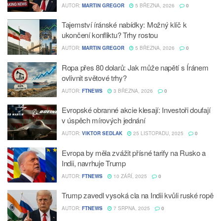
AUTOR:
MARTIN GREGOR
5 BŘEZNA, 2026
0
Tajemství íránské nabídky: Možný klíč k
ukončení konfliktu? Trhy rostou
AUTOR:
MARTIN GREGOR
5 BŘEZNA, 2026
0
Ropa přes 80 dolarů: Jak může napětí s Íránem
ovlivnit světové trhy?
AUTOR:
FTNEWS
3 BŘEZNA, 2026
0
Evropské obranné akcie klesají: Investoři doufají
v úspěch mírových jednání
AUTOR:
VIKTOR SEDLAK
25 LISTOPADU, 2025
0
Evropa by měla zvážit přísné tarify na Rusko a
Indii, navrhuje Trump
AUTOR:
FTNEWS
10 ZÁŘÍ, 2025
0
Trump zavedl vysoká cla na Indii kvůli ruské ropě
AUTOR:
FTNEWS
7 SRPNA, 2025
0