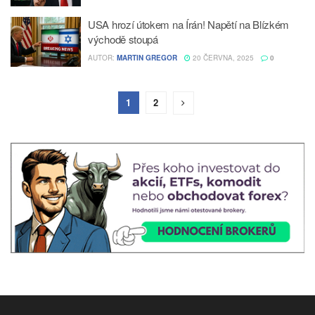
USA hrozí útokem na Írán! Napětí na Blízkém
východě stoupá
AUTOR:
MARTIN GREGOR
20 ČERVNA, 2025
0
1
2