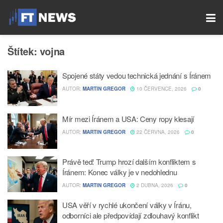
Štítek:
vojna
Spojené státy vedou technická jednání s Íránem
AUTOR:
MARTIN GREGOR
10 ČERVENCE, 2026
0
Mír mezi Íránem a USA: Ceny ropy klesají
AUTOR:
MARTIN GREGOR
22 ČERVNA, 2026
0
Právě teď: Trump hrozí dalším konfliktem s
Íránem: Konec války je v nedohlednu
AUTOR:
MARTIN GREGOR
2 DUBNA, 2026
0
USA věří v rychlé ukončení války v Íránu,
odborníci ale předpovídají zdlouhavý konflikt