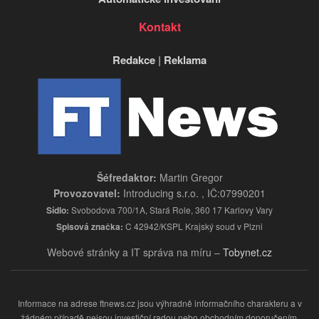
Kontakt
Redakce
|
Reklama
Šéfredaktor:
Martin Gregor
Provozovatel:
Introducing s.r.o. , IČ:07990201
Sídlo:
Svobodova 700/1A, Stará Role, 360 17 Karlovy Vary
Spisová značka:
C 42942/KSPL Krajský soud v Plzni
Webové stránky a IT správa na míru –
Tobynet.cz
Informace na adrese ftnews.cz jsou výhradně informačního charakteru a v
žádném případě nejsou investiční radou nebo obchodním doporučením.