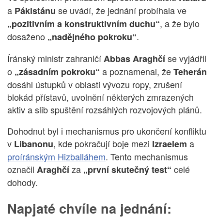
a
se uvádí, že jednání probíhala ve
Pákistánu
, a že bylo
„pozitivním a konstruktivním duchu“
dosaženo
.
„nadějného pokroku“
Íránský ministr zahraničí
se vyjádřil
Abbas Araghčí
o
a poznamenal, že
„zásadním pokroku“
Teherán
dosáhl ústupků v oblasti vývozu ropy, zrušení
blokád přístavů, uvolnění některých zmrazených
aktiv a slib spuštění rozsáhlých rozvojových plánů.
Dohodnut byl i mechanismus pro ukončení konfliktu
v
, kde pokračují boje mezi
a
Libanonu
Izraelem
proíránským Hizballáhem
. Tento mechanismus
označil
za
celé
Araghčí
„první skutečný test“
dohody.
Napjaté chvíle na jednání: