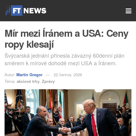
Mír mezi Íránem a USA: Ceny
ropy klesají
Švýcarská jednání přinesla závazný 60denní plán
směrem k mírové dohodě mezi USA a Íránem.
Autor:
Martin Gregor
22 června, 2026
Téma:
akciové trhy
,
Zprávy