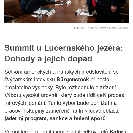
USA Iran Primerie, zdroj: Nano Banana
Summit u Lucernského jezera:
Dohody a jejich dopad
Setkání amerických a íránských představitelů ve
švýcarském letovisku
přineslo
Bürgenstock
hmatatelné výsledky. Bylo rozhodnuto o zřízení
Výboru vysoké úrovně, který bude řídit celý proces
mírových jednání. Tento výbor bude dohlížet na
pracovní skupiny zaměřené na tři klíčové oblasti:
a
.
jaderný program, sankce
řešení sporů
Ve společném prohlášení zprostředkovatelů
Kataru