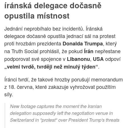
íránská delegace dočasně
opustila místnost
Jednání neprobíhalo bez incidentů. Íránská
delegace dočasně opustila jednací sál na protest
proti hrozbám prezidenta
, který
Donalda Trumpa
na Truth Social prohlásil, že pokud
nepřestane
Írán
podporovat své spojence v
,
odpoví
Libanonu
USA
.
„velmi tvrdě, tvrději než minulý týden“
Íránci tvrdí, že takové hrozby porušují memorandum
z 18. června, které zakazuje vyhrožovat použitím
síly.
New footage captures the moment the Iranian
delegation supposedly left the negotiation venue in
Switzerland in "protest" over President Trump's threats