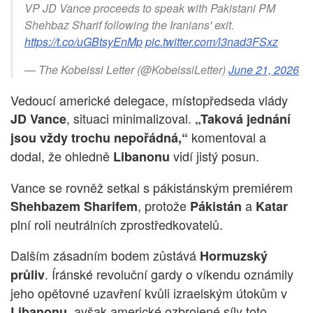
VP JD Vance proceeds to speak with Pakistani PM
Shehbaz Sharif following the Iranians' exit.
https://t.co/uGBtsyEnMp
pic.twitter.com/l3nad3FSxz
— The Kobeissi Letter (@KobeissiLetter)
June 21, 2026
Vedoucí americké delegace, místopředseda vlády
, situaci minimalizoval.
JD Vance
„Taková jednání
komentoval a
jsou vždy trochu nepořádná,“
dodal, že ohledně
vidí jistý posun.
Libanonu
Vance se rovněž setkal s pákistánským premiérem
, protože
a
Shehbazem Sharifem
Pákistán
Katar
plní roli neutrálních zprostředkovatelů.
Dalším zásadním bodem zůstává
Hormuzský
. Íránské revoluční gardy o víkendu oznámily
průliv
jeho opětovné uzavření kvůli izraelským útokům v
, avšak americké ozbrojené síly toto
Libanonu