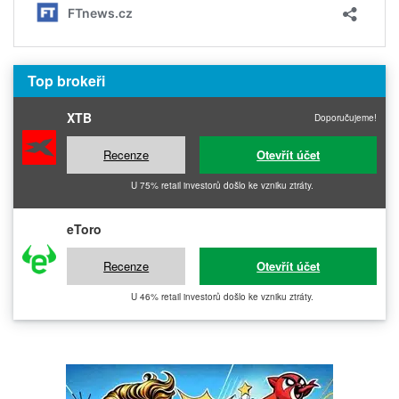
Top brokeři
XTB
Doporučujeme!
Recenze
Otevřít účet
U 75% retail investorů došlo ke vzniku ztráty.
eToro
Recenze
Otevřít účet
U 46% retail investorů došlo ke vzniku ztráty.