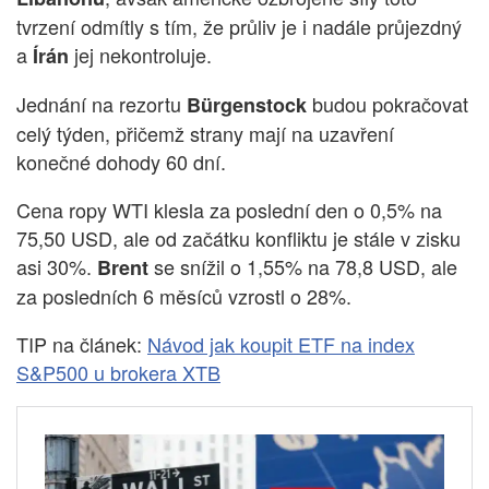
tvrzení odmítly s tím, že průliv je i nadále průjezdný
a
jej nekontroluje.
Írán
Jednání na rezortu
budou pokračovat
Bürgenstock
celý týden, přičemž strany mají na uzavření
konečné dohody 60 dní.
Cena ropy WTI klesla za poslední den o 0,5% na
75,50 USD, ale od začátku konfliktu je stále v zisku
asi 30%.
se snížil o 1,55% na 78,8 USD, ale
Brent
za posledních 6 měsíců vzrostl o 28%.
TIP na článek:
Návod jak koupit ETF na index
S&P500 u brokera XTB