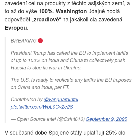
zavedení cel na produkty z těchto asijských zemí, a
to až do výše
.
údajně hodlá
100%
Washington
odpovědět „
“ na jakákoli cla zavedená
zrcadlově
.
Evropou
BREAKING
President Trump has called the EU to implement tariffs
of up to 100% on India and China to collectively push
Russia to stop its war in Ukraine.
The U.S. is ready to replicate any tariffs the EU imposes
on China and India, per FT.
Contributed by
@vanguardintel
pic.twitter.com/WpL0Cv2e2S
— Open Source Intel (@Osint613)
September 9, 2025
V současné době Spojené státy uplatňují 25% clo