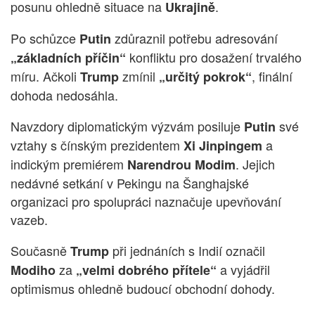
posunu ohledně situace na
.
Ukrajině
Po schůzce
zdůraznil potřebu adresování
Putin
konfliktu pro dosažení trvalého
„základních příčin“
míru. Ačkoli
zmínil
, finální
Trump
„určitý pokrok“
dohoda nedosáhla.
Navzdory diplomatickým výzvám posiluje
své
Putin
vztahy s čínským prezidentem
a
Xi Jinpingem
indickým premiérem
. Jejich
Narendrou Modim
nedávné setkání v Pekingu na Šanghajské
organizaci pro spolupráci naznačuje upevňování
vazeb.
Současně
při jednáních s Indií označil
Trump
za
a vyjádřil
Modiho
„velmi dobrého přítele“
optimismus ohledně budoucí obchodní dohody.