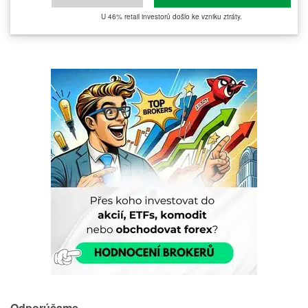
U 46% retail investorů došlo ke vzniku ztráty.
Odporúčame