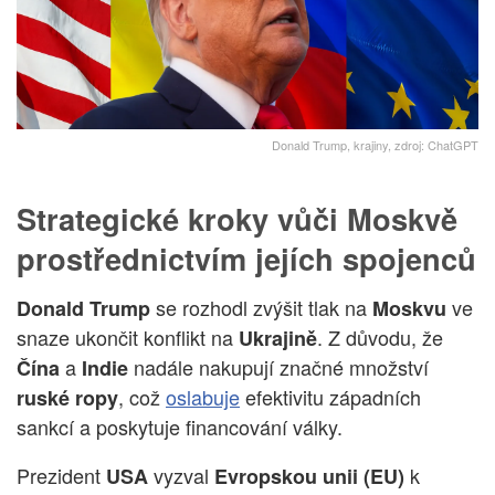
Donald Trump, krajiny, zdroj: ChatGPT
Strategické kroky vůči Moskvě
prostřednictvím jejích spojenců
se rozhodl zvýšit tlak na
ve
Donald Trump
Moskvu
snaze ukončit konflikt na
. Z důvodu, že
Ukrajině
a
nadále nakupují značné množství
Čína
Indie
, což
oslabuje
efektivitu západních
ruské ropy
sankcí a poskytuje financování války.
Prezident
vyzval
k
USA
Evropskou unii (EU)