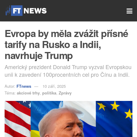
Evropa by měla zvážit přísné
tarify na Rusko a Indii,
navrhuje Trump
Americký prezident Donald Trump vyzval Evropskou
unii k zavedení 100procentních cel pro Čínu a Indii.
Autor:
FTnews
10 září, 2025
Téma:
akciové trhy
,
politika
,
Zprávy