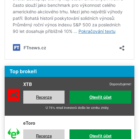
Top brokeři
XTB
Doporučujeme!
Recenze
Otevřít účet
U 75% retail investorů došlo ke vzniku ztráty.
eToro
Recenze
Otevřít účet