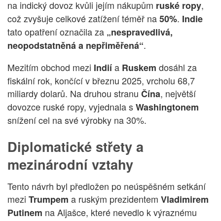
na indický dovoz kvůli jejím nákupům
,
ruské ropy
což zvyšuje celkové zatížení téměř na
.
50%
Indie
tato opatření označila za
„nespravedlivá,
.
neopodstatněná a nepřiměřená“
Mezitím obchod mezi
a
dosáhl za
Indií
Ruskem
fiskální rok, končící v březnu 2025, vrcholu 68,7
miliardy dolarů. Na druhou stranu
, největší
Čína
dovozce ruské ropy, vyjednala s
Washingtonem
snížení cel na své výrobky na 30%.
Diplomatické střety a
mezinárodní vztahy
Tento návrh byl předložen po neúspěšném setkání
mezi
a ruským prezidentem
Trumpem
Vladimirem
na Aljašce, které nevedlo k výraznému
Putinem