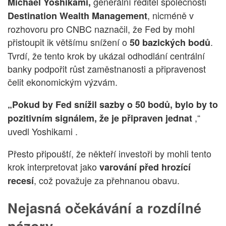
generální ředitel společnosti
Michael Yoshikami,
, nicméně v
Destination Wealth Management
rozhovoru pro CNBC naznačil, že Fed by mohl
přistoupit ik většímu snížení o
.
50 bazických bodů
Tvrdí, že tento krok by ukázal odhodlání centrální
banky podpořit růst zaměstnanosti a připravenost
čelit ekonomickým výzvám.
„Pokud by Fed snížil sazby o 50 bodů, bylo by to
,“
pozitivním signálem, že je připraven jednat
uvedl Yoshikami .
Přesto připouští, že někteří investoři by mohli tento
krok interpretovat jako
varování před hrozící
, což považuje za přehnanou obavu.
recesí
Nejasná očekávání a rozdílné
názory