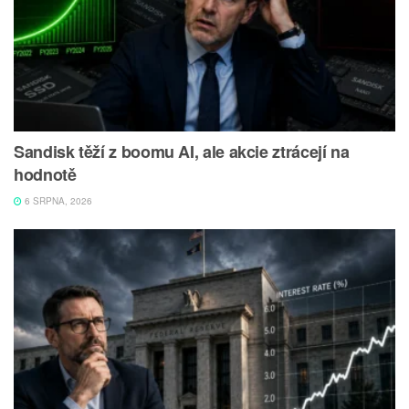
Sandisk těží z boomu AI, ale akcie ztrácejí na
hodnotě
6 SRPNA, 2026