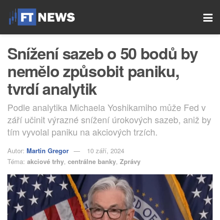
Snížení sazeb o 50 bodů by
nemělo způsobit paniku,
tvrdí analytik
Podle analytika Michaela Yoshikamiho může Fed v
září učinit výrazné snížení úrokových sazeb, aniž by
tím vyvolal paniku na akciových trzích.
Autor:
Martin Gregor
10 září, 2024
Téma:
akciové trhy
,
centrálne banky
,
Zprávy