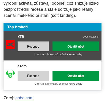
výrobní aktivita, zůstávají odolné, což snižuje riziko
bezprostřední recese a stále udržuje jako reálný i
scénář měkkého přistání (soft landing).
Top brokeři
XTB
Doporučujeme!
Recenze
Otevřít účet
U 75% retail investorů došlo ke vzniku ztráty.
eToro
Recenze
Otevřít účet
U 46% retail investorů došlo ke vzniku ztráty.
Zdroj:
cnbc.com