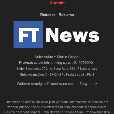
Kontakt
Redakce
|
Reklama
Šéfredaktor:
Martin Gregor
Provozovatel:
Introducing s.r.o. , IČ:07990201
Sídlo:
Svobodova 700/1A, Stará Role, 360 17 Karlovy Vary
Spisová značka:
C 42942/KSPL Krajský soud v Plzni
Webové stránky a IT správa na míru –
Tobynet.cz
Informace na adrese ftnews.cz jsou výhradně informačního charakteru a v
žádném případě nejsou investiční radou nebo obchodním doporučením.
Nejsme obchodní poradci. Portál ftnews.cz nenese žádnou zodpovědnost za