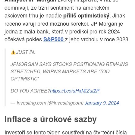
domnívají, že tržní sentiment na americkém
akciovém trhu je nadále
. Jinak
příliš optimistický
řečeno varují před možnou korekcí. JP Morgan je
jedna z mála bank, která v predikci pro rok 2024
očekává pokles
z jeho vrcholu v roce 2023.
S&P500
JUST IN:
JPMORGAN SAYS STOCKS POSITIONING REMAINS
STRETCHED, WARNS MARKETS ARE 'TOO
OPTIMISTIC'
DO YOU AGREE?
https://t.co/uHxMlZui2P
— Investing.com (@Investingcom)
January 9, 2024
Inflace a úrokové sazby
Investoři se tento týden soustředí na čtvrteční čísla