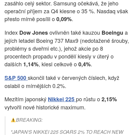
zasáhlo celý sektor. Samsung očekává, že jeho
operační příjem za Q4 klesne o 35 %. Nasdaq však
přesto mírně posílil o
.
0,09%
Index
ovlivněn také kauzou
a
Dow Jones
Boeingu
jejích letadel Boeing 737 Max9 (nedotažené šrouby,
problémy s dveřmi etc.), jehož akcie po 8
procentech propadu v pondělí klesly v úterý o
dalších
, klesl celkově o
.
1,14%
0,4%
skončil také v červených číslech, když
S&P 500
oslabil o mírnějších 0.2%.
Mezitím japonský
po růstu o
Nikkei 225
2,15%
vytvořil nové historické maximum.
BREAKING:
*JAPAN'S NIKKEI 225 SOARS 2% TO REACH NEW