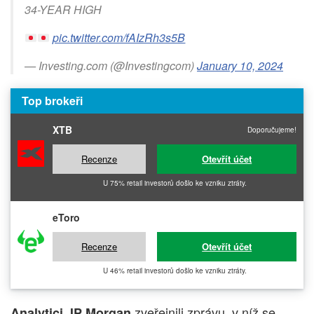
34-YEAR HIGH
pic.twitter.com/fAIzRh3s5B
— Investing.com (@Investingcom)
January 10, 2024
Top brokeři
XTB
Doporučujeme!
Recenze
Otevřít účet
U 75% retail investorů došlo ke vzniku ztráty.
eToro
Recenze
Otevřít účet
U 46% retail investorů došlo ke vzniku ztráty.
zveřejnili zprávu, v níž se
Analytici JP Morgan