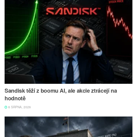
Sandisk těží z boomu AI, ale akcie ztrácejí na
hodnotě
6 SRPNA, 2026