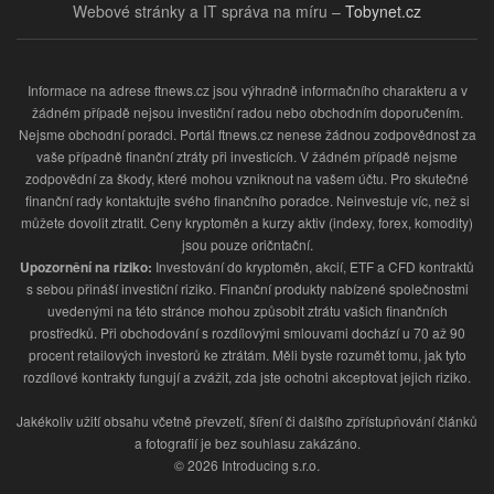
Webové stránky a IT správa na míru –
Tobynet.cz
Informace na adrese ftnews.cz jsou výhradně informačního charakteru a v
žádném případě nejsou investiční radou nebo obchodním doporučením.
Nejsme obchodní poradci. Portál ftnews.cz nenese žádnou zodpovědnost za
vaše případně finanční ztráty při investicích. V žádném případě nejsme
zodpovědní za škody, které mohou vzniknout na vašem účtu. Pro skutečné
finanční rady kontaktujte svého finančního poradce. Neinvestuje víc, než si
můžete dovolit ztratit. Ceny kryptoměn a kurzy aktiv (indexy, forex, komodity)
jsou pouze oričntační.
Upozornění na riziko:
Investování do kryptoměn, akcií, ETF a CFD kontraktů
s sebou přináší investiční riziko. Finanční produkty nabízené společnostmi
uvedenými na této stránce mohou způsobit ztrátu vašich finančních
prostředků. Při obchodování s rozdílovými smlouvami dochází u 70 až 90
procent retailových investorů ke ztrátám. Měli byste rozumět tomu, jak tyto
rozdílové kontrakty fungují a zvážit, zda jste ochotni akceptovat jejich riziko.
Jakékoliv užití obsahu včetně převzetí, šíření či dalšího zpřístupňování článků
a fotografií je bez souhlasu zakázáno.
© 2026 Introducing s.r.o.