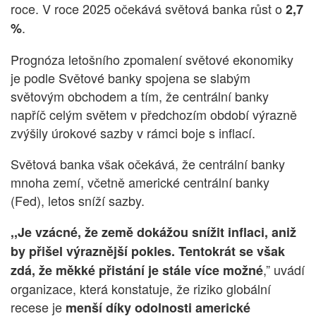
roce. V roce 2025 očekává světová banka růst o
2,7
.
%
Prognóza letošního zpomalení světové ekonomiky
je podle Světové banky spojena se slabým
světovým obchodem a tím, že centrální banky
napříč celým světem v předchozím období výrazně
zvýšily úrokové sazby v rámci boje s inflací.
Světová banka však očekává, že centrální banky
mnoha zemí, včetně americké centrální banky
(Fed), letos sníží sazby.
,,Je vzácné, že země dokážou snížit inflaci, aniž
by přišel výraznější pokles. Tentokrát se však
,” uvádí
zdá, že měkké přistání je stále více možné
organizace, která konstatuje, že riziko globální
recese je
menší díky odolnosti americké