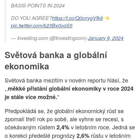
BASIS POINTS IN 2024
DO YOU AGREE?
https://t.co/Q0onygVfk8
pic.twitter.com/b23Bx0oqS5
— Investing.com (@Investingcom)
January 9, 2024
Světová banka a globální
ekonomika
Světová banka mezitím v novém reportu hlásí, že
,,
měkké přistání globální ekonomiky v roce 2024
“
je stále více možné.
Předpokládá se, že globální ekonomický růst se
zpomalí třetí rok po sobě, ale vyhne se recesi, s
očekávaným růstem
v letošním roce. Jedná se
2,4%
o korekci předešlé prognózy
růstu v letošním
2,6%