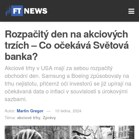
Rozpačitý den na akciových
trzích – Co očekává Světová
banka?
Akciové trhy v USA mají za sebou rozpačitý
obchodní den. Samsung a Boeing způsobovaly na
trhu nejistotu, přičemž oči investorů se již upírají na
očekávaná data o inflaci v souvislosti s úrokovými
sazbami.
Autor:
Martin Gregor
10 ledna, 2024
Téma:
akciové trhy
,
Zprávy