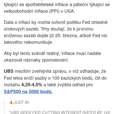
týkající se spotřebitelské inflace a páteční týkající se
velkoobchodní inflace (PPI) v USA.
Data o inflaci by mohla ovlivnit politiku Fed ohledně
úrokových sazeb. Trhy doufají, že k prvnímu
sníženou sazeb dojde již 20. března, ačkoli Fed nic
takového nekomunikuje.
Aby byl tento scénář reálný, inflace musí nadále
ukazovat náznaky zpomalování.
mezitím zveřejnila zprávu, v níž odhaduje, že
UBS
Fed letos sníží sazby o 100 bazických bodů, čili do
rozsahu
a také zvýšila odhad pro
4,25-4,5%
S&P500 na 5000 bodů.
JUST IN:
*UBS SEES FED CUTTING INTEREST RATES BY 100