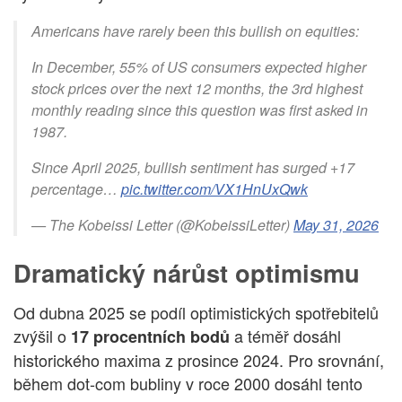
Americans have rarely been this bullish on equities:
In December, 55% of US consumers expected higher
stock prices over the next 12 months, the 3rd highest
monthly reading since this question was first asked in
1987.
Since April 2025, bullish sentiment has surged +17
percentage…
pic.twitter.com/VX1HnUxQwk
— The Kobeissi Letter (@KobeissiLetter)
May 31, 2026
Dramatický nárůst optimismu
Od dubna 2025 se podíl optimistických spotřebitelů
zvýšil o
a téměř dosáhl
17 procentních bodů
historického maxima z prosince 2024. Pro srovnání,
během dot-com bubliny v roce 2000 dosáhl tento