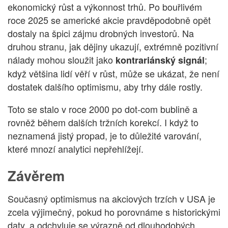
ekonomický růst a výkonnost trhů. Po bouřlivém
roce 2025 se americké akcie pravděpodobně opět
dostaly na špici zájmu drobných investorů. Na
druhou stranu, jak dějiny ukazují, extrémně pozitivní
nálady mohou sloužit jako
;
kontrariánský signál
když většina lidí věří v růst, může se ukázat, že není
dostatek dalšího optimismu, aby trhy dále rostly.
Toto se stalo v roce 2000 po dot-com bublině a
rovněž během dalších tržních korekcí. I když to
neznamená jistý propad, je to důležité varování,
které mnozí analytici nepřehlížejí.
Závěrem
Současný optimismus na akciových trzích v USA je
zcela výjimečný, pokud ho porovnáme s historickými
daty, a odchyluje se výrazně od dlouhodobých