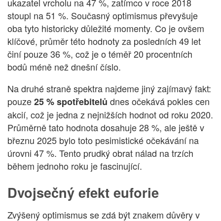
ukazatel vrcholu na 47 %, zatímco v roce 2018
stoupl na 51 %. Současný optimismus převyšuje
oba tyto historicky důležité momenty. Co je ovšem
klíčové, průměr této hodnoty za posledních 49 let
činí pouze 36 %, což je o téměř 20 procentních
bodů méně než dnešní číslo.
Na druhé straně spektra najdeme jiný zajímavý fakt:
pouze
dnes očekává pokles cen
25 % spotřebitelů
akcií, což je jedna z nejnižších hodnot od roku 2020.
Průměrně tato hodnota dosahuje 28 %, ale ještě v
březnu 2025 bylo toto pesimistické očekávání na
úrovni 47 %. Tento prudký obrat nálad na trzích
během jednoho roku je fascinující.
Dvojsečný efekt euforie
Zvýšený optimismus se zdá být znakem důvěry v