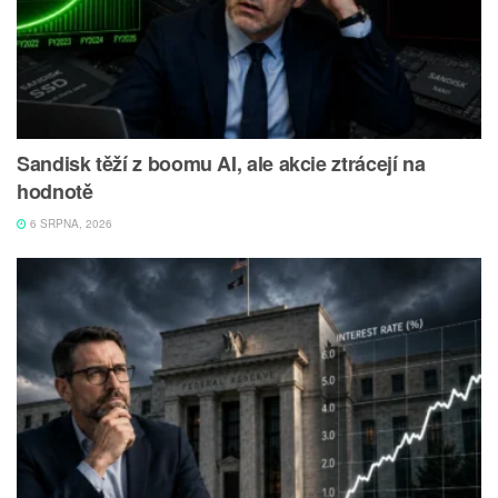
Sandisk těží z boomu AI, ale akcie ztrácejí na
hodnotě
6 SRPNA, 2026