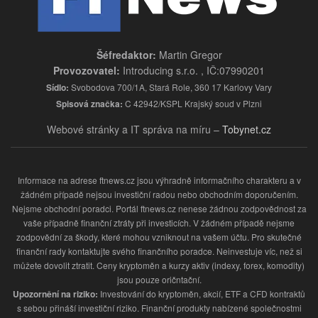
Šéfredaktor:
Martin Gregor
Provozovatel:
Introducing s.r.o. , IČ:07990201
Sídlo:
Svobodova 700/1A, Stará Role, 360 17 Karlovy Vary
Spisová značka:
C 42942/KSPL Krajský soud v Plzni
Webové stránky a IT správa na míru –
Tobynet.cz
Informace na adrese ftnews.cz jsou výhradně informačního charakteru a v
žádném případě nejsou investiční radou nebo obchodním doporučením.
Nejsme obchodní poradci. Portál ftnews.cz nenese žádnou zodpovědnost za
vaše případně finanční ztráty při investicích. V žádném případě nejsme
zodpovědní za škody, které mohou vzniknout na vašem účtu. Pro skutečné
finanční rady kontaktujte svého finančního poradce. Neinvestuje víc, než si
můžete dovolit ztratit. Ceny kryptoměn a kurzy aktiv (indexy, forex, komodity)
jsou pouze oričntační.
Upozornění na riziko:
Investování do kryptoměn, akcií, ETF a CFD kontraktů
s sebou přináší investiční riziko. Finanční produkty nabízené společnostmi