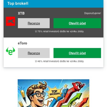
Top brokeři
XTB
Doporučujeme!
Recenze
Otevřít účet
U 75% retail investorů došlo ke vzniku ztráty.
eToro
Recenze
Otevřít účet
U 46% retail investorů došlo ke vzniku ztráty.