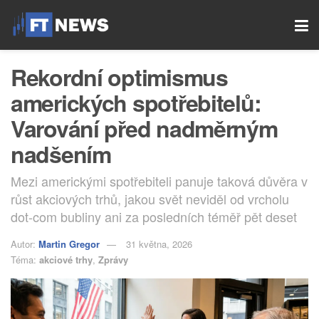
Rekordní optimismus
amerických spotřebitelů:
Varování před nadměrným
nadšením
Mezi americkými spotřebiteli panuje taková důvěra v
růst akciových trhů, jakou svět neviděl od vrcholu
dot-com bubliny ani za posledních téměř pět deset
Autor:
Martin Gregor
31 května, 2026
Téma:
akciové trhy
,
Zprávy