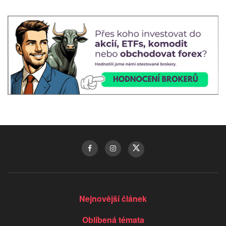
Nejnovější článek
Oblíbená témata