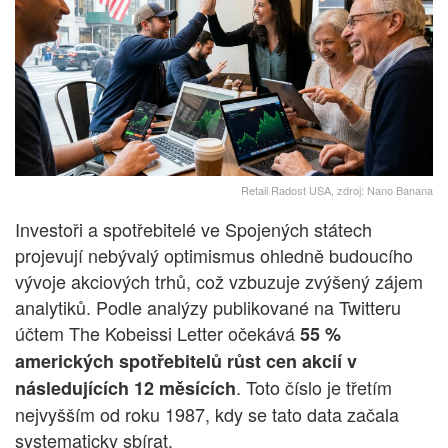
Retail Radost USA, zdroj: Nano Banana
Investoři a spotřebitelé ve Spojených státech
projevují nebývalý optimismus ohledně budoucího
vývoje akciových trhů, což vzbuzuje zvýšený zájem
analytiků. Podle analýzy publikované na Twitteru
účtem The Kobeissi Letter očekává
55 %
amerických spotřebitelů růst cen akcií v
. Toto číslo je třetím
následujících 12 měsících
nejvyšším od roku 1987, kdy se tato data začala
systematicky sbírat.