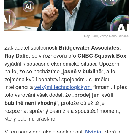
Ray Dalio, Zdroj: Nano Banana
Zakladatel společnosti
,
Bridgewater Associates
, se v rozhovoru pro
Ray Dalio
CNBC Squawk Box
vyjádřil k současné ekonomické situaci. Upozornil
na to, že se nacházíme „
“, a to
jasně v bublině
zejména kvůli bohatství spojenému s umělou
inteligencí a
velkými technologickými
firmami. I přes
toto varování však dodal, že „
prodej jen kvůli
“, protože důležité je
bublině není vhodný
rozpoznat správný okamžik a spouštěcí moment,
který bublinu praskne.
V ten samý den akcie společnosti
, která je
Nvidia