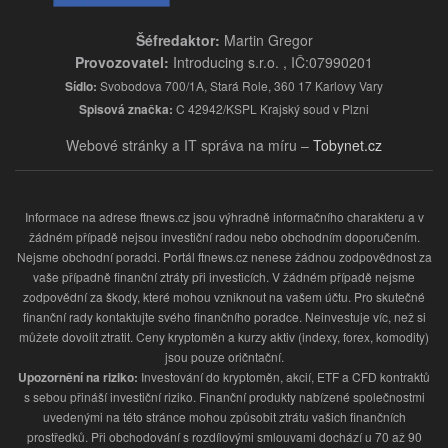
Šéfredaktor:
Martin Gregor
Provozovatel:
Introducing s.r.o. , IČ:07990201
Sídlo:
Svobodova 700/1A, Stará Role, 360 17 Karlovy Vary
Spisová značka:
C 42942/KSPL Krajský soud v Plzni
Webové stránky a IT správa na míru –
Tobynet.cz
Informace na adrese ftnews.cz jsou výhradně informačního charakteru a v
žádném případě nejsou investiční radou nebo obchodním doporučením.
Nejsme obchodní poradci. Portál ftnews.cz nenese žádnou zodpovědnost za
vaše případně finanční ztráty při investicích. V žádném případě nejsme
zodpovědní za škody, které mohou vzniknout na vašem účtu. Pro skutečné
finanční rady kontaktujte svého finančního poradce. Neinvestuje víc, než si
můžete dovolit ztratit. Ceny kryptoměn a kurzy aktiv (indexy, forex, komodity)
jsou pouze oričntační.
Upozornění na riziko:
Investování do kryptoměn, akcií, ETF a CFD kontraktů
s sebou přináší investiční riziko. Finanční produkty nabízené společnostmi
uvedenými na této stránce mohou způsobit ztrátu vašich finančních
prostředků. Při obchodování s rozdílovými smlouvami dochází u 70 až 90