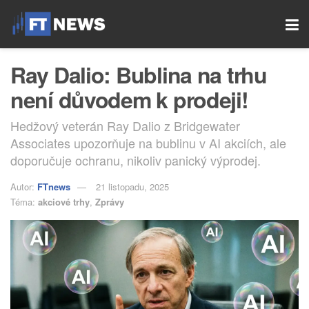
Ray Dalio: Bublina na trhu
není důvodem k prodeji!
Hedžový veterán Ray Dalio z Bridgewater
Associates upozorňuje na bublinu v AI akciích, ale
doporučuje ochranu, nikoliv panický výprodej.
Autor:
FTnews
21 listopadu, 2025
Téma:
akciové trhy
,
Zprávy