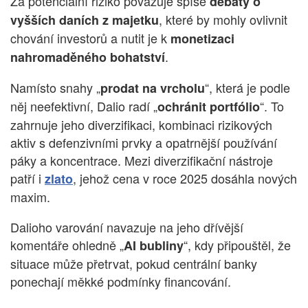
Za potenciální riziko považuje spíše
debaty o
, které by mohly ovlivnit
vyšších daních z majetku
chování investorů a nutit je k
monetizaci
.
nahromaděného bohatství
Namísto snahy „
“, která je podle
prodat na vrcholu
něj neefektivní, Dalio radí „
“. To
ochránit portfólio
zahrnuje jeho diverzifikaci, kombinaci rizikových
aktiv s defenzivními prvky a opatrnější používání
páky a koncentrace. Mezi diverzifikační nástroje
patří i
, jehož cena v roce 2025 dosáhla nových
zlato
maxim.
Dalioho varování navazuje na jeho dřívější
komentáře ohledně „
“, kdy připouštěl, že
AI bubliny
situace může přetrvat, pokud centrální banky
ponechají měkké podmínky financování.