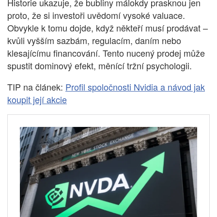
Historie ukazuje, že bubliny málokdy prasknou jen
proto, že si investoři uvědomí vysoké valuace.
Obvykle k tomu dojde, když někteří musí prodávat –
kvůli vyšším sazbám, regulacím, daním nebo
klesajícímu financování. Tento nucený prodej může
spustit dominový efekt, měnící tržní psychologii.
TIP na článek:
Profil spoločnosti Nvidia a návod jak
koupit její akcie