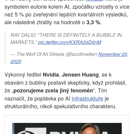
symbolem euforie kolem AI, zpočátku vzrostly o více
než 5 % po zveřejnění lepších kvartálních výsledků,
ale následně ztratily na hodnotě o
.
3,3 %
RAY DALIO: "THERE IS DEFINITELY A BUBBLE IN
MARKETS."
pic.twitter.com/KXRA2gD6nM
— The Wolf Of All Streets (@scottmelker)
November 20,
2025
Výkonný ředitel
,
, se k
Nvidia
Jensen Huang
obavám z bubliny postavil skepticky, když prohlásil,
že „
“. Tím
pozorujeme zcela jiný fenomén
naznačil, že poptávka po AI
infrastruktuře
je
strukturálního, nikoli spekulativního charakteru.