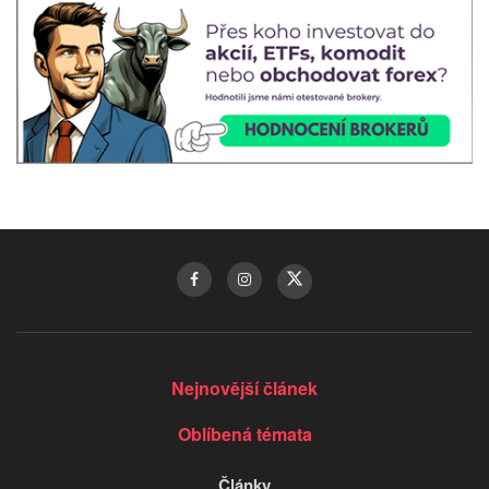
Nejnovější článek
Oblíbená témata
Články