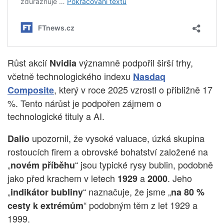
Růst akcií
významně podpořil širší trhy,
Nvidia
včetně technologického indexu
Nasdaq
, který v roce 2025 vzrostl o přibližně 17
Composite
%. Tento nárůst je podpořen zájmem o
technologické tituly a AI.
upozornil, že vysoké valuace, úzká skupina
Dalio
rostoucích firem a obrovské bohatství založené na
„
“ jsou typické rysy bublin, podobně
novém příběhu
jako před krachem v letech
a
. Jeho
1929
2000
„
“ naznačuje, že jsme „
indikátor bubliny
na 80 %
“ podobným těm z let 1929 a
cesty k extrémům
1999.