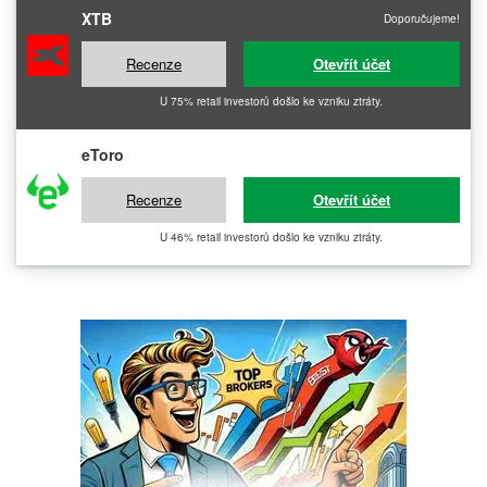
XTB
Doporučujeme!
Recenze
Otevřít účet
U 75% retail investorů došlo ke vzniku ztráty.
eToro
Recenze
Otevřít účet
U 46% retail investorů došlo ke vzniku ztráty.