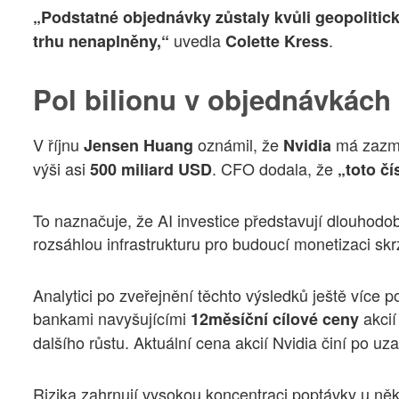
„Podstatné objednávky zůstaly kvůli geopoliti
uvedla
.
trhu nenaplněny,“
Colette Kress
Pol bilionu v objednávkách 
V říjnu
oznámil, že
má zazml
Jensen Huang
Nvidia
výši asi
. CFO dodala, že
500 miliard USD
„toto čí
To naznačuje, že AI investice představují dlouhod
rozsáhlou infrastrukturu pro budoucí monetizaci skr
Analytici po zveřejnění těchto výsledků ještě více pos
bankami navyšujícími
akci
12měsíční cílové ceny
dalšího růstu. Aktuální cena akcií Nvidia činí po uz
Rizika zahrnují vysokou koncentraci poptávky u ně