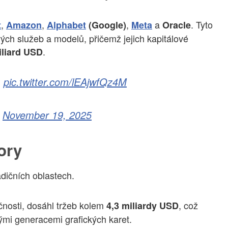
,
,
,
a
. Tyto
t
Amazon
Alphabet
(Google)
Meta
Oracle
vých služeb a modelů, přičemž jejich kapitálové
.
iliard USD
:
pic.twitter.com/lEAjwfQz4M
)
November 19, 2025
bory
adičních oblastech.
ečnosti, dosáhl tržeb kolem
, což
4,3 miliardy USD
mi generacemi grafických karet.