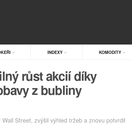
KEŘI
INDEXY
KOMODITY
ný růst akcií díky
obavy z bubliny
all Street, zvýšil výhled tržeb a znovu potvrdil