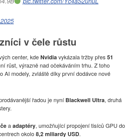
54.9B
pic.twitter.com/Yc4aS2unuL
 2025
zníci v čele růstu
vých center, kde
vykázala tržby přes
Nvidia
51
ní růst, výrazně nad očekáváním trhu. Z toho
 AI modely, zvláště díky první dodávce nové
jprodávanější řadou je nyní
, druhá
Blackwell Ultra
tery.
a
, umožňující propojení tisíců GPU do
ače
adaptéry
 centrech okolo
.
8,2 miliardy USD