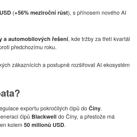
(
), s přínosem nového AI
 USD
+56% meziroční růst
, kde tržby za třetí kvartál
y a automobilových řešení
roti předchozímu roku.
velkých zákaznících a postupně rozšiřovat AI ekosystém
pata?
egulace exportu pokročilých čipů do
.
Číny
generaci čipů
do Číny, a přestože má
Blackwell
 jen kolem
.
50 milionů USD