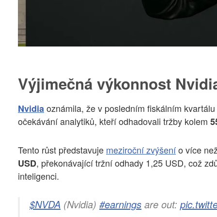
Výjimečná výkonnost Nvidia
oznámila, že v posledním fiskálním kvartálu
Nvidia
očekávání analytiků, kteří odhadovali tržby kolem
5
Tento růst představuje
meziroční zvýšení
o více ne
, překonávající tržní odhady 1,25 USD, což z
USD
inteligenci.
$NVDA
(Nvidia)
#earnings
are out:
pic.twi