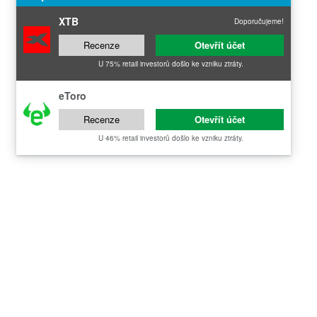
XTB
Doporučujeme!
Recenze
Otevřít účet
U 75% retail investorů došlo ke vzniku ztráty.
eToro
Recenze
Otevřít účet
U 46% retail investorů došlo ke vzniku ztráty.