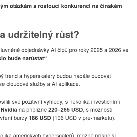
ckým otázkám a rostoucí konkurenci na čínském
a udržitelný růst?
uvněné objednávky AI čipů pro roky 2025 a 2026 ve
.
slo bude narůstat“
obý trend a hyperskalery budou nadále budovat
ze cloudové služby a AI aplikace.
ílili své pozitivní výhledy, s několika investičními
í
na přibližně
, s možností
Nvidia
220–265 USD
avření burzy
(196 USD v pre-marketu).
186 USD
kolika amerických hyperscalerů, možné přísnější