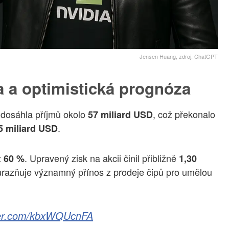
Jensen Huang, zdroj: ChatGPT
 a optimistická prognóza
 dosáhla příjmů okolo
, což překonalo
57 miliard USD
.
5 miliard USD
ž
. Upravený zisk na akcii činil přibližně
60 %
1,30
důrazňuje významný přínos z prodeje čipů pro umělou
tter.com/kbxWQUcnFA