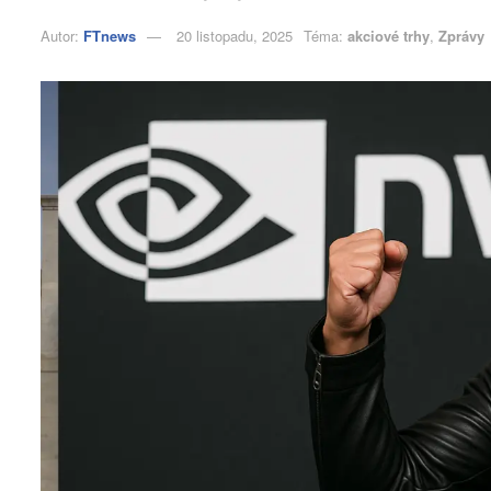
Autor:
FTnews
20 listopadu, 2025
Téma:
akciové trhy
,
Zprávy