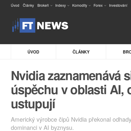
Úvod
Články
Brokeři
Indexy
Komodity
Forex
Investování
ÚVOD
ČLÁNKY
BRO
Nvidia zaznamenává sil
úspěchu v oblasti AI, 
ustupují
Americký výrobce čipů Nvidia překonal odhady W
dominanci v AI byznysu.