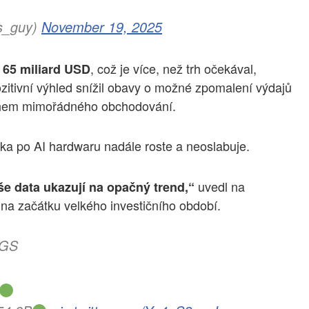
s_guy)
November 19, 2025
ě
, což je více, než trh očekával,
65 miliard USD
ozitivní výhled snížil obavy o možné zpomalení výdajů
em mimořádného obchodování.
vka po AI hardwaru nadále roste a neoslabuje.
uvedl na
še data ukazují na opačný trend,“
 na začátku velkého investičního období.
NGS