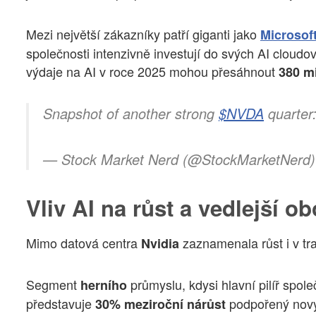
Mezi největší zákazníky patří giganti jako
Microsof
společnosti intenzivně investují do svých AI cloudo
výdaje na AI v roce 2025 mohou přesáhnout
380 m
Snapshot of another strong
$NVDA
quarter
— Stock Market Nerd (@StockMarketNerd
Vliv AI na růst a vedlejší o
Mimo datová centra
zaznamenala růst i v tr
Nvidia
Segment
průmyslu, kdysi hlavní pilíř spol
herního
představuje
podpořený nový
30% meziroční nárůst