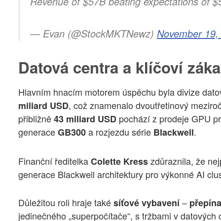
Revenue of $57B beating expectations of $
— Evan (@StockMKTNewz)
November 19,
Datová centra a klíčoví záka
Hlavním hnacím motorem úspěchu byla divize dato
, což znamenalo dvoutřetinový meziroč
miliard USD
přibližně
pochází z prodeje GPU pro
43 miliard USD
generace
a rozjezdu série
.
GB300
Blackwell
Finanční ředitelka
zdůraznila, že ne
Colette Kress
generace Blackwell architektury pro výkonné AI clus
Důležitou roli hraje také
–
síťové vybavení
přepín
jedinečného „superpočítače“, s tržbami v datových