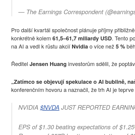
— The Earnings Correspondent (@earning
Pro další kvartál společnost plánuje příjmy přibližn
konkrétně kolem
. Tento p
61,5–61,7 miliardy USD
na AI a vedl k růstu akcií
o více než
běh
Nvidia
5 %
Ředitel
investorům sdělil, že poptá
Jensen Huang
„Zatímco se objevují spekulace o AI bublině, na
konferenčním hovoru a naznačil, že trh AI je teprve
NVIDIA
$NVDA
JUST REPORTED EARNI
EPS of $1.30 beating expectations of $1.25