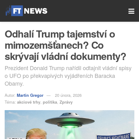
Odhalí Trump tajemství o
mimozemšťanech? Co
skrývají vládní dokumenty?
Prezident Donald Trump nařídil odtajnit vládní spisy
o UFO po překvapivých vyjádřeních Baracka
Obamy.
Autor:
Martin Gregor
20 února, 2026
Téma:
akciové trhy
,
politika
,
Zprávy