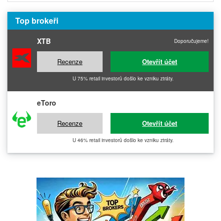
Top brokeři
XTB
Doporučujeme!
Recenze
Otevřít účet
U 75% retail investorů došlo ke vzniku ztráty.
eToro
Recenze
Otevřít účet
U 46% retail investorů došlo ke vzniku ztráty.