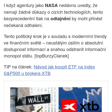
I když agentury jako
nedávno uvedly, že
NASA
nemají žádné důkazy o cizích technologiích, tento
bezprecedentní tlak na
by mohl přinést
odtajnění
nečekaná odhalení.
Tento politický krok je v souladu s moderními trendy
ve finančním světě – neustálým úsilím o absolutní
dostupnost informací a snahou odstranit informační
monopol státu. [topBurzyClanek]
TIP na článek:
Návod jak koupit ETF na index
S&P500 u brokera XTB