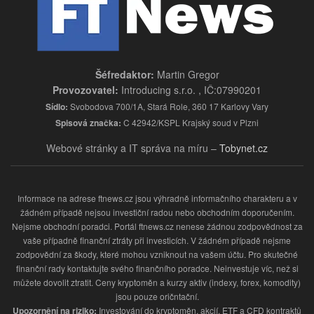
Šéfredaktor:
Martin Gregor
Provozovatel:
Introducing s.r.o. , IČ:07990201
Sídlo:
Svobodova 700/1A, Stará Role, 360 17 Karlovy Vary
Spisová značka:
C 42942/KSPL Krajský soud v Plzni
Webové stránky a IT správa na míru –
Tobynet.cz
Informace na adrese ftnews.cz jsou výhradně informačního charakteru a v
žádném případě nejsou investiční radou nebo obchodním doporučením.
Nejsme obchodní poradci. Portál ftnews.cz nenese žádnou zodpovědnost za
vaše případně finanční ztráty při investicích. V žádném případě nejsme
zodpovědní za škody, které mohou vzniknout na vašem účtu. Pro skutečné
finanční rady kontaktujte svého finančního poradce. Neinvestuje víc, než si
můžete dovolit ztratit. Ceny kryptoměn a kurzy aktiv (indexy, forex, komodity)
jsou pouze oričntační.
Upozornění na riziko:
Investování do kryptoměn, akcií, ETF a CFD kontraktů