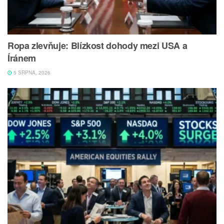
Ropa zlevňuje: Blízkost dohody mezi USA a
Íránem
5 SRPNA, 2026