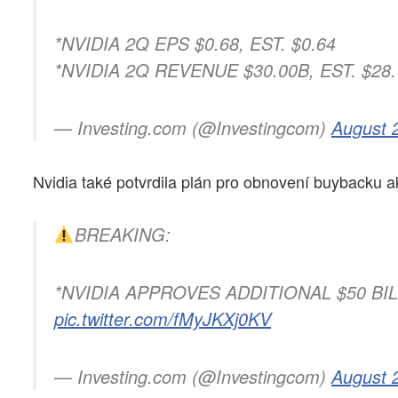
*NVIDIA 2Q EPS $0.68, EST. $0.64
*NVIDIA 2Q REVENUE $30.00B, EST. $28
— Investing.com (@Investingcom)
August 
Nvidia také potvrdila plán pro obnovení buybacku a
BREAKING:
*NVIDIA APPROVES ADDITIONAL $50 B
pic.twitter.com/fMyJKXj0KV
— Investing.com (@Investingcom)
August 