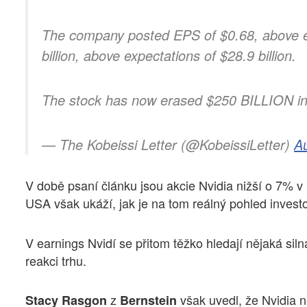
The company posted EPS of $0.68, above ex
billion, above expectations of $28.9 billion.
The stock has now erased $250 BILLION 
— The Kobeissi Letter (@KobeissiLetter)
A
V době psaní článku jsou akcie Nvidia nižší o 7% v
USA však ukáží, jak je na tom reálný pohled investo
V earnings Nvidí se přitom těžko hledají nějaká sil
reakci trhu.
z
však uvedl, že Nvidia n
Stacy Rasgon
Bernstein