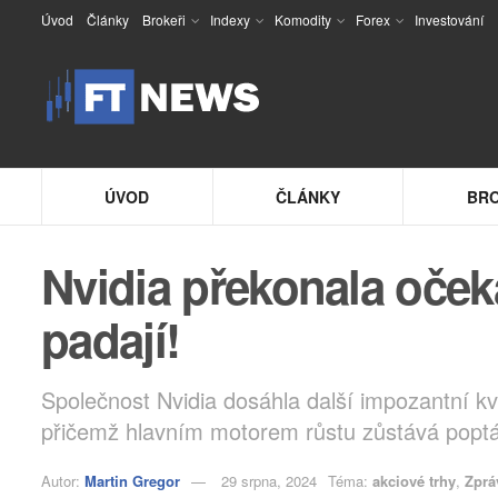
Úvod
Články
Brokeři
Indexy
Komodity
Forex
Investování
ÚVOD
ČLÁNKY
BRO
Nvidia překonala očeká
padají!
Společnost Nvidia dosáhla další impozantní kv
přičemž hlavním motorem růstu zůstává poptáv
Autor:
Martin Gregor
29 srpna, 2024
Téma:
akciové trhy
,
Zprá