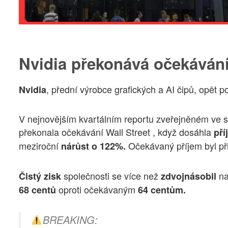
Nvidia překonává očekáván
, přední výrobce grafických a AI čipů, opět p
Nvidia
V nejnovějším kvartálním reportu zveřejněném ve 
překonala očekávání Wall Street , když dosáhla
pří
meziroční
Očekávaný příjem byl př
nárůst o 122%.
společnosti se více než
n
Čistý zisk
zdvojnásobil
oproti očekávaným
68 centů
64 centům.
BREAKING: