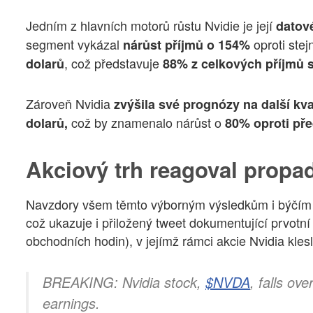
Jedním z hlavních motorů růstu Nvidie je její
datov
segment vykázal
oproti ste
nárůst příjmů o 154%
, což představuje
dolarů
88% z celkových příjmů s
Zároveň Nvidia
zvýšila své prognózy na další kva
což by znamenalo nárůst o
dolarů,
80% oproti př
Akciový trh reagoval prop
Navzdory všem těmto výborným výsledkům i býčím o
což ukazuje i přiložený tweet dokumentující prvotní 
obchodních hodin), v jejímž rámci akcie Nvidia kles
BREAKING: Nvidia stock,
$NVDA
, falls ov
earnings.