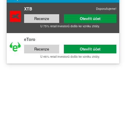
XTB
Doporučujeme!
Recenze
Otevřít účet
U 75% retail investorů došlo ke vzniku ztráty.
eToro
Recenze
Otevřít účet
U 46% retail investorů došlo ke vzniku ztráty.