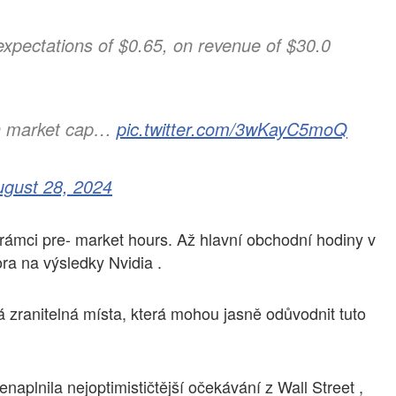
pectations of $0.65, on revenue of $30.0
in market cap…
pic.twitter.com/3wKayC5moQ
ugust 28, 2024
 rámci pre- market hours. Až hlavní obchodní hodiny v
ra na výsledky Nvidia .
ná zranitelná místa, která mohou jasně odůvodnit tuto
enaplnila nejoptimističtější očekávání z Wall Street ,