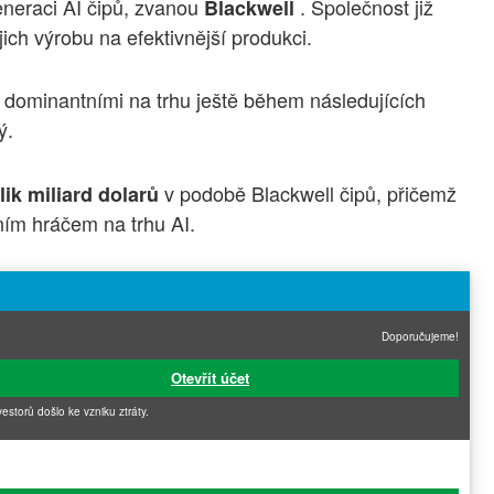
neraci AI čipů, zvanou
. Společnost již
Blackwell
ich výrobu na efektivnější produkci.
 dominantními na trhu ještě během následujících
ý.
v podobě Blackwell čipů, přičemž
lik miliard dolarů
ním hráčem na trhu AI.
Doporučujeme!
Otevřít účet
vestorů došlo ke vzniku ztráty.