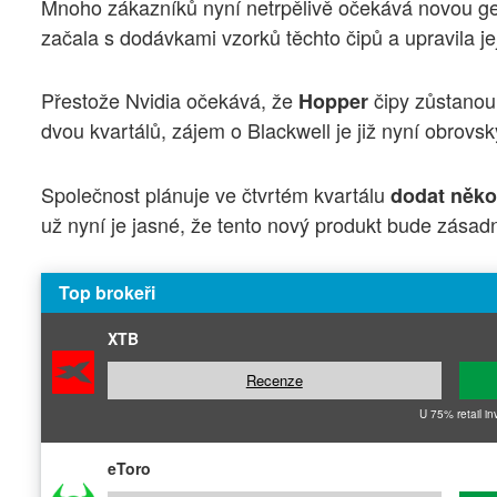
Mnoho zákazníků nyní netrpělivě očekává novou ge
začala s dodávkami vzorků těchto čipů a upravila jej
Přestože Nvidia očekává, že
čipy zůstanou
Hopper
dvou kvartálů, zájem o Blackwell je již nyní obrovsk
Společnost plánuje ve čtvrtém kvartálu
dodat něko
už nyní je jasné, že tento nový produkt bude zásad
Top brokeři
XTB
Recenze
U 75% retail in
eToro