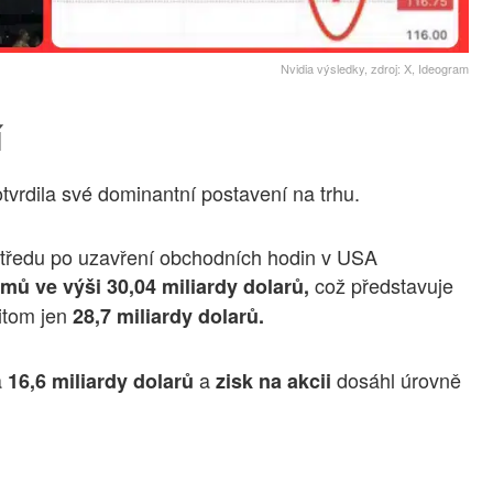
Nvidia výsledky, zdroj: X, Ideogram
í
otvrdila své dominantní postavení na trhu.
středu po uzavření obchodních hodin v USA
což představuje
jmů ve výši 30,04 miliardy dolarů,
itom jen
28,7 miliardy dolarů.
a
a
dosáhl úrovně
16,6 miliardy dolarů
zisk na akcii