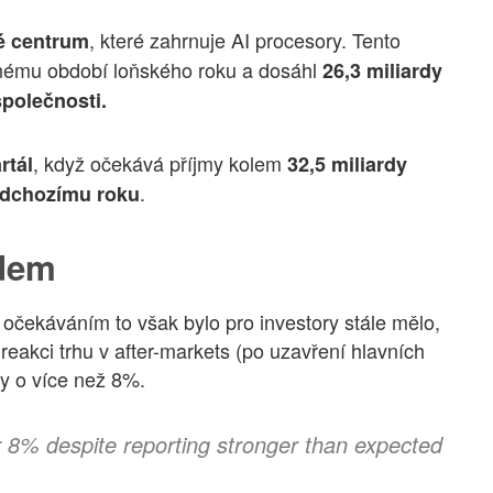
, které zahrnuje AI procesory. Tento
é centrum
jnému období loňského roku a dosáhl
26,3 miliardy
polečnosti.
, když očekává příjmy kolem
rtál
32,5 miliardy
.
edchozímu roku
adem
čekáváním to však bylo pro investory stále mělo,
reakci trhu v after-markets (po uzavření hlavních
ly o více než 8%.
er 8% despite reporting stronger than expected