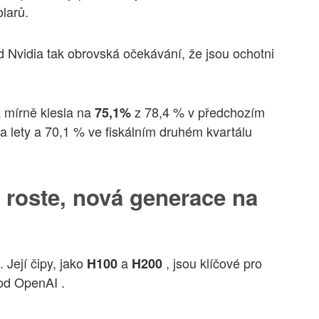
olarů.
od Nvidia tak obrovská očekávání, že jsou ochotni
á mírně klesla na
z 78,4 % v předchozím
75,1%
a lety a 70,1 % ve fiskálním druhém kvartálu
 roste, nová generace na
Její čipy, jako
a
, jsou klíčové pro
H100
H200
 od OpenAI .