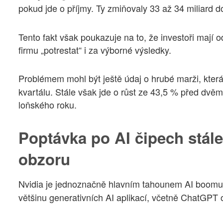
pokud jde o příjmy. Ty zmiňovaly 33 až 34 miliard d
Tento fakt však poukazuje na to, že investoři mají 
firmu „potrestat“ i za výborné výsledky.
Problémem mohl být ještě údaj o hrubé marži, kter
kvartálu. Stále však jde o růst ze 43,5 % před dvěm
loňského roku.
Poptávka po AI čipech stále
obzoru
Nvidia je jednoznačně hlavním tahounem AI boomu. 
většinu generativních AI aplikací, včetně ChatGPT