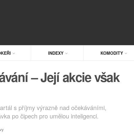
KEŘI
INDEXY
KOMODITY
vání – Její akcie však
artál s příjmy výrazně nad očekáváními,
ka po čipech pro umělou inteligenci.
vy