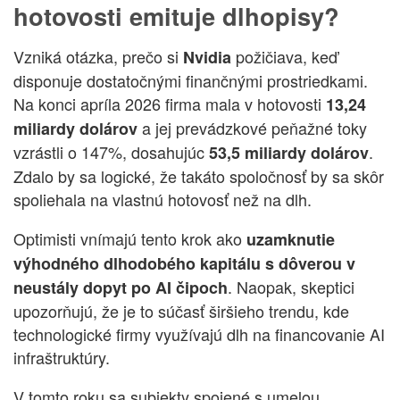
hotovosti emituje dlhopisy?
Vzniká otázka, prečo si
požičiava, keď
Nvidia
disponuje dostatočnými finančnými prostriedkami.
Na konci apríla 2026 firma mala v hotovosti
13,24
a jej prevádzkové peňažné toky
miliardy dolárov
vzrástli o 147%, dosahujúc
.
53,5 miliardy dolárov
Zdalo by sa logické, že takáto spoločnosť by sa skôr
spoliehala na vlastnú hotovosť než na dlh.
Optimisti vnímajú tento krok ako
uzamknutie
výhodného dlhodobého kapitálu s dôverou v
. Naopak, skeptici
neustály dopyt po AI čipoch
upozorňujú, že je to súčasť širšieho trendu, kde
technologické firmy využívajú dlh na financovanie AI
infraštruktúry.
V tomto roku sa subjekty spojené s umelou