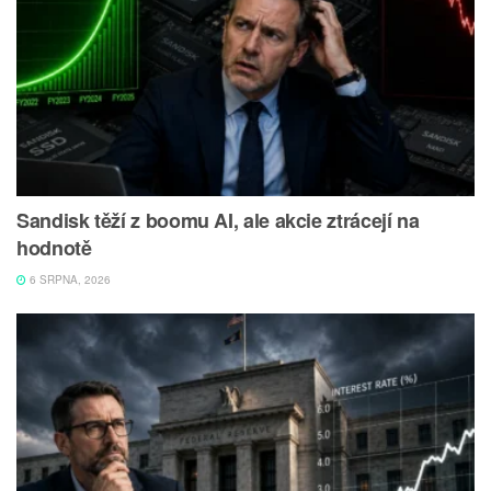
Sandisk těží z boomu AI, ale akcie ztrácejí na
hodnotě
6 SRPNA, 2026