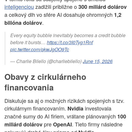
inteligenciou
zadlžili približne o
300 miliárd dolárov
a celkový dlh vo sfére AI dosahuje ohromných
1,2
.
bilióna dolárov
Every equity bubble inevitably becomes a credit bubble
before it bursts…
https://t.co/3I0Tyg1Rnf
pic.twitter.com/qkwJgOO9Tc
— Charlie Bilello (@charliebilello)
June 15, 2026
Obavy z cirkulárneho
financovania
Diskutuje sa aj o možných rizikách spojených s tzv.
cirkulárnym financovaním.
investovala
Nvidia
značné sumy do AI firiem, vrátane plánovaných
100
pre
. Tieto firmy následne
miliárd dolárov
OpenAI
nakupujú drahé čipy priamo od
.