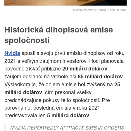
Nvidia Varovanie, zdroj: Nano Banana
Historická dlhopisová emise
spoločnosti
spustila svoju prvú emisiu dlhopisov od roku
Nvidia
2021 s veľkým záujmom investorov. Hoci plánovala
pôvodne získať približne
,
20 miliárd dolárov
záujem dosiahol na vrchole asi
.
85 miliárd dolárov
Výsledkom je, že objem emisie bol zvýšený na
25
, čím prekonal všetky
miliárd dolárov
predchádzajúce pokusy tejto spoločnosti. Pre
porovnanie, posledná emisia v roku 2021
predstavovala len
.
5 miliárd dolárov
NVIDIA REPORTEDLY ATTRACTS $85B IN ORDERS