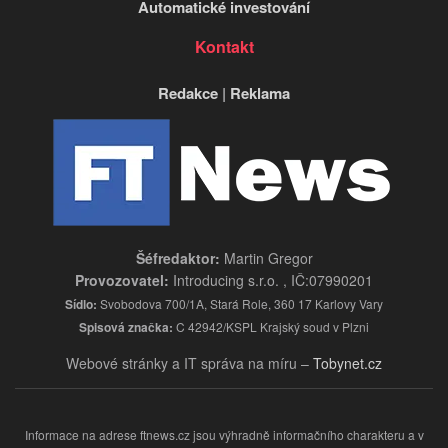
Automatické investování
Kontakt
Redakce
|
Reklama
Šéfredaktor:
Martin Gregor
Provozovatel:
Introducing s.r.o. , IČ:07990201
Sídlo:
Svobodova 700/1A, Stará Role, 360 17 Karlovy Vary
Spisová značka:
C 42942/KSPL Krajský soud v Plzni
Webové stránky a IT správa na míru –
Tobynet.cz
Informace na adrese ftnews.cz jsou výhradně informačního charakteru a v