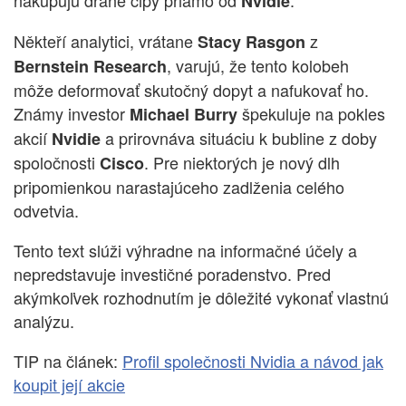
Nvidie
Někteří analytici, vrátane
z
Stacy Rasgon
, varujú, že tento kolobeh
Bernstein Research
môže deformovať skutočný dopyt a nafukovať ho.
Známy investor
špekuluje na pokles
Michael Burry
akcií
a prirovnáva situáciu k bubline z doby
Nvidie
spoločnosti
. Pre niektorých je nový dlh
Cisco
pripomienkou narastajúceho zadlženia celého
odvetvia.
Tento text slúži výhradne na informačné účely a
nepredstavuje investičné poradenstvo. Pred
akýmkoľvek rozhodnutím je dôležité vykonať vlastnú
analýzu.
TIP na článek:
Profil společnosti Nvidia a návod jak
koupit její akcie