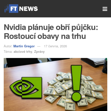
Nvidia plánuje obří půjčku:
Rostoucí obavy na trhu
Autor:
Martin Gregor
17 června, 2026
Téma:
akciové trhy
,
Zprávy