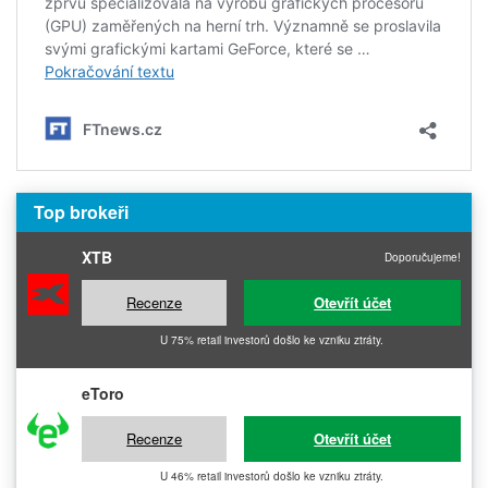
Top brokeři
XTB
Doporučujeme!
Recenze
Otevřít účet
U 75% retail investorů došlo ke vzniku ztráty.
eToro
Recenze
Otevřít účet
U 46% retail investorů došlo ke vzniku ztráty.