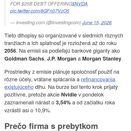
FOR $25B DEBT OFFERING
$NVDA
pic.twitter.com/8GFn07VzO5
— Investing.com (@Investingcom)
June 15, 2026
Tieto dlhopisy sú organizované v siedmich rôznych
tranžiach a ich splatnosť je rozložená až do roku
. Na emisii sa podieľajú bankové giganty ako
2056
,
a
.
Goldman Sachs
J.P. Morgan
Morgan Stanley
Prostriedky z emisie plánuje spoločnosť použiť na
rôzne účely, vrátane splácania a
refinancovania
existujúceho
dlhu. Na burze bol tento krok prijatý
pozitívne, pretože akcie
v pondelok
Nvidie
zaznamenali nárast o
a od začiatku roka
3,54%
vzrástli asi o 10,9%.
Prečo firma s prebytkom