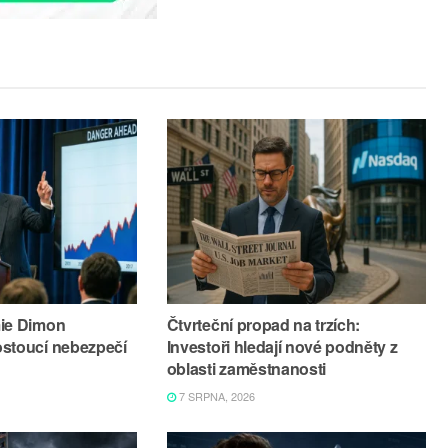
mie Dimon
Čtvrteční propad na trzích:
ostoucí nebezpečí
Investoři hledají nové podněty z
oblasti zaměstnanosti
7 SRPNA, 2026