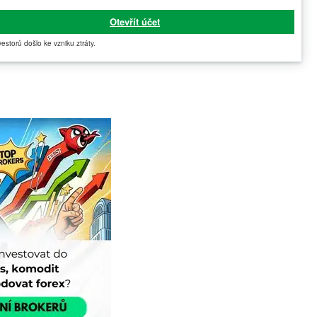
Otevřít účet
vestorů došlo ke vzniku ztráty.