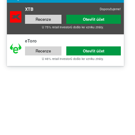
XTB
Doporučujeme!
Recenze
Otevřít účet
U 75% retail investorů došlo ke vzniku ztráty.
eToro
Recenze
Otevřít účet
U 46% retail investorů došlo ke vzniku ztráty.