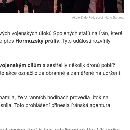
Akcie Zlato Pad, zdroj: Nano Banana
vých vojenských útoků Spojených států na Írán, které
vě přes
. Tyto události rozvířily
Hormuzský průliv
a sestřelily několik dronů poblíž
 vojenským cílům
yto akce označilo za obranné a zaměřené na udržení
námila, že v ranních hodinách provedla útok na
nila. Toto prohlášení přinesla íránská agentura
saying that it has retaliated to the US strike