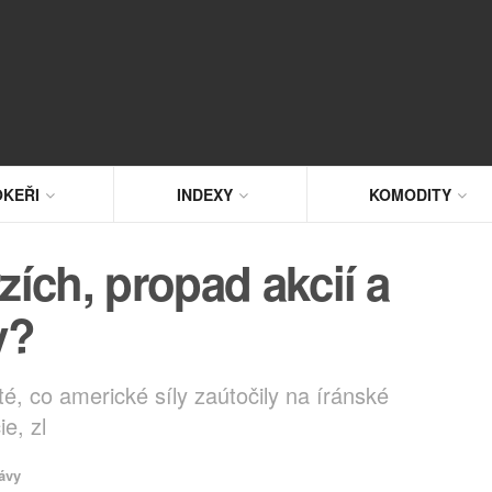
KEŘI
INDEXY
KOMODITY
ích, propad akcií a
y?
té, co americké síly zaútočily na íránské
e, zl
ávy