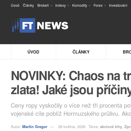
Úvod
Články
Brokeři
Indexy
Komodity
Forex
Investování
ÚVOD
ČLÁNKY
BRO
NOVINKY: Chaos na trz
zlata! Jaké jsou příčin
Ceny ropy vyskočily o více než tři procenta po
vojenské cíle poblíž Hormuzského průlivu. Akci
Autor:
Martin Gregor
28 května, 2026
Téma:
akciové trhy
,
Zpr