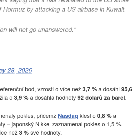
 of Hormuz by attacking a US airbase in Kuwait.
on will not go unanswered."
ay 28, 2026
eferenční bod, vzrostl o více než
a dosáhl
3,7 %
95,6
žila o
a dosáhla hodnoty
.
3,9 %
92 dolarů za barel
menaly pokles, přičemž
klesl o
a
Nasdaq
0,8 %
ztráty – japonský Nikkei zaznamenal pokles o 1,5 %.
více než
své hodnoty.
3 %