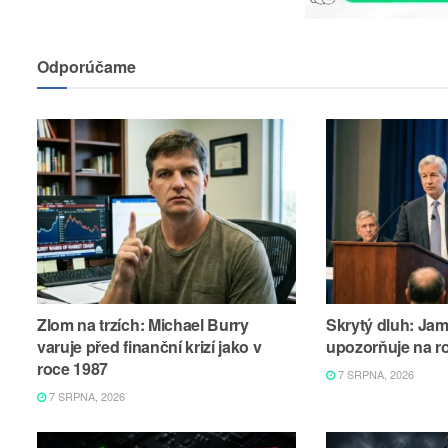
Odporúčame
Zlom na trzích: Michael Burry
Skrytý dluh: Ja
varuje před finanční krizí jako v
upozorňuje na r
roce 1987
7 SRPNA, 2026
7 SRPNA, 2026