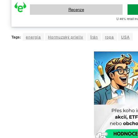
Recenze
U 46% retail in
Tags:
energia
Hormuzský prieliv
Írán
ropa
USA