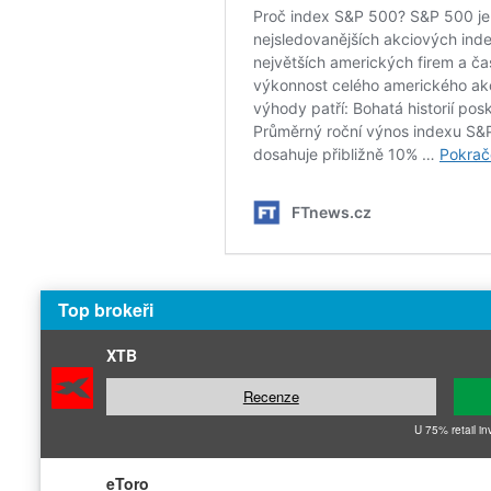
Top brokeři
XTB
Recenze
U 75% retail in
eToro