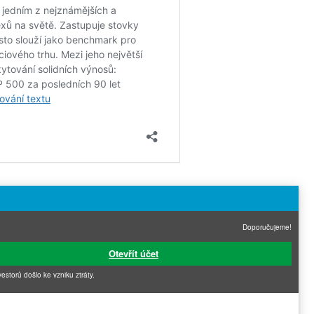
Doporučujeme!
Otevřít účet
vestorů došlo ke vzniku ztráty.