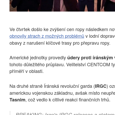
Ve čtvrtek došlo ke zvýšení cen ropy následkem no
obnovily strach z možných problémů
v lodní dopra
obavy z narušení klíčové trasy pro přepravu ropy.
Americké jednotky provedly
údery proti íránským
tohoto důležitého průplavu. Velitelství CENTCOM t
příměří v oblasti.
Na druhé straně Íránská revoluční garda (
) oz
IRGC
americkou vojenskou základnu, avšak místo neupřes
, což vedlo k citlivé reakci finančních trhů.
Tasnim
BREAKING: Iran's IRGC releases a statement 