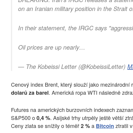
on an Iranian military position in the Strait
In their statement, the IRGC says "aggressi
Oil prices are up nearly…
— The Kobeissi Letter (@KobeissiLetter)
M
Cenový index Brent, který slouží jako mezinárodní r
. Americká ropa WTI následně zdra
dolarů za barel
Futures na amerických burzovních indexech zazna
S&P500 o
. Asijské trhy utrpěly ještě větší 
0,4 %
Ceny zlata se snížily o téměř
a
ztratil 
2 %
Bitcoin