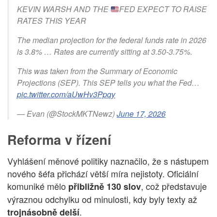
KEVIN WARSH AND THE
FED EXPECT TO RAISE
RATES THIS YEAR
The median projection for the federal funds rate in 2026
is 3.8% … Rates are currently sitting at 3.50-3.75%.
This was taken from the Summary of Economic
Projections (SEP). This SEP tells you what the Fed…
pic.twitter.com/aUwHv3Ppqy
— Evan (@StockMKTNewz)
June 17, 2026
Reforma v řízení
Vyhlášení měnové politiky naznačilo, že s nástupem
nového šéfa přichází větší míra nejistoty. Oficiální
komuniké mělo
, což představuje
přibližně
130 slov
výraznou odchylku od minulosti, kdy byly texty až
.
trojnásobně delší