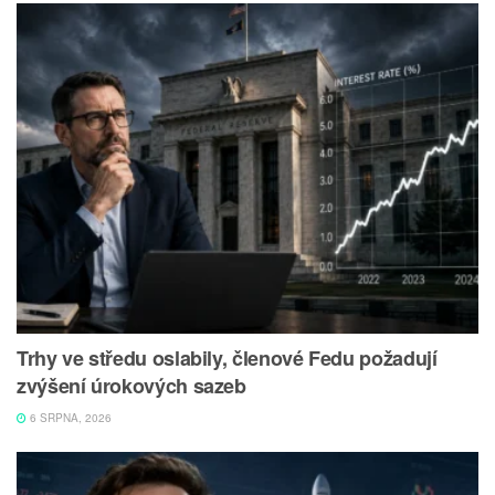
Trhy ve středu oslabily, členové Fedu požadují
zvýšení úrokových sazeb
6 SRPNA, 2026