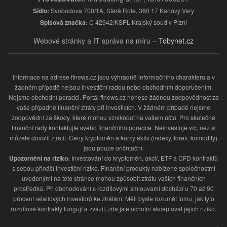
Sídlo:
Svobodova 700/1A, Stará Role, 360 17 Karlovy Vary
Spisová značka:
C 42942/KSPL Krajský soud v Plzni
Webové stránky a IT správa na míru –
Tobynet.cz
Informace na adrese ftnews.cz jsou výhradně informačního charakteru a v
žádném případě nejsou investiční radou nebo obchodním doporučením.
Nejsme obchodní poradci. Portál ftnews.cz nenese žádnou zodpovědnost za
vaše případně finanční ztráty při investicích. V žádném případě nejsme
zodpovědní za škody, které mohou vzniknout na vašem účtu. Pro skutečné
finanční rady kontaktujte svého finančního poradce. Neinvestuje víc, než si
můžete dovolit ztratit. Ceny kryptoměn a kurzy aktiv (indexy, forex, komodity)
jsou pouze oričntační.
Upozornění na riziko:
Investování do kryptoměn, akcií, ETF a CFD kontraktů
s sebou přináší investiční riziko. Finanční produkty nabízené společnostmi
uvedenými na této stránce mohou způsobit ztrátu vašich finančních
prostředků. Při obchodování s rozdílovými smlouvami dochází u 70 až 90
procent retailových investorů ke ztrátám. Měli byste rozumět tomu, jak tyto
rozdílové kontrakty fungují a zvážit, zda jste ochotni akceptovat jejich riziko.