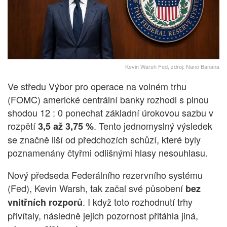
Kevin Warsh Fed, zdroj: Nano Banana
Ve středu Výbor pro operace na volném trhu
(FOMC) americké centrální banky rozhodl s plnou
shodou 12 : 0 ponechat základní úrokovou sazbu v
rozpětí
. Tento jednomyslný výsledek
3,5 až 3,75 %
se značně liší od předchozích schůzí, které byly
poznamenány čtyřmi odlišnými hlasy nesouhlasu.
Nový předseda Federálního rezervního systému
(Fed), Kevin Warsh, tak začal své působení
bez
. I když toto rozhodnutí trhy
vnitřních rozporů
přivítaly, následně jejich pozornost přitáhla jiná,