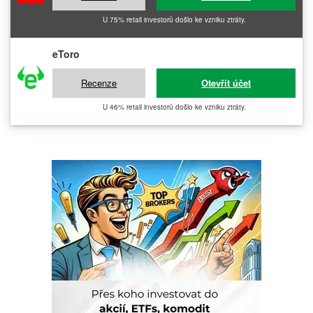
U 75% retail investorů došlo ke vzniku ztráty.
eToro
Recenze
Otevřít účet
U 46% retail investorů došlo ke vzniku ztráty.