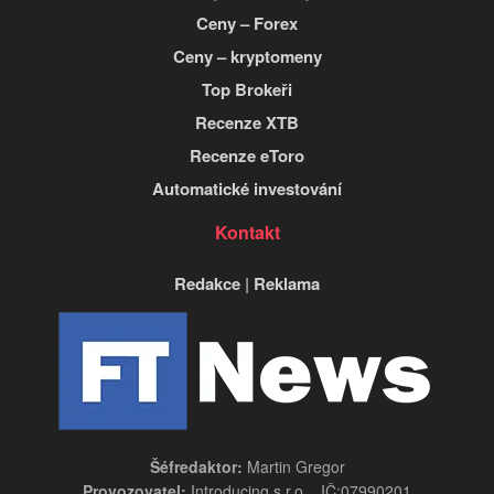
Ceny – Forex
Ceny – kryptomeny
Top Brokeři
Recenze XTB
Recenze eToro
Automatické investování
Kontakt
Redakce
|
Reklama
Šéfredaktor:
Martin Gregor
Provozovatel:
Introducing s.r.o. , IČ:07990201