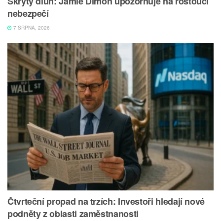
Skrytý dluh: Jamie Dimon upozorňuje na rostoucí
nebezpečí
7 SRPNA, 2026
Čtvrteční propad na trzích: Investoři hledají nové
podněty z oblasti zaměstnanosti