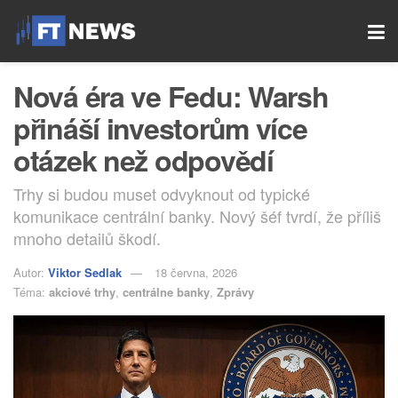
Nová éra ve Fedu: Warsh
přináší investorům více
otázek než odpovědí
Trhy si budou muset odvyknout od typické
komunikace centrální banky. Nový šéf tvrdí, že příliš
mnoho detailů škodí.
Autor:
Viktor Sedlak
18 června, 2026
Téma:
akciové trhy
,
centrálne banky
,
Zprávy