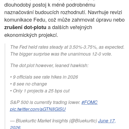
dlouhodobý postoj k méně podrobnému
naznačování budoucích rozhodnutí. Navrhuje revizi
komunikace Fedu, což může zahrnovat úpravu nebo
a dalších veřejných
zrušení dot-plotu
ekonomických projekcí.
The Fed held rates steady at 3.50%-3.75%, as expected.
The bigger surprise was the unanimous 12-0 vote.
The dot plot however, leaned hawkish:
• 9 officials see rate hikes in 2026
• 8 see no change
• Only 1 projects a 25 bps cut
S&P 500 is currently trading lower.
#FOMC
pic.twitter.com/aGTNIlGISU
— Bluekurtic Market Insights (@Bluekurtic)
June 17,
2026