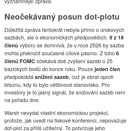
významnější zpráva.
Neočekávaný posun dot-plotu
Důležitá zpráva tentokrát nebyla přímo o úrokových
sazbách, ale o ekonomických předpovědích.
9 z 18
výboru se domnívá, že v roce 2026 by sazba
členů
mohla překročit současné cílové pásmo. Z toho
6
očekává dvě zvýšení sazeb o 25
členů FOMC
bazických bodů do konce roku. Pouze
jeden člen
předpokládá
, což je obrat oproti
snížení sazeb
březnu, kdy to bylo většinové stanovisko. Pro
investory je to jasný signál, že snižování sazeb není
na pořadu dne.
Warsh nevydal vlastní ekonomickou projekci,
protože, jak uvedl na tiskové konferenci, nepovažuje
dot-plot za příliš užitečný. To potvrzuje jeho