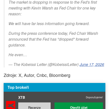
The market is dropping in response to the Fed's first
meeting with Kevin Warsh as Fed Chair for one key
reason:
We will have far less information going forward.
During the press conference today, Fed Chair Warsh
announced that the Fed has "dropped" forward
guidance.
He even…
— The Kobeissi Letter (@KobeissiLetter)
June 17, 2026
Zdroje: X, Autor, Cnbc, Bloomberg
Top brokeři
XTB
Doporučujeme!
Recenze
Otevřít účet