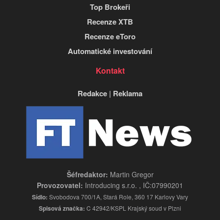
Top Brokeři
Recenze XTB
Recenze eToro
Automatické investování
Kontakt
Redakce
|
Reklama
Šéfredaktor:
Martin Gregor
Provozovatel:
Introducing s.r.o. , IČ:07990201
Sídlo:
Svobodova 700/1A, Stará Role, 360 17 Karlovy Vary
Spisová značka:
C 42942/KSPL Krajský soud v Plzni