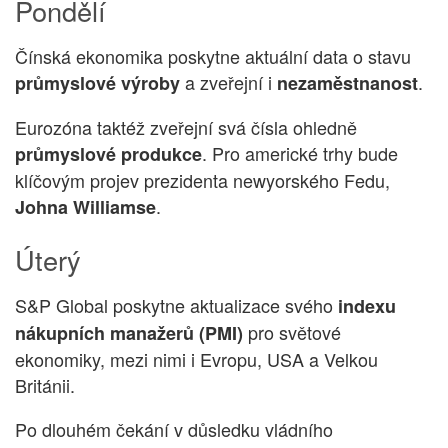
Pondělí
Čínská ekonomika poskytne aktuální data o stavu
a zveřejní i
.
průmyslové výroby
nezaměstnanost
Eurozóna taktéž zveřejní svá čísla ohledně
. Pro americké trhy bude
průmyslové produkce
klíčovým projev prezidenta newyorského Fedu,
.
Johna Williamse
Úterý
S&P Global poskytne aktualizace svého
indexu
pro světové
nákupních manažerů (PMI)
ekonomiky, mezi nimi i Evropu, USA a Velkou
Británii.
Po dlouhém čekání v důsledku vládního