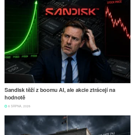
Sandisk těží z boomu AI, ale akcie ztrácejí na
hodnotě
6 SRPNA, 2026