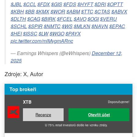
$JBL
$CCL
$FDX
$GIS
$FDS
$HYFT
$DRI
$OPTT
$KBH
$BB
$KMX
$WOR
$ABM
$TTC
$CTAS
$ABVX
$DLTH
$CAG
$BIRK
$FCEL
$AVO
$OGI
$VERU
$SCHL
$SPIR
$NMTC
$WS
$MLKN
$NAVN
$EPAC
$HEI
$ISSC
$LW
$WGO
$PAYX
pic.twitter.com/mlMygmARnc
— Earnings Whispers (@eWhispers)
December 12,
2025
Zdroje: X, Autor
Top brokeři
XTB
Doporučujeme!
Recenze
Otevřít účet
U 75% retail investorů došlo ke vzniku ztráty.