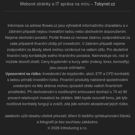
Webové stránky a IT správa na míru –
Tobynet.cz
Informace na adrese ftnews.cz jsou výhradně informačního charakteru a v
žádném případě nejsou investiční radou nebo obchodním doporučením.
Nejsme obchodní poradci. Portál ftnews.cz nenese žádnou zodpovědnost za
vaše případně finanční ztráty při investicích. V žádném případě nejsme
zodpovědní za škody, které mohou vzniknout na vašem účtu. Pro skutečné
finanční rady kontaktujte svého finančního poradce. Neinvestuje víc, než si
můžete dovolit ztratit. Ceny kryptoměn a kurzy aktiv (indexy, forex, komodity)
jsou pouze oričntační.
Upozornění na riziko:
Investování do kryptoměn, akcií, ETF a CFD kontraktů
s sebou přináší investiční riziko. Finanční produkty nabízené společnostmi
uvedenými na této stránce mohou způsobit ztrátu vašich finančních
prostředků. Při obchodování s rozdílovými smlouvami dochází u 70 až 90
procent retailových investorů ke ztrátám. Měli byste rozumět tomu, jak tyto
rozdílové kontrakty fungují a zvážit, zda jste ochotni akceptovat jejich riziko.
Jakékoliv užití obsahu včetně převzetí, šíření či dalšího zpřístupňování článků
a fotografií je bez souhlasu zakázáno.
© 2026 Introducing s.r.o.