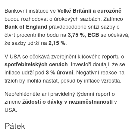
Bankovní instituce ve
Velké Británii a eurozóně
budou rozhodovat o úrokových sazbách. Zatímco
pravděpodobně sníží sazby o
Bank of England
čtvrt procentního bodu na
,
se očekává,
3,75 %
ECB
že sazby udrží na
.
2,15 %
V USA se očekává zveřejnění klíčového reportu o
. Investoři doufají, že se
spotřebitelských cenách
inflace udrží pod
. Negativní reakce na
3 % úrovní
trzích by mohla nastat, pokud by inflace vzrostla.
Nepřehlédněte ani pravidelný týdenní report o
změně
v
žádostí o dávky v nezaměstnanosti
USA.
Pátek