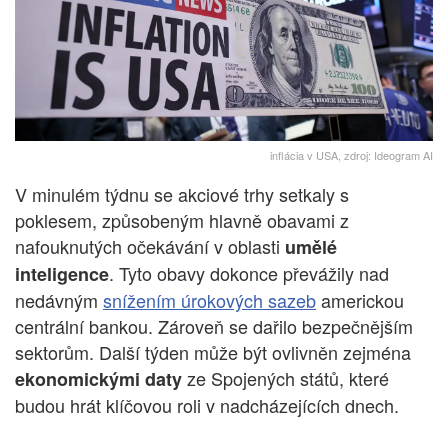
inflácia v USA, zdroj: Ideogram AI
V minulém týdnu se akciové trhy setkaly s
poklesem, způsobeným hlavně obavami z
nafouknutých očekávání v oblasti
umělé
. Tyto obavy dokonce převážily nad
inteligence
nedávným
snížením úrokových sazeb
americkou
centrální bankou. Zároveň se dařilo bezpečnějším
sektorům. Další týden může být ovlivněn zejména
ze Spojených států, které
ekonomickými daty
budou hrát klíčovou roli v nadcházejících dnech.