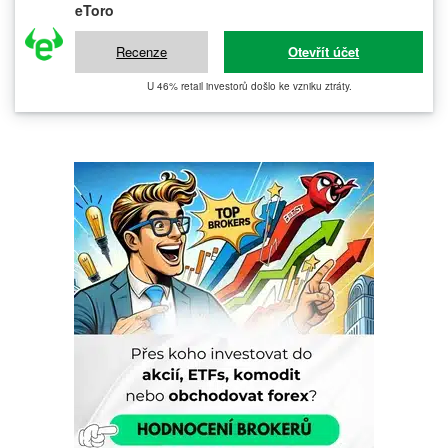
eToro
Recenze
Otevřít účet
U 46% retail investorů došlo ke vzniku ztráty.