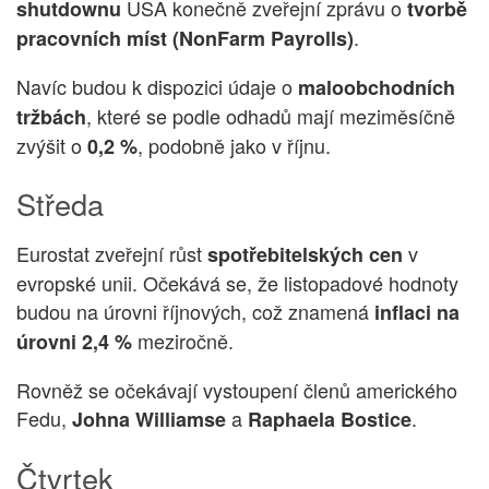
USA konečně zveřejní zprávu o
shutdownu
tvorbě
.
pracovních míst (NonFarm Payrolls)
Navíc budou k dispozici údaje o
maloobchodních
, které se podle odhadů mají meziměsíčně
tržbách
zvýšit o
, podobně jako v říjnu.
0,2 %
Středa
Eurostat zveřejní růst
v
spotřebitelských cen
evropské unii. Očekává se, že listopadové hodnoty
budou na úrovni říjnových, což znamená
inflaci na
meziročně.
úrovni 2,4 %
Rovněž se očekávají vystoupení členů amerického
Fedu,
a
.
Johna Williamse
Raphaela Bostice
Čtvrtek