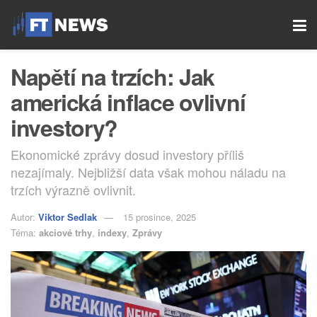
Napětí na trzích: Jak
americká inflace ovlivní
investory?
Ekonomické zprávy dosud investory příliš
nezajímaly. Nejbližší data však mohou náladu na
trzích výrazně ovlivnit.
Autor:
Viktor Sedlak
15 prosince, 2025
Téma:
akciové trhy
,
indexy
,
Zprávy