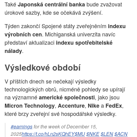
Také
bude zvažovat
Japonská centrální banka
úrokové sazby, kde se očekává zvýšení.
Týden zakončí Spojené státy zveřejněním
indexu
. Michiganská univerzita navíc
výrobních cen
představí aktualizaci
indexu spotřebitelské
.
nálady
Výsledkové období
V příštích dnech se nečekají výsledky
technologických obrů, nicméně pohledy se upírají
na významné
, jako jsou
americké společnosti
,
,
a
,
Micron Technology
Accenture
Nike
FedEx
které brzy zveřejní své hospodářské výsledky.
#earnings
for the week of December 15,
2025
https://t.co/hLn2sKQhEY
$MU
$NKE
$LEN
$ACN