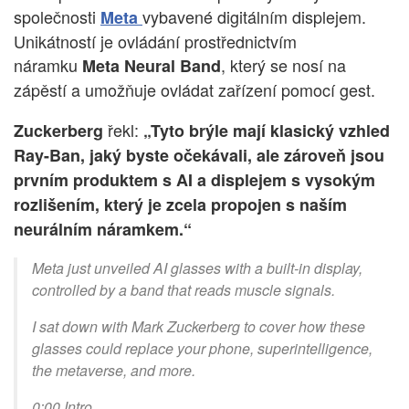
společnosti
vybavené digitálním displejem.
Meta
Unikátností je ovládání prostřednictvím
náramku
, který se nosí na
Meta Neural Band
zápěstí a umožňuje ovládat zařízení pomocí gest.
řekl:
Zuckerberg
„Tyto brýle mají klasický vzhled
Ray-Ban, jaký byste očekávali, ale zároveň jsou
prvním produktem s AI a displejem s vysokým
rozlišením, který je zcela propojen s naším
neurálním náramkem.“
Meta just unveiled AI glasses with a built-in display,
controlled by a band that reads muscle signals.
I sat down with Mark Zuckerberg to cover how these
glasses could replace your phone, superintelligence,
the metaverse, and more.
0:00 Intro