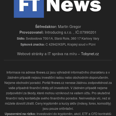
Šéfredaktor:
Martin Gregor
Provozovatel:
Introducing s.r.o. , IČ:07990201
Sídlo:
Svobodova 700/1A, Stará Role, 360 17 Karlovy Vary
Spisová značka:
C 42942/KSPL Krajský soud v Plzni
Webové stránky a IT správa na míru –
Tobynet.cz
Informace na adrese ftnews.cz jsou výhradně informačního charakteru a v
žádném případě nejsou investiční radou nebo obchodním doporučením.
Nejsme obchodní poradci. Portál ftnews.cz nenese žádnou zodpovědnost za
vaše případně finanční ztráty při investicích. V žádném případě nejsme
zodpovědní za škody, které mohou vzniknout na vašem účtu. Pro skutečné
finanční rady kontaktujte svého finančního poradce. Neinvestuje víc, než si
můžete dovolit ztratit. Ceny kryptoměn a kurzy aktiv (indexy, forex, komodity)
jsou pouze oričntační.
Upozornění na riziko:
Investování do kryptoměn, akcií, ETF a CFD kontraktů