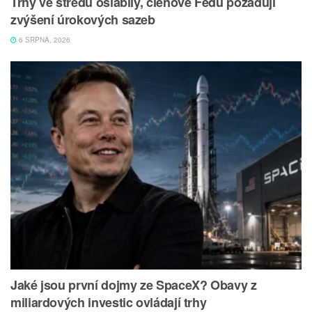
Trhy ve středu oslabily, členové Fedu požadují
zvýšení úrokových sazeb
6 SRPNA, 2026
Jaké jsou první dojmy ze SpaceX? Obavy z
miliardových investic ovládají trhy