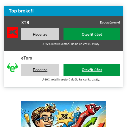
Top brokeři
XTB
Doporučujeme!
Recenze
Otevřít účet
U 75% retail investorů došlo ke vzniku ztráty.
eToro
Recenze
Otevřít účet
U 46% retail investorů došlo ke vzniku ztráty.