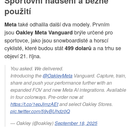
Sportovní nadšení a běžné
použití
také odhalila další dva modely. Prvním
Meta
jsou
brýle určené pro
Oakley Meta Vanguard
sportovce, jako jsou snowboardisté a horscí
cyklisté, které budou stát
a na trhu se
499 dolarů
objeví 21. října.
You asked. We delivered.
Introducing the
@OakleyMeta
Vanguard. Capture, train,
share and push your performance further with an
expanded FOV and new Meta AI integrations. Available
in four colorways. Pre-order now at
https://t.co/1epJjmzAEt
and select Oakley Stores.
pic.twitter.com/59vBUhdz0Q
— Oakley (@oakley)
September 18, 2025