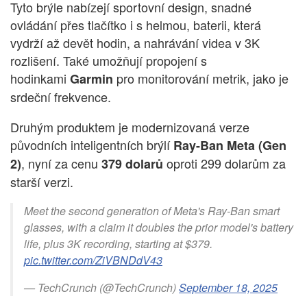
Tyto brýle nabízejí sportovní design, snadné
ovládání přes tlačítko i s helmou, baterii, která
vydrží až devět hodin, a nahrávání videa v 3K
rozlišení. Také umožňují propojení s
hodinkami
pro monitorování metrik, jako je
Garmin
srdeční frekvence.
Druhým produktem je modernizovaná verze
původních inteligentních brýlí
Ray-Ban Meta (Gen
, nyní za cenu
oproti 299 dolarům za
2)
379 dolarů
starší verzi.
Meet the second generation of Meta's Ray-Ban smart
glasses, with a claim it doubles the prior model's battery
life, plus 3K recording, starting at $379.
pic.twitter.com/ZiVBNDdV43
— TechCrunch (@TechCrunch)
September 18, 2025