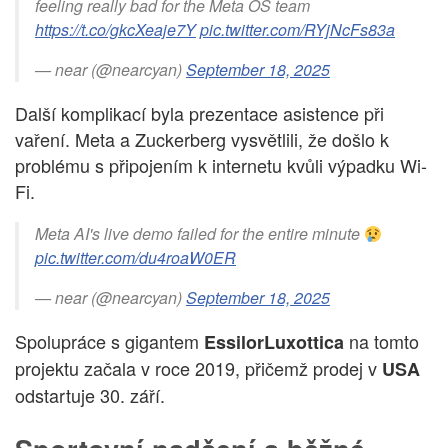
feeling really bad for the Meta OS team
https://t.co/gkcXeaje7Y
pic.twitter.com/RYjNcFs83a
— near (@nearcyan)
September 18, 2025
Další komplikací byla prezentace asistence při
vaření. Meta a Zuckerberg vysvětlili, že došlo k
problému s připojením k internetu kvůli výpadku Wi-
Fi.
Meta AI's live demo failed for the entire minute
pic.twitter.com/du4roaW0ER
— near (@nearcyan)
September 18, 2025
Spolupráce s gigantem
na tomto
EssilorLuxottica
projektu začala v roce 2019, přičemž prodej v
USA
odstartuje 30. září.