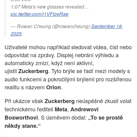
1:07 Meta's new glasses revealed…
pic.twitter.com/j1VFtzeRae
— Rowan Cheung (@rowancheung)
September 18,
2025
Uživatelé mohou například sledovat videa, číst nebo
odpovídat na zprávy. Displej nebrání výhledu a
automaticky zmizí, když není aktivní,
ujistil
. Tyto brýle se řadí mezi modely s
Zuckerberg
audio funkcemi a pokročilými brýlemi pro rozšířenou
realitu s názvem
.
Orion
Při ukázce však
neúspěšně zkusil volat
Zuckerberg
technickému řediteli
,
Meta
Andrewovi
. S úsměvem dodal:
Bosworthovi
„To se prostě
někdy stane.“