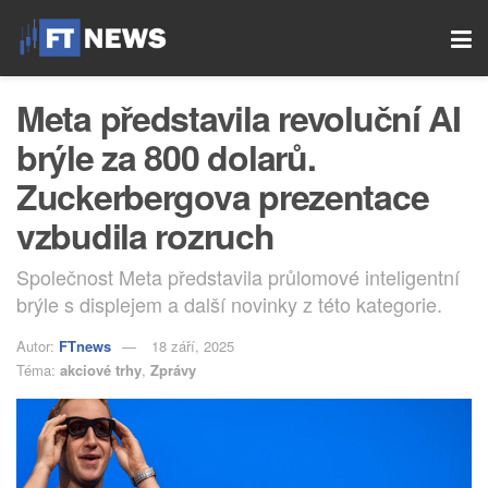
Meta představila revoluční AI
brýle za 800 dolarů.
Zuckerbergova prezentace
vzbudila rozruch
Společnost Meta představila průlomové inteligentní
brýle s displejem a další novinky z této kategorie.
Autor:
FTnews
18 září, 2025
Téma:
akciové trhy
,
Zprávy