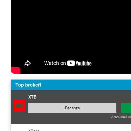
Top brokeři
XTB
Recenze
U 75% retail in