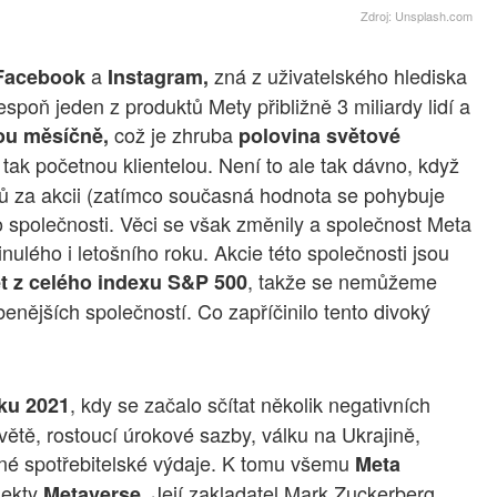
Zdroj: Unsplash.com
a
zná z uživatelského hlediska
acebook
Instagram,
espoň jeden z produktů Mety přibližně 3 miliardy lidí a
což je zhruba
ou měsíčně,
polovina světové
tak početnou klientelou. Není to ale tak dávno, když
ů za akcii (zatímco současná hodnota se pohybuje
o společnosti. Věci se však změnily a společnost Meta
inulého i letošního roku. Akcie této společnosti jsou
, takže se nemůžeme
et z celého indexu S&P 500
íbenějších společností. Co zapříčinilo tento divoký
, kdy se začalo sčítat několik negativních
ku 2021
větě, rostoucí úrokové sazby, válku na Ukrajině,
né spotřebitelské výdaje. K tomu všemu
Meta
jekty
. Její zakladatel Mark Zuckerberg
Metaverse