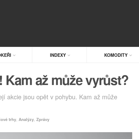
KEŘI
INDEXY
KOMODITY
u! Kam až může vyrůst?
jí akcie jsou opět v pohybu. Kam až může
iové trhy
,
Analýzy
,
Zprávy