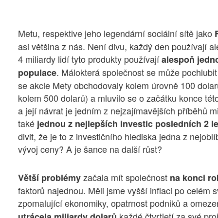
Metu, respektive jeho legendární sociální sítě jako
F
asi většina z nás. Není divu, každý den používají al
4 miliardy lidí tyto produkty používají
alespoň jedn
. Málokterá společnost se může pochlubit 
populace
se akcie Mety obchodovaly kolem úrovně 100 dolar
kolem 500 dolarů) a mluvilo se o začátku konce tét
a její návrat je jedním z nejzajímavějších příběhů m
také
jednou z nejlepších investic posledních 2 l
divit, že je to z investičního hlediska jedna z nejobl
vývoj ceny? A je šance na další růst?
začala mít společnost
Větší problémy
na konci ro
faktorů najednou. Měli jsme vyšší inflaci po celém s
zpomalující ekonomiky, opatrnost podniků a omeze
každé čtvrtletí za své pro
utrácela miliardy dolarů