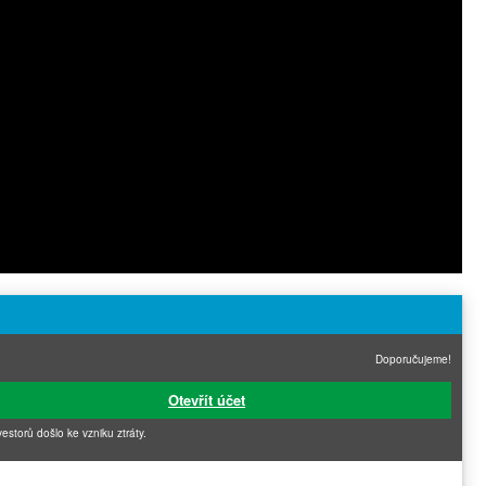
Doporučujeme!
Otevřít účet
vestorů došlo ke vzniku ztráty.