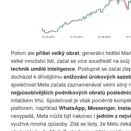
Potom ale
, generální ředitel Ma
přišel velký obrat
velké množství lidí, začal se více soustředit na svů
. Postupně se začal zlep
technik umělé inteligence
docházet k dřívějšímu
snižování úrokových saze
společnost Meta začala zaznamenávat velmi silný růs
nejpůsobivějších podnikových obratů posledníc
miláčkem trhů. Společnost je však poměrně kompli
platforem, například
WhatsApp, Messenger, Insta
nevypadá, Meta může být nakonec i
jedním z nejv
využívá mnoha způsoby. Zdá se tedy, že Metu ček