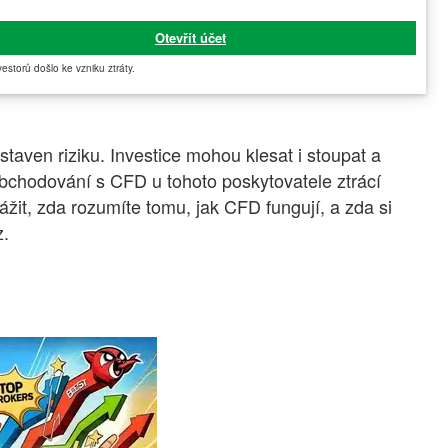
Otevřít účet
vestorů došlo ke vzniku ztráty.
ystaven riziku. Investice mohou klesat i stoupat a
 obchodování s CFD u tohoto poskytovatele ztrácí
žit, zda rozumíte tomu, jak CFD fungují, a zda si
z.