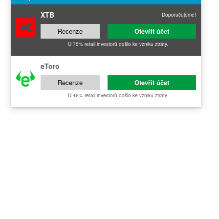
XTB
Doporučujeme!
Recenze
Otevřít účet
U 75% retail investorů došlo ke vzniku ztráty.
eToro
Recenze
Otevřít účet
U 46% retail investorů došlo ke vzniku ztráty.