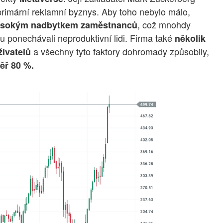
primární reklamní byznys. Aby toho nebylo málo,
, což mnohdy
ysokým nadbytkem zaměstnanců
u ponechávali neproduktivní lidi. Firma také
několik
a všechny tyto faktory dohromady způsobily,
živatelů
ěř 80 %.