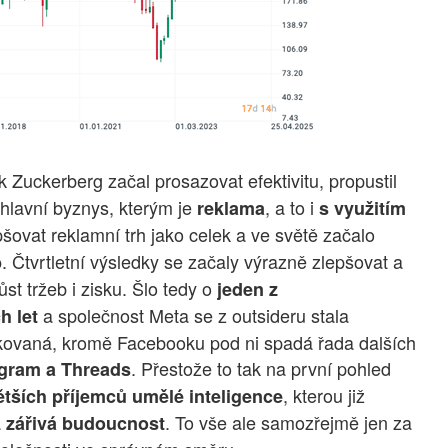
rk Zuckerberg začal prosazovat efektivitu, propustil
j hlavní byznys, kterým je
, a to i
reklama
s využitím
šovat reklamní trh jako celek a ve světě začalo
. Čtvrtletní výsledky se začaly výrazně zlepšovat a
b
t tržeb i zisku. Šlo tedy o
jeden z
a společnost Meta se z outsideru stala
h let
kovaná, kromě Facebooku pod ni spadá řada dalších
. Přestože to tak na první pohled
gram a Threads
, kterou již
ětších příjemců umělé inteligence
á
. To vše ale samozřejmě jen za
zářivá budoucnost