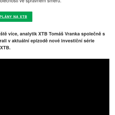
polečnosti ve správném směru.
 PLÁNY NA XTB
ště více, analytik XTB Tomáš Vranka společně s
li v aktuální epizodě nové investiční série
 XTB.