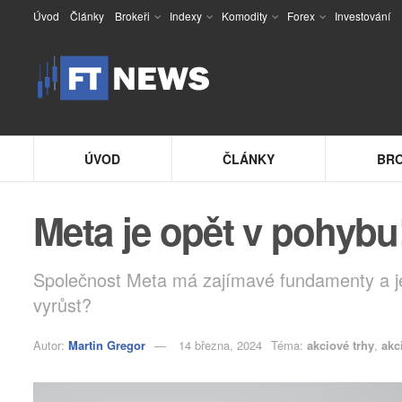
Úvod
Články
Brokeři
Indexy
Komodity
Forex
Investování
ÚVOD
ČLÁNKY
BRO
Meta je opět v pohyb
Společnost Meta má zajímavé fundamenty a je
vyrůst?
Autor:
Martin Gregor
14 března, 2024
Téma:
akciové trhy
,
akc