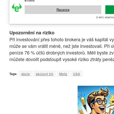
eToro
Recenze
U 46% retail in
Upozornění na riziko
Při investování přes tohoto brokera je váš kapitál v
může se vám vrátit méně, než jste investovali. Při
peníze 76 % účtů drobných investorů. Měli byste zvá
můžete dovolit podstoupit vysoké riziko ztráty peně
Tags:
akcie
akciový trh
Meta
USA