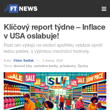
Klíčový report týdne – Inflace
v USA oslabuje!
Růst cen výdajů na osobní spotřebu vykázal oproti
lednu pokles, s výjimkou meziroční hodnoty.
Autor:
Viktor Sedlak
2 dubna, 2024
Téma:
akciové trhy
,
centrálne banky
,
prieskumy
,
Zprávy