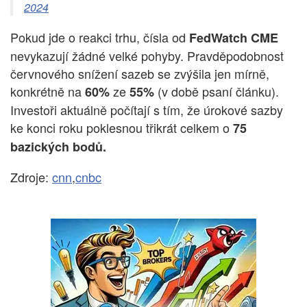
2024
Pokud jde o reakci trhu, čísla od
FedWatch CME
nevykazují žádné velké pohyby. Pravděpodobnost
červnového snížení sazeb se zvýšila jen mírně,
konkrétně na
ze
(v době psaní článku).
60%
55%
Investoři aktuálně počítají s tím, že úrokové sazby
ke konci roku poklesnou třikrát celkem o
75
bazických bodů.
Zdroje:
cnn
,
cnbc