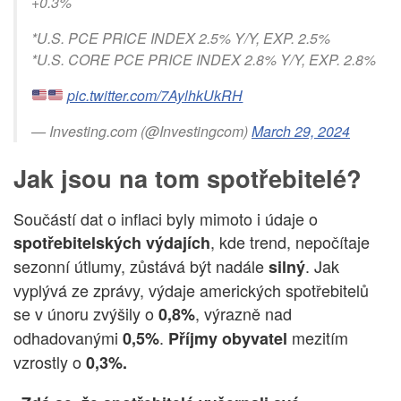
+0.3%
*U.S. PCE PRICE INDEX 2.5% Y/Y, EXP. 2.5%
*U.S. CORE PCE PRICE INDEX 2.8% Y/Y, EXP. 2.8%
pic.twitter.com/7AylhkUkRH
— Investing.com (@Investingcom)
March 29, 2024
Jak jsou na tom spotřebitelé?
Součástí dat o inflaci byly mimoto i údaje o
, kde trend, nepočítaje
spotřebitelských výdajích
sezonní útlumy, zůstává být nadále
. Jak
silný
vyplývá ze zprávy, výdaje amerických spotřebitelů
se v únoru zvýšily o
, výrazně nad
0,8%
odhadovanými
.
mezitím
0,5%
Příjmy obyvatel
vzrostly o
0,3%.