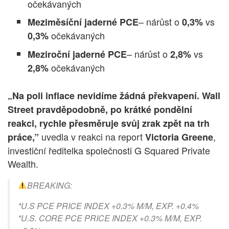
očekávaných
– nárůst o
vs
Meziměsíční jaderné PCE
0,3%
očekávaných
0,3%
– nárůst o
vs
Meziroční jaderné PCE
2,8%
očekávaných
2,8%
„Na poli inflace nevidíme žádná překvapení. Wall
Street pravděpodobně, po krátké pondělní
reakci, rychle přesměruje svůj zrak zpět na trh
uvedla v reakci na report
,
práce,”
Victoria Greene
investiční ředitelka společnosti G Squared Private
Wealth.
BREAKING:
*U.S PCE PRICE INDEX +0.3% M/M, EXP. +0.4%
*U.S. CORE PCE PRICE INDEX +0.3% M/M, EXP.