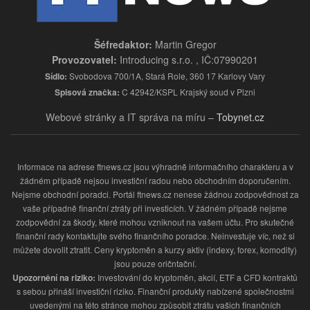
Šéfredaktor:
Martin Gregor
Provozovatel:
Introducing s.r.o. , IČ:07990201
Sídlo:
Svobodova 700/1A, Stará Role, 360 17 Karlovy Vary
Spisová značka:
C 42942/KSPL Krajský soud v Plzni
Webové stránky a IT správa na míru –
Tobynet.cz
Informace na adrese ftnews.cz jsou výhradně informačního charakteru a v
žádném případě nejsou investiční radou nebo obchodním doporučením.
Nejsme obchodní poradci. Portál ftnews.cz nenese žádnou zodpovědnost za
vaše případně finanční ztráty při investicích. V žádném případě nejsme
zodpovědní za škody, které mohou vzniknout na vašem účtu. Pro skutečné
finanční rady kontaktujte svého finančního poradce. Neinvestuje víc, než si
můžete dovolit ztratit. Ceny kryptoměn a kurzy aktiv (indexy, forex, komodity)
jsou pouze oričntační.
Upozornění na riziko:
Investování do kryptoměn, akcií, ETF a CFD kontraktů
s sebou přináší investiční riziko. Finanční produkty nabízené společnostmi
uvedenými na této stránce mohou způsobit ztrátu vašich finančních