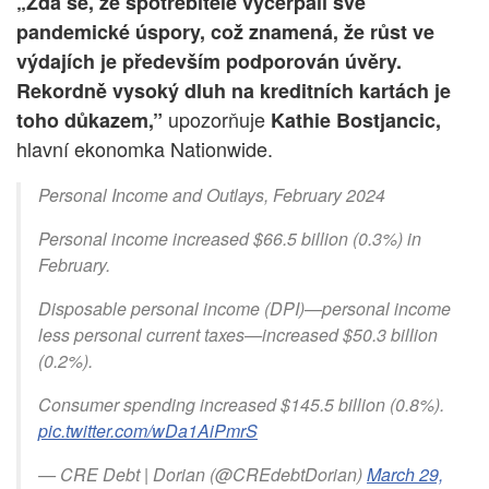
„Zdá se, že spotřebitelé vyčerpali své
pandemické úspory, což znamená, že růst ve
výdajích je především podporován úvěry.
Rekordně vysoký dluh na kreditních kartách je
upozorňuje
toho důkazem,”
Kathie Bostjancic,
hlavní ekonomka Nationwide.
Personal Income and Outlays, February 2024
Personal income increased $66.5 billion (0.3%) in
February.
Disposable personal income (DPI)—personal income
less personal current taxes—increased $50.3 billion
(0.2%).
Consumer spending increased $145.5 billion (0.8%).
pic.twitter.com/wDa1AiPmrS
— CRE Debt | Dorian (@CREdebtDorian)
March 29,