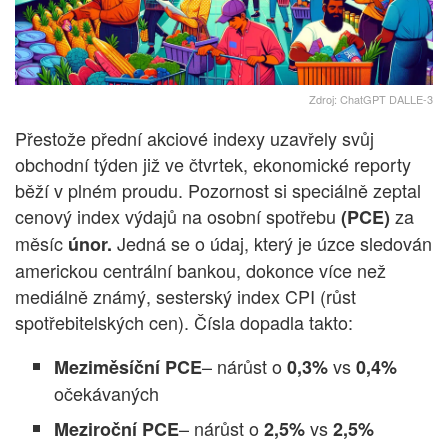
Zdroj: ChatGPT DALLE-3
Přestože přední akciové indexy uzavřely svůj
obchodní týden již ve čtvrtek, ekonomické reporty
běží v plném proudu. Pozornost si speciálně zeptal
cenový index výdajů na osobní spotřebu
za
(PCE)
měsíc
Jedná se o údaj, který je úzce sledován
únor.
americkou centrální bankou, dokonce více než
mediálně známý, sesterský index CPI (růst
spotřebitelských cen). Čísla dopadla takto:
– nárůst o
vs
Meziměsíční PCE
0,3%
0,4%
očekávaných
– nárůst o
vs
Meziroční PCE
2,5%
2,5%