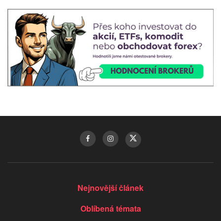
Nejnovější článek
Oblíbená témata