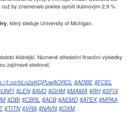
, což by znamenalo pokles oproti dubnovým 2,9 %.
, který sleduje University of Michigan.
ěry
období klidnější. Nicméně středeční finanční výsledky
u zajímavé sledovat.
s://t.co/hLn2sKQPuw
$ORCL
$ADBE
$FCEL
$UNFI
$LEN
$AVO
$GHM
$MAMA
$RH
$SFIX
NM
$DBI
$CBRL
$ACB
$AEMD
$ATEX
$MPAA
E
$TITN
$VRA
$NAVN
$OXM
…