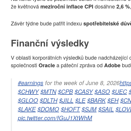
že květnová
dosáhne
meziroční inflace CPI
2,6 %
Závěr týdne bude patřit indexu
spotřebitelské dův
Finanční výsledky
V oblasti korporátních výsledků bude nadcházející 
společnosti
a páteční zpráva od
budo
Oracle
Adobe
#earnings
for the week of June 8, 2026
http
$CHWY
$MTN
$CPB
$CASY
$ASO
$UEC
$GLOO
$DLTH
$JILL
$LE
$BARK
$EH
$C
$LAKE
$DOMO
$HOFT
$SJM
$SAIL
$LOV
pic.twitter.com/fGuJ1XtWhM