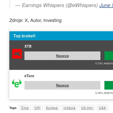
— Earnings Whispers (@eWhispers)
June 
Zdroje: X, Autor, Investing
Top brokeři
XTB
Recenze
U 75% retail in
eToro
Recenze
U 46% retail in
Tags:
Čína
CPI
Európa
inflácia
US trhy
USA