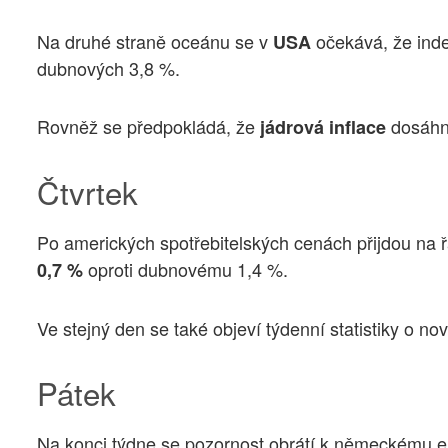
Na druhé straně oceánu se v
očekává, že ind
USA
dubnových 3,8 %.
Rovněž se předpokládá, že
dosáh
jádrová inflace
Čtvrtek
Po amerických spotřebitelských cenách přijdou na
oproti dubnovému 1,4 %.
0,7 %
Ve stejný den se také objeví týdenní statistiky o 
Pátek
Na konci týdne se pozornost obrátí k německému ek