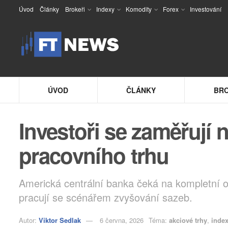
Úvod
Články
Brokeři
Indexy
Komodity
Forex
Investování
ÚVOD
ČLÁNKY
BRO
Investoři se zaměřují n
pracovního trhu
Americká centrální banka čeká na kompletní ob
pracují se scénářem zvyšování sazeb.
Autor:
Viktor Sedlak
6 června, 2026
Téma:
akciové trhy
,
inde