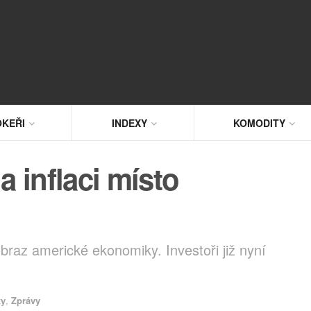
KEŘI
INDEXY
KOMODITY
a inflaci místo
raz americké ekonomiky. Investoři již nyní
xy
,
Zprávy