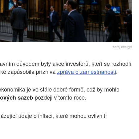
zdroj chatgpt
lavním důvodem byly akce investorů, kteří se rozhodli
aké zapůsobila příznivá
zpráva o zaměstnanosti
.
 ekonomika je ve stále dobré formě, což by mohlo
později v tomto roce.
kových sazeb
ející údaje o inflaci, které mohou ovlivnit