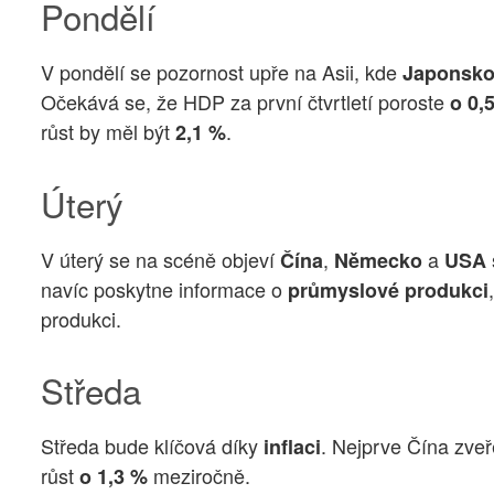
Pondělí
V pondělí se pozornost upře na Asii, kde
Japonsk
Očekává se, že HDP za první čtvrtletí poroste
o 0,
růst by měl být
.
2,1 %
Úterý
V úterý se na scéně objeví
,
a
Čína
Německo
USA
navíc poskytne informace o
průmyslové produkci
produkci.
Středa
Středa bude klíčová díky
. Nejprve Čína zveř
inflaci
růst
meziročně.
o 1,3 %