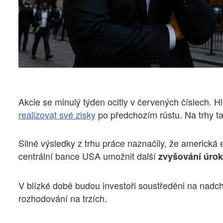
Akcie se minulý týden ocitly v červených číslech. H
realizovat své zisky
po předchozím růstu. Na trhy t
Silné výsledky z trhu práce naznačily, že americká
centrální bance USA umožnit další
zvyšování úro
V blízké době budou investoři soustředěni na nadcház
rozhodování na trzích.