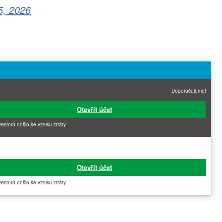
5, 2026
Doporučujeme!
Otevřít účet
vestorů došlo ke vzniku ztráty.
Otevřít účet
vestorů došlo ke vzniku ztráty.