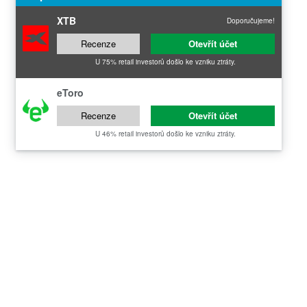
XTB
Doporučujeme!
Recenze
Otevřít účet
U 75% retail investorů došlo ke vzniku ztráty.
eToro
Recenze
Otevřít účet
U 46% retail investorů došlo ke vzniku ztráty.