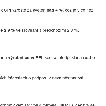
ex CPI vzroste za květen
, což je více než
nad 4 %
ne
ve srovnání s předchozími 2,8 %.
2,9 %
 řadu
, kde se předpokládá
výrobní ceny PPI
růst o
nových žádostech o podporu v nezaměstnanosti.
onomickému vývoji s mírnější inflací. Očekává se,