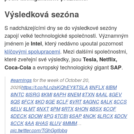
Výsledková sezóna
S nadcházejícími dny se do výsledkové sezóny
zapojí velké technologické společnosti. Významným
jménem je
, který nedávno upoutal pozornost
Intel
klíčovými spolupracemi
. Mezi dalšími společnostmi,
které zveřejní své výsledky, jsou
Tesla, Netflix,
a evropský technologický gigant
.
Coca-Cola
SAP
#earnings
for the week of October 20,
2025
https://t.co/hLn2sKQhEY
$TSLA
$NFLX
$IBM
$INTC
$ISRG
$KMI
$APH
$NEM
$TXN
$AAL
$GEV
$QS
$FCX
$KO
$GE
$CLF
$VRT
$AGNC
$ALK
$CCS
$ELV
$LMT
$NXT
$PM
$RTX
$HON
$BSX
$COF
$DECK
$DOW
$PG
$TCBI
$SAP
$NOK
$LRCX
$DOV
$CCK
$AA
$HAS
$LUV
$MMM
…
pic.twitter.com/TGhGgifobq