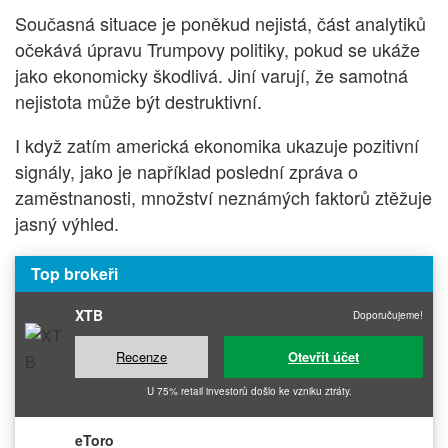
Současná situace je poněkud nejistá, část analytiků
očekává úpravu Trumpovy politiky, pokud se ukáže
jako ekonomicky škodlivá. Jiní varují, že samotná
nejistota může být destruktivní.
I když zatím americká ekonomika ukazuje pozitivní
signály, jako je například poslední zpráva o
zaměstnanosti, množství neznámých faktorů ztěžuje
jasný výhled.
Top brokeři
XTB
Doporučujeme!
Recenze
Otevřít účet
U 75% retail investorů došlo ke vzniku ztráty.
eToro