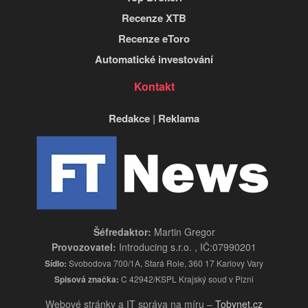
Recenze XTB
Recenze eToro
Automatické investování
Kontakt
Redakce
|
Reklama
Šéfredaktor:
Martin Gregor
Provozovatel:
Introducing s.r.o. , IČ:07990201
Sídlo:
Svobodova 700/1A, Stará Role, 360 17 Karlovy Vary
Spisová značka:
C 42942/KSPL Krajský soud v Plzni
Webové stránky a IT správa na míru –
Tobynet.cz