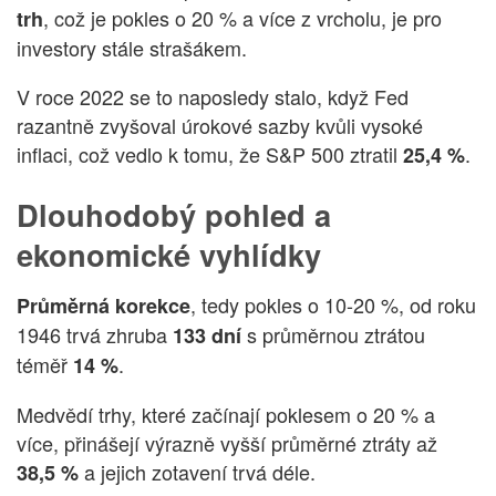
, což je pokles o 20 % a více z vrcholu, je pro
trh
investory stále strašákem.
V roce 2022 se to naposledy stalo, když Fed
razantně zvyšoval úrokové sazby kvůli vysoké
inflaci, což vedlo k tomu, že S&P 500 ztratil
.
25,4 %
Dlouhodobý pohled a
ekonomické vyhlídky
, tedy pokles o 10-20 %, od roku
Průměrná korekce
1946 trvá zhruba
s průměrnou ztrátou
133 dní
téměř
.
14 %
Medvědí trhy, které začínají poklesem o 20 % a
více, přinášejí výrazně vyšší průměrné ztráty až
a jejich zotavení trvá déle.
38,5 %