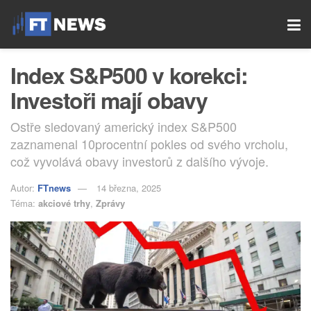
Index S&P500 v korekci:
Investoři mají obavy
Ostře sledovaný americký index S&P500
zaznamenal 10procentní pokles od svého vrcholu,
což vyvolává obavy investorů z dalšího vývoje.
Autor:
FTnews
14 března, 2025
Téma:
akciové trhy
,
Zprávy