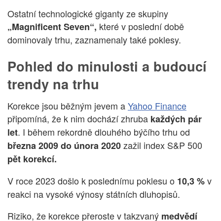
Ostatní technologické giganty ze skupiny
které v poslední době
„Magnificent Seven“,
dominovaly trhu, zaznamenaly také poklesy.
Pohled do minulosti a budoucí
trendy na trhu
Korekce jsou běžným jevem a
Yahoo Finance
připomíná, že k nim dochází zhruba
každých pár
. I během rekordně dlouhého býčího trhu od
let
zažil index S&P 500
března 2009 do února 2020
pět korekcí.
V roce 2023 došlo k poslednímu poklesu o
v
10,3 %
reakci na vysoké výnosy státních dluhopisů.
Riziko, že korekce přeroste v takzvaný
medvědí