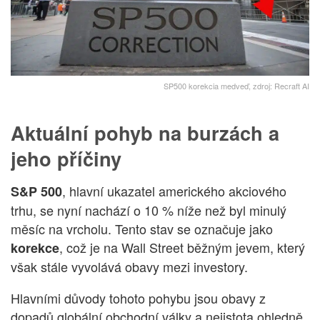
SP500 korekcia medveď, zdroj: Recraft AI
Aktuální pohyb na burzách a
jeho příčiny
, hlavní ukazatel amerického akciového
S&P 500
trhu, se nyní nachází o 10 % níže než byl minulý
měsíc na vrcholu. Tento stav se označuje jako
, což je na Wall Street běžným jevem, který
korekce
však stále vyvolává obavy mezi investory.
Hlavními důvody tohoto pohybu jsou obavy z
dopadů globální obchodní války a nejistota ohledně