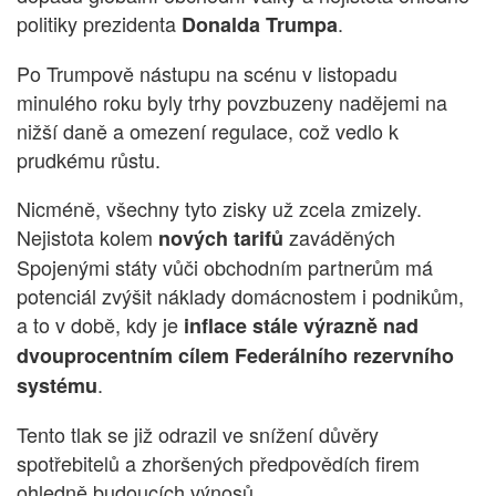
politiky prezidenta
.
Donalda Trumpa
Po Trumpově nástupu na scénu v listopadu
minulého roku byly trhy povzbuzeny nadějemi na
nižší daně a omezení regulace, což vedlo k
prudkému růstu.
Nicméně, všechny tyto zisky už zcela zmizely.
Nejistota kolem
zaváděných
nových tarifů
Spojenými státy vůči obchodním partnerům má
potenciál zvýšit náklady domácnostem i podnikům,
a to v době, kdy je
inflace stále výrazně nad
dvouprocentním cílem Federálního rezervního
.
systému
Tento tlak se již odrazil ve snížení důvěry
spotřebitelů a zhoršených předpovědích firem
ohledně budoucích výnosů.