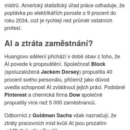
mistrů. Americký statistický úřad práce odhaduje, že
poptávka po elektrikářích poroste o 9 procent do
roku 2034, což je rychleji než průměr ostatních
profesí.
AI a ztráta zaměstnání?
Huangovo sdělení přichází v době obav z toho, že
AI povede k propouštění. Společnost
Block
(spoluzaložená
) propustila 40
Jackem Dorsey
procent svého personálu, přičemž jako důvod
uvedla schopnost AI zvládnout jejich práci. Podobně
a chemická firma
společně
Pinterest
Dow
propustily více než 5 000 zaměstnanců.
Odborníci z
však naznačují, že
Goldman Sachs
ztráty pracovních míst kvůli AI jsou prozatím