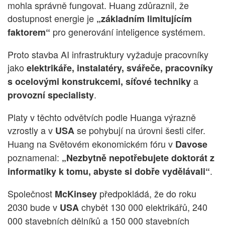
mohla správně fungovat. Huang zdůraznil, že
dostupnost energie je
„základním limitujícím
pro generování inteligence systémem.
faktorem“
Proto stavba AI infrastruktury vyžaduje pracovníky
jako
elektrikáře, instalatéry, svářeče, pracovníky
a
s ocelovými konstrukcemi, síťové techniky
.
provozní specialisty
Platy v těchto odvětvích podle Huanga výrazně
vzrostly a v
se pohybují na úrovni šesti cifer.
USA
Huang na Světovém ekonomickém fóru v
Davose
poznamenal:
„Nezbytně nepotřebujete doktorát z
.
informatiky k tomu, abyste si dobře vydělávali“
Společnost
předpokládá, že do roku
McKinsey
2030 bude v
chybět 130 000 elektrikářů, 240
USA
000 stavebních dělníků a 150 000 stavebních