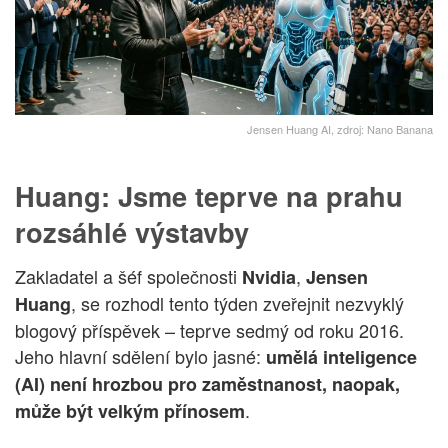
Jensen Huang AI, zdroj: Nano Banana
Huang: Jsme teprve na prahu
rozsáhlé výstavby
Zakladatel a šéf společnosti
,
Nvidia
Jensen
, se rozhodl tento týden zveřejnit nezvyklý
Huang
blogový příspěvek – teprve sedmý od roku 2016.
Jeho hlavní sdělení bylo jasné:
umělá inteligence
(AI) není hrozbou pro zaměstnanost, naopak,
.
může být velkým přínosem