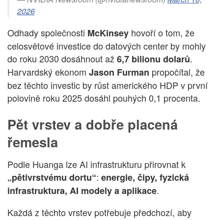
2026
Odhady společnosti
hovoří o tom, že
McKinsey
celosvětové investice do datových center by mohly
do roku 2030 dosáhnout až
.
6,7 bilionu dolarů
Harvardský ekonom
propočítal, že
Jason Furman
bez těchto investic by růst amerického HDP v první
polovině roku 2025 dosáhl pouhých 0,1 procenta.
Pět vrstev a dobře placená
řemesla
Podle Huanga lze AI infrastrukturu přirovnat k
:
„pětivrstvému dortu“
energie, čipy, fyzická
.
infrastruktura, AI modely a aplikace
Každá z těchto vrstev potřebuje předchozí, aby