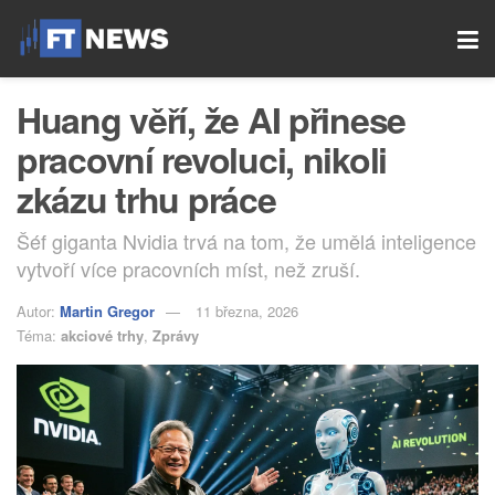
Huang věří, že AI přinese
pracovní revoluci, nikoli
zkázu trhu práce
Šéf giganta Nvidia trvá na tom, že umělá inteligence
vytvoří více pracovních míst, než zruší.
Autor:
Martin Gregor
11 března, 2026
Téma:
akciové trhy
,
Zprávy