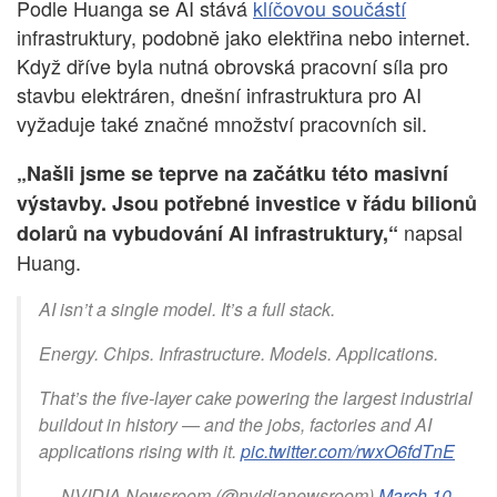
Podle Huanga se AI stává
klíčovou součástí
infrastruktury, podobně jako elektřina nebo internet.
Když dříve byla nutná obrovská pracovní síla pro
stavbu elektráren, dnešní infrastruktura pro AI
vyžaduje také značné množství pracovních sil.
„Našli jsme se teprve na začátku této masivní
výstavby. Jsou potřebné investice v řádu bilionů
napsal
dolarů na vybudování AI infrastruktury,“
Huang.
AI isn’t a single model. It’s a full stack.
Energy. Chips. Infrastructure. Models. Applications.
That’s the five-layer cake powering the largest industrial
buildout in history — and the jobs, factories and AI
applications rising with it.
pic.twitter.com/rwxO6fdTnE
— NVIDIA Newsroom (@nvidianewsroom)
March 10,