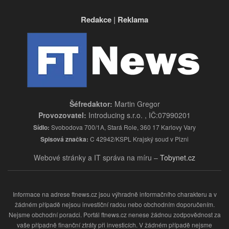
Redakce
|
Reklama
Šéfredaktor:
Martin Gregor
Provozovatel:
Introducing s.r.o. , IČ:07990201
Sídlo:
Svobodova 700/1A, Stará Role, 360 17 Karlovy Vary
Spisová značka:
C 42942/KSPL Krajský soud v Plzni
Webové stránky a IT správa na míru –
Tobynet.cz
Informace na adrese ftnews.cz jsou výhradně informačního charakteru a v
žádném případě nejsou investiční radou nebo obchodním doporučením.
Nejsme obchodní poradci. Portál ftnews.cz nenese žádnou zodpovědnost za
vaše případně finanční ztráty při investicích. V žádném případě nejsme