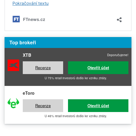
Top brokeři
XTB
Doporučujeme!
Recenze
Otevřít účet
U 75% retail investorů došlo ke vzniku ztráty.
eToro
Recenze
Otevřít účet
U 46% retail investorů došlo ke vzniku ztráty.