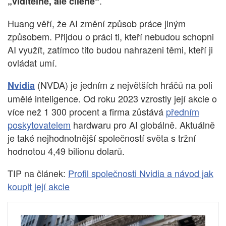
.
„viditelné, ale cílené“
Huang věří, že AI změní způsob práce jiným
způsobem. Přijdou o práci ti, kteří nebudou schopni
AI využít, zatímco tito budou nahrazeni těmi, kteří ji
ovládat umí.
(NVDA) je jedním z největších hráčů na poli
Nvidia
umělé inteligence. Od roku 2023 vzrostly její akcie o
více než 1 300 procent a firma zůstává
předním
poskytovatelem
hardwaru pro AI globálně. Aktuálně
je také nejhodnotnější společností světa s tržní
hodnotou 4,49 bilionu dolarů.
TIP na článek:
Profil společnosti Nvidia a návod jak
koupit její akcie