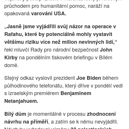
průchodem pro humanitární pomoc, naráží na
opakovaná
varování USA.
„Jasně jsme vyjádřili svůj názor na operace v
Rafahu, které by potenciálně mohly vystavit
většímu riziku více než milion nevinných lidí,“
řekl mluvčí Rady pro národní bezpečnost
John
na pondělním tiskovém briefingu v Bílém
Kirby
domě.
Stejný odkaz vyslovil prezident
během
Joe Biden
půlhodinového telefonátu, který dříve v pondělí vedl
s izraelským premiérem
Benjaminem
Netanjahuem.
je momentálně v procesu
Bílý dům
zhodnocení
, a zatím se k němu nevyjádřil.
návrhu na příměří
Návrh by vyžadoval výměnu