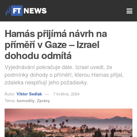
Hamás přijímá návrh na
příměří v Gaze – Izrael
dohodu odmítá
Vyjednávání pokračuje dále. Izrael uvedl, že
podmínky dohody o příměří, kterou Hamas přijal,
zdaleka nesplňují jeho požadavky.
Autor:
Viktor Sedlak
7 května, 2024
Téma:
komodity
,
Zprávy