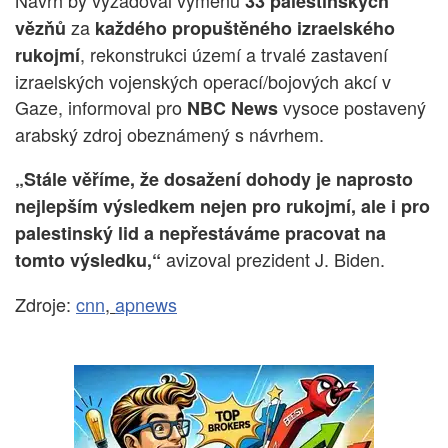
33 palestinských
za
vězňů
každého propuštěného izraelského
, rekonstrukci území a trvalé zastavení
rukojmí
izraelských vojenských operací/bojových akcí v
Gaze, informoval pro
vysoce postavený
NBC News
arabský zdroj obeznámený s návrhem.
„Stále věříme, že dosažení dohody je naprosto
nejlepším výsledkem nejen pro rukojmí, ale i pro
palestinský lid a nepřestáváme pracovat na
avizoval prezident J. Biden.
tomto výsledku,“
Zdroje:
cnn
,
apnews