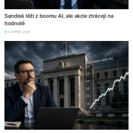
Sandisk těží z boomu AI, ale akcie ztrácejí na
hodnotě
6 SRPNA, 2026