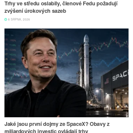
Trhy ve středu oslabily, členové Fedu požadují
zvýšení úrokových sazeb
6 SRPNA, 2026
Jaké jsou první dojmy ze SpaceX? Obavy z
miliardových investic ovládají trhy