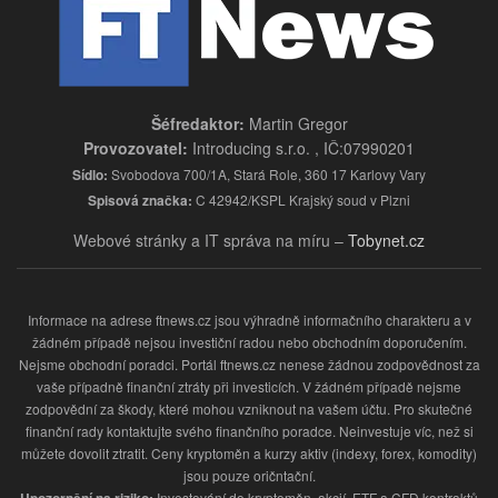
Šéfredaktor:
Martin Gregor
Provozovatel:
Introducing s.r.o. , IČ:07990201
Sídlo:
Svobodova 700/1A, Stará Role, 360 17 Karlovy Vary
Spisová značka:
C 42942/KSPL Krajský soud v Plzni
Webové stránky a IT správa na míru –
Tobynet.cz
Informace na adrese ftnews.cz jsou výhradně informačního charakteru a v
žádném případě nejsou investiční radou nebo obchodním doporučením.
Nejsme obchodní poradci. Portál ftnews.cz nenese žádnou zodpovědnost za
vaše případně finanční ztráty při investicích. V žádném případě nejsme
zodpovědní za škody, které mohou vzniknout na vašem účtu. Pro skutečné
finanční rady kontaktujte svého finančního poradce. Neinvestuje víc, než si
můžete dovolit ztratit. Ceny kryptoměn a kurzy aktiv (indexy, forex, komodity)
jsou pouze oričntační.
Upozornění na riziko:
Investování do kryptoměn, akcií, ETF a CFD kontraktů