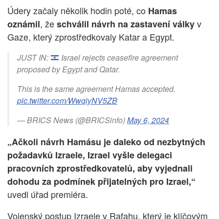
Údery začaly několik hodin poté, co
Hamas
, že
v
oznámil
schválil návrh na zastavení války
Gaze, který zprostředkovaly Katar a Egypt.
JUST IN:
Israel rejects ceasefire agreement
proposed by Egypt and Qatar.
This is the same agreement Hamas accepted.
pic.twitter.com/WwqiyNV5ZB
— BRICS News (@BRICSinfo)
May 6, 2024
„Ačkoli návrh Hamásu je daleko od nezbytných
požadavků Izraele, Izrael vyšle delegaci
pracovních zprostředkovatelů, aby vyjednali
dohodu za podmínek přijatelných pro Izrael,“
uvedl úřad premiéra.
Vojenský postup Izraele v Rafahu, který je klíčovým