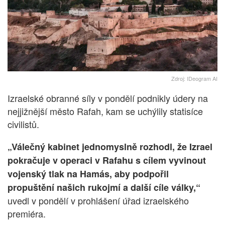
Zdroj: IDeogram AI
Izraelské obranné síly v pondělí podnikly údery na
nejjižnější město Rafah, kam se uchýlily statisíce
civilistů.
„Válečný kabinet jednomyslně rozhodl, že Izrael
pokračuje v operaci v Rafahu s cílem vyvinout
vojenský tlak na Hamás, aby podpořil
propuštění našich rukojmí a další cíle války,“
uvedl v pondělí v prohlášení úřad izraelského
premiéra.