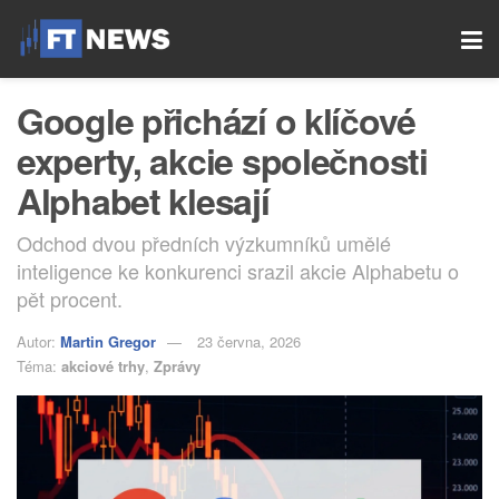
Google přichází o klíčové
experty, akcie společnosti
Alphabet klesají
Odchod dvou předních výzkumníků umělé
inteligence ke konkurenci srazil akcie Alphabetu o
pět procent.
Autor:
Martin Gregor
23 června, 2026
Téma:
akciové trhy
,
Zprávy