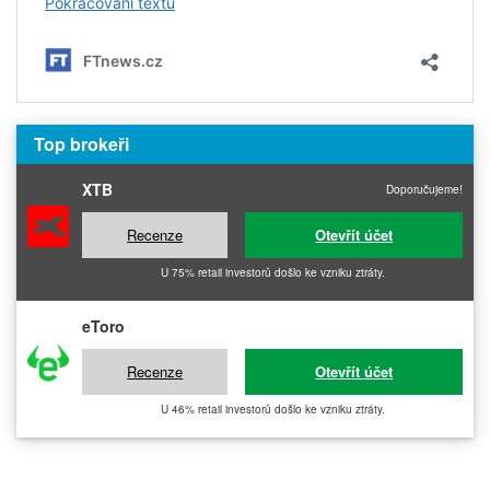
Top brokeři
XTB
Doporučujeme!
Recenze
Otevřít účet
U 75% retail investorů došlo ke vzniku ztráty.
eToro
Recenze
Otevřít účet
U 46% retail investorů došlo ke vzniku ztráty.