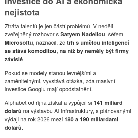
Investice do AI a ekonomická
nejistota
Ztráta talentů je jen částí problémů. V neděli
zveřejněný rozhovor s
, šéfem
Satyem Nadellou
, naznačil, že
Microsoftu
trh s umělou inteligencí
se stává komoditou, na níž by neměly být firmy
.
závislé
Pokud se modely stanou levnějšími a
zaměnitelnými, vyvstává otázka, zda masivní
investice Googlu mají opodstatnění.
Alphabet od října získal a vypůjčil si
141 miliard
na výstavbu AI infrastruktury, s plánovanými
dolarů
výdaji na rok 2026 mezi
180 a 190 miliardami
dolarů.