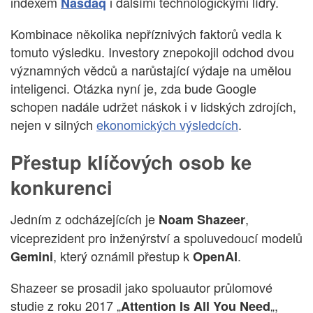
indexem
i dalšími technologickými lídry.
Nasdaq
Kombinace několika nepříznivých faktorů vedla k
tomuto výsledku. Investory znepokojil odchod dvou
významných vědců a narůstající výdaje na umělou
inteligenci. Otázka nyní je, zda bude Google
schopen nadále udržet náskok i v lidských zdrojích,
nejen v silných
ekonomických výsledcích
.
Přestup klíčových osob ke
konkurenci
Jedním z odcházejících je
,
Noam Shazeer
viceprezident pro inženýrství a spoluvedoucí modelů
, který oznámil přestup k
.
Gemini
OpenAI
Shazeer se prosadil jako spoluautor průlomové
studie z roku 2017 „
„,
Attention Is All You Need