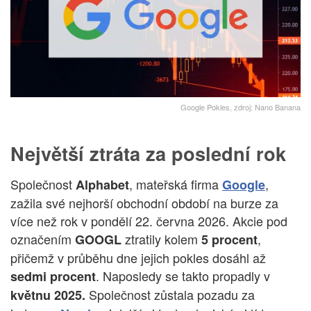
Google Pokles, zdroj: Nano Banana
Největší ztráta za poslední rok
Společnost
, mateřská firma
,
Alphabet
Google
zažila své nejhorší obchodní období na burze za
více než rok v pondělí 22. června 2026. Akcie pod
označením
ztratily kolem
,
GOOGL
5 procent
přičemž v průběhu dne jejich pokles dosáhl až
. Naposledy se takto propadly v
sedmi procent
Společnost zůstala pozadu za
květnu 2025.