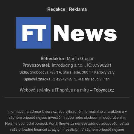
Redakce
|
Reklama
Šéfredaktor:
Martin Gregor
Provozovatel:
Introducing s.r.o. , IČ:07990201
Sídlo:
Svobodova 700/1A, Stará Role, 360 17 Karlovy Vary
Spisová značka:
C 42942/KSPL Krajský soud v Plzni
Webové stránky a IT správa na míru –
Tobynet.cz
Informace na adrese ftnews.cz jsou výhradně informačního charakteru a v
žádném případě nejsou investiční radou nebo obchodním doporučením.
Nejsme obchodní poradci. Portál ftnews.cz nenese žádnou zodpovědnost za
vaše případně finanční ztráty při investicích. V žádném případě nejsme