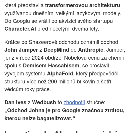
která představila
transformerovou architekturu
využívanou dnešními velkými jazykovými modely.
Do Googlu se vrátil po akvizici svého startupu
před necelými dvěma lety.
Character.AI
Krátce po Shazeerově odchodu oznámil odchod
z
do
. Jumper,
John Jumper
DeepMind
Anthropic
jenž v roce 2024 obdržel Nobelovu cenu za chemii
spolu s
, se proslavil
Demisem Hassabisem
vývojem systému
, který předpověděl
AlphaFold
strukturu více než 200 milionů bílkovin a šetří
vědcům roky práce.
z
to
zhodnotil
stručně:
Dan Ives
Wedbush
„Odchod Johna je pro Google značnou ztrátou,
kterou nelze bagatelizovat.“