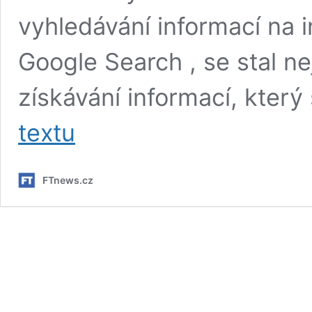
vyhledávání informací na i
Google Search , se stal n
získávání informací, který
Profil
textu
společnosti
Google
(GOOG)
FTnews.cz
–
Návod
JAK
KOUPIT
její
akcie