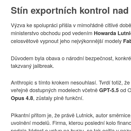
Stín exportních kontrol na
Výzva ke spolupráci přišla v mimořádně citlivé dob
ministerstvo obchodu pod vedením
Howarda Lutni
celosvětově vypnout jeho nejvýkonnější modely
Fab
Důvodem byla obava o národní bezpečnost, konkrét
takzvaný jailbreak.
Anthropic s tímto krokem nesouhlasí. Tvrdí totiž, že 
veřejně dostupných modelech včetně
od Op
GPT-5.5
, zůstaly plně funkční.
Opus 4.8
Pikantní přitom je, že právě Lutnick, autor směrnice
uvolnění modelů. Firma, kterou poslední kolo finan
podala žádost o vstup na burzu, se tak ocitla v nezv