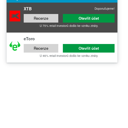
XTB
Doporučujeme!
Recenze
Otevřít účet
U 75% retail investorů došlo ke vzniku ztráty.
eToro
Recenze
Otevřít účet
U 46% retail investorů došlo ke vzniku ztráty.