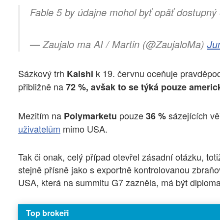
Fable 5 by údajne mohol byť opäť dostupný 
— Zaujalo ma AI / Martin (@ZaujaloMa)
Ju
Sázkový trh
k 19. červnu oceňuje pravděpo
Kalshi
přibližně na
72 %, avšak to se týká pouze americ
Mezitím na
pouze
sázejících vě
Polymarketu
36 %
uživatelům
mimo USA.
Tak či onak, celý případ otevřel zásadní otázku, 
stejně přísně jako s exportně kontrolovanou zbraň
USA, která na summitu G7 zazněla, má být diplomat
Top brokeři