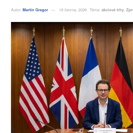
Autor:
Martin Gregor
19 června, 2026
Téma:
akciové trhy
,
Zpr