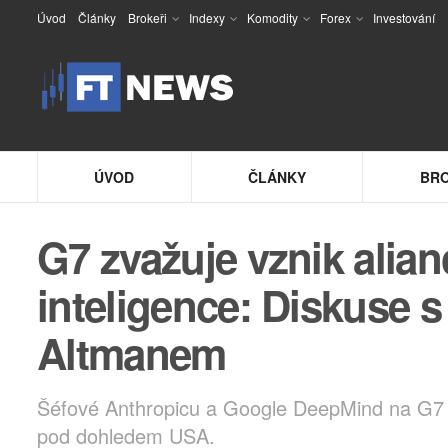
Úvod
Články
Brokeři
Indexy
Komodity
Forex
Investování
ÚVOD
ČLÁNKY
BRO
G7 zvažuje vznik alian
inteligence: Diskuse
Altmanem
Šéfové Anthropicu a Google DeepMind na G7 vy
pod dohledem USA.