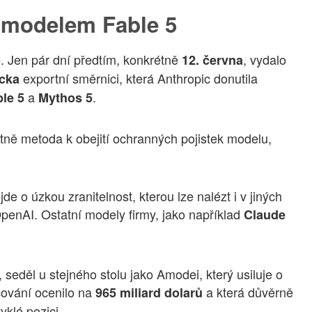
d modelem Fable 5
ě. Jen pár dní předtím, konkrétně
, vydalo
12. června
exportní směrnici, která Anthropic donutila
cka
a
.
le 5
Mythos 5
ně metoda k obejití ochranných pojistek modelu,
jde o úzkou zranitelnost, kterou lze nalézt i v jiných
enAI. Ostatní modely firmy, jako například
Claude
, seděl u stejného stolu jako Amodei, který usiluje o
cování ocenilo na
a která důvěrně
965 miliard dolarů
yklé pozici.