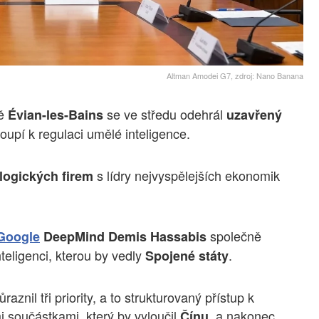
Altman Amodei G7, zdroj: Nano Banana
tě
se ve středu odehrál
Évian-les-Bains
uzavřený
stoupí k regulaci umělé inteligence.
s lídry nejvyspělejších ekonomik
logických firem
společně
Google
DeepMind Demis Hassabis
teligenci, kterou by vedly
.
Spojené státy
il tři priority, a to strukturovaný přístup k
 součástkami, který by vyloučil
, a nakonec
Čínu