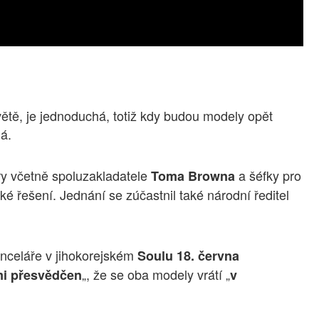
světě, je jednoduchá, totiž kdy budou modely opět
á.
ry včetně spoluzakladatele
a šéfky pro
Toma Browna
ké řešení. Jednání se zúčastnil také národní ředitel
anceláře v jihokorejském
Soulu 18. června
„, že se oba modely vrátí „
mi přesvědčen
v