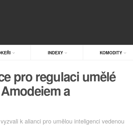
KEŘI
INDEXY
KOMODITY
ce pro regulaci umělé
 s Amodeiem a
zvali k alianci pro umělou inteligenci vedenou