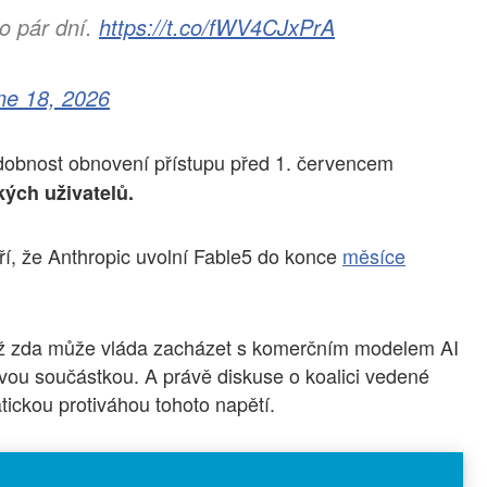
o pár dní.
https://t.co/fWV4CJxPrA
ne 18, 2026
dobnost obnovení přístupu před 1. červencem
kých uživatelů.
ří, že Anthropic uvolní Fable5 do konce
měsíce
totiž zda může vláda zacházet s komerčním modelem AI
ovou součástkou. A právě diskuse o koalici vedené
ickou protiváhou tohoto napětí.