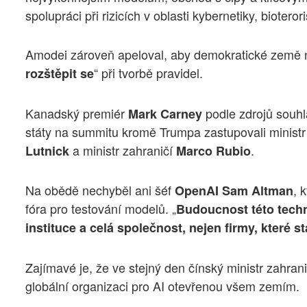
spolupráci při rizicích v oblasti kybernetiky, biotero
Amodei zároveň apeloval, aby demokratické země n
“ při tvorbě pravidel.
rozštěpit se
Kanadský premiér
podle zdrojů souhl
Mark Carney
státy na summitu kromě Trumpa zastupovali ministr
a ministr zahraničí
.
Lutnick
Marco Rubio
Na obědě nechyběl ani šéf
, 
OpenAI Sam Altman
fóra pro testování modelů. „
Budoucnost této techn
instituce a celá společnost, nejen firmy, které 
Zajímavé je, že ve stejný den čínský ministr zahran
globální organizaci pro AI otevřenou všem zemím.