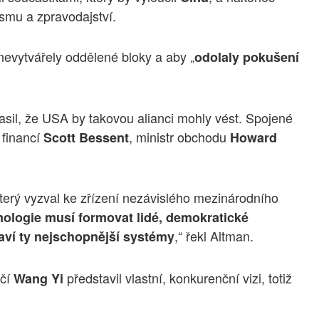
rismu a zpravodajství.
evytvářely oddělené bloky a aby „
odolaly pokušení
asil, že USA by takovou alianci mohly vést. Spojené
 financí
, ministr obchodu
Scott Bessent
Howard
který vyzval ke zřízení nezávislého mezinárodního
ologie musí formovat lidé, demokratické
,“ řekl Altman.
staví ty nejschopnější systémy
ičí
představil vlastní, konkurenční vizi, totiž
Wang Yi