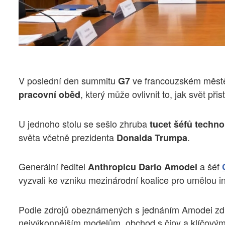
V poslední den summitu
ve francouzském měs
G7
, který může ovlivnit to, jak svět při
pracovní oběd
U jednoho stolu se sešlo zhruba
tucet
šéfů
techno
světa včetně prezidenta
.
Donalda Trumpa
Generální ředitel
a šéf
Anthropicu Dario Amodei
vyzvali ke vzniku mezinárodní koalice pro umělou in
Podle zdrojů obeznámených s jednáním Amodei zdůrazn
nejvýkonnějším modelům, obchod s čipy a klíčovými