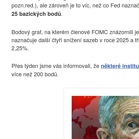
pozn.red.), ale zároveň je to víc, než co Fed nazna
.
25 bazických bodů
Bodový graf, na kterém členové FOMC znázornili je
naznačuje další čtyři snížení sazeb v roce 2025 a t
2,25%.
Přes týden jsme vás informovali, že
některé instit
více než 200 bodů.