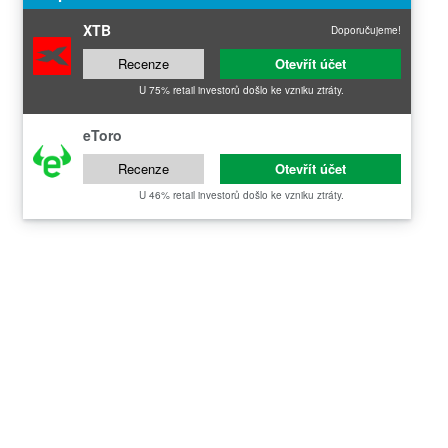
XTB
Doporučujeme!
Recenze
Otevřít účet
U 75% retail investorů došlo ke vzniku ztráty.
eToro
Recenze
Otevřít účet
U 46% retail investorů došlo ke vzniku ztráty.