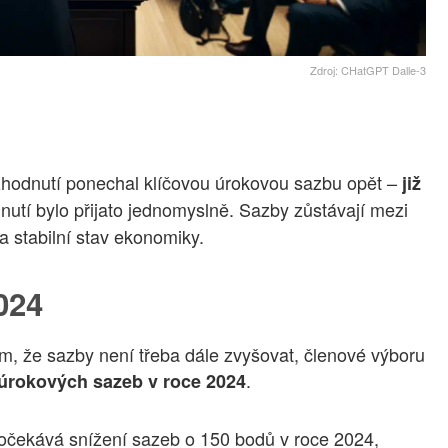
Zdroj: CHatGPT Dalle-3
zhodnutí ponechal klíčovou úrokovou sazbu opět –
již
dnutí bylo přijato jednomyslně. Sazby zůstávají mezi
 a stabilní stav ekonomiky.
024
m, že sazby není třeba dále zvyšovat, členové výboru
.
í úrokových sazeb v roce 2024
h očekává snížení sazeb o 150 bodů v roce 2024,