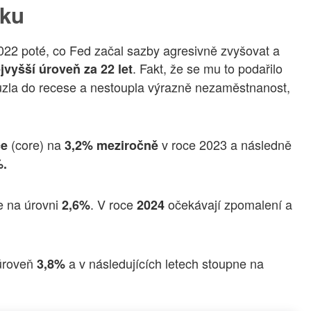
iku
2022 poté, co Fed začal sazby agresivně zvyšovat a
. Fakt, že se mu to podařilo
jvyšší úroveň za 22 let
uzla do recese a nestoupla výrazně nezaměstnanost,
(core) na
v roce 2023 a následně
ce
3,2% meziročně
.
e na úrovni
. V roce
očekávají zpomalení a
2,6%
2024
 úroveň
a v následujících letech stoupne na
3,8%