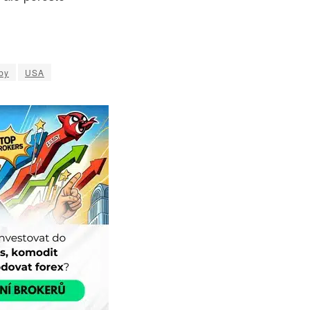
by
USA