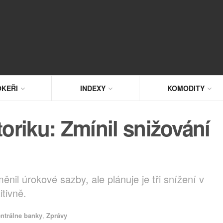
KEŘI
INDEXY
KOMODITY
riku: Zmínil snižování
il úrokové sazby, ale plánuje je tři snížení v
tivně.
entrálne banky
,
Zprávy