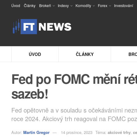
Úvod
Články
Brokeři
Indexy
Komodity
Forex
Investování
ÚVOD
ČLÁNKY
BRO
Fed po FOMC mění réto
sazeb!
Fed opětovně a v souladu s očekáváními nezměn
roce 2024. Akciový trh reagoval na FOMC pozi
Autor:
Martin Gregor
14 prosince, 2023
Téma:
akciové trhy
,
c