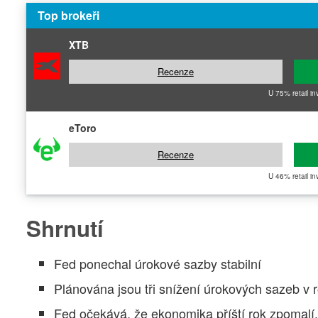
Top brokeři
XTB
Recenze
U 75% retail in
eToro
Recenze
U 46% retail in
Shrnutí
Fed ponechal úrokové sazby stabilní
Plánována jsou tři snížení úrokových sazeb v 
Fed očekává, že ekonomika příští rok zpomalí,