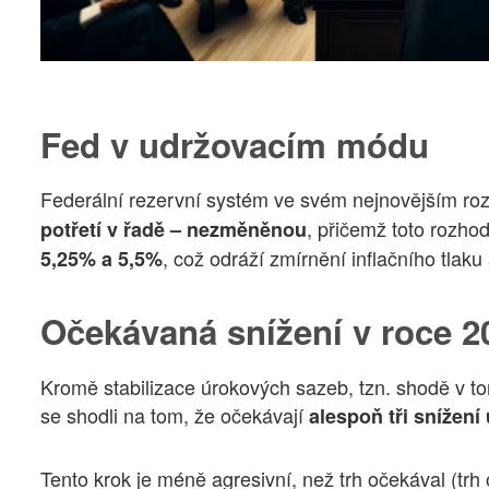
Fed v udržovacím módu
Federální rezervní systém ve svém nejnovějším ro
, přičemž toto rozho
potřetí v řadě – nezměněnou
, což odráží zmírnění inflačního tlaku
5,25% a 5,5%
Očekávaná snížení v roce 2
Kromě stabilizace úrokových sazeb, tzn. shodě v to
se shodli na tom, že očekávají
alespoň tři snížen
Tento krok je méně agresivní, než trh očekával (tr