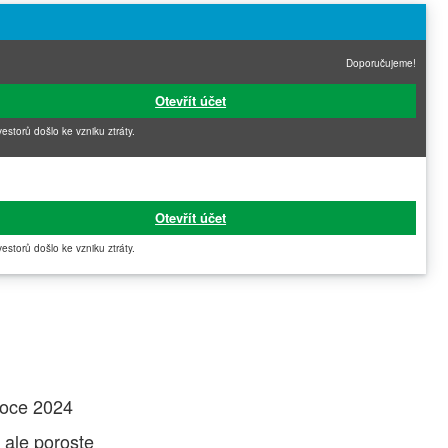
Doporučujeme!
Otevřít účet
vestorů došlo ke vzniku ztráty.
Otevřít účet
vestorů došlo ke vzniku ztráty.
roce 2024
 ale poroste