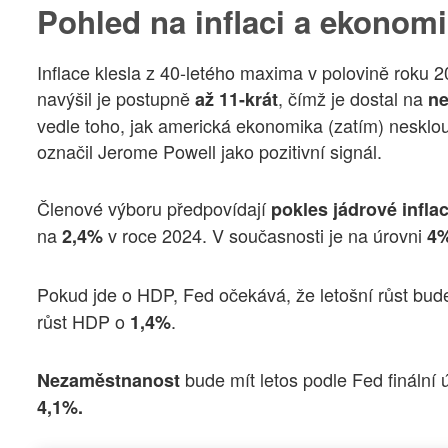
Pohled na inflaci a ekonom
Inflace klesla z 40-letého maxima v polovině roku 
navýšil je postupně
, čímž je dostal na
až 11-krát
ne
vedle toho, jak americká ekonomika (zatím) nesklo
označil Jerome Powell jako pozitivní signál.
Členové výboru předpovídají
pokles jádrové infla
na
v roce 2024. V současnosti je na úrovni
2,4%
4%
Pokud jde o HDP, Fed očekává, že letošní růst bud
růst HDP o
.
1,4%
bude mít letos podle Fed finální
Nezaměstnanost
4,1%.