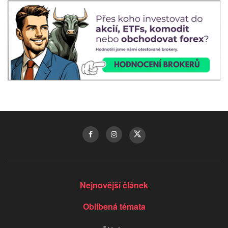
Nejnovější článek
Oblíbená témata