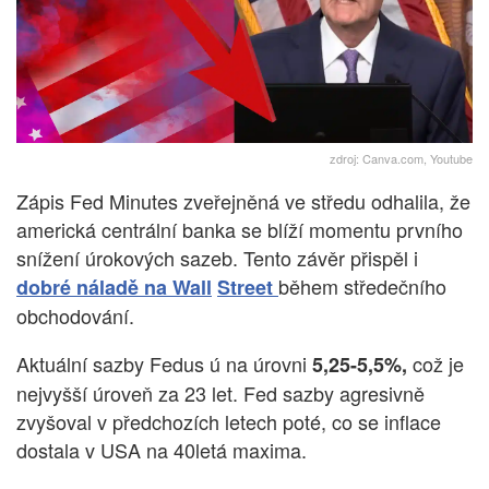
zdroj: Canva.com, Youtube
Zápis Fed Minutes zveřejněná ve středu odhalila, že
americká centrální banka se blíží momentu prvního
snížení úrokových sazeb. Tento závěr přispěl i
během středečního
dobré náladě na
Wall
Street
obchodování.
Aktuální sazby Fedus ú na úrovni
což je
5,25-5,5%,
nejvyšší úroveň za 23 let. Fed sazby agresivně
zvyšoval v předchozích letech poté, co se inflace
dostala v USA na 40letá maxima.