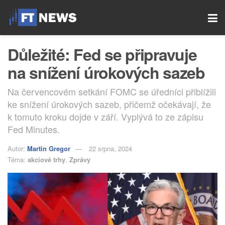
Důležité: Fed se připravuje
na snížení úrokových sazeb
Na červencovém setkání FOMC se úředníci přiblížili
ke snížení úrokových sazeb, přičemž očekávají, že
k tomuto kroku dojde v září. Vyplývá to ze zápisu
Fed Minutes.
Autor:
Martin Gregor
22 srpna, 2024
Téma:
akciové trhy
,
Zprávy