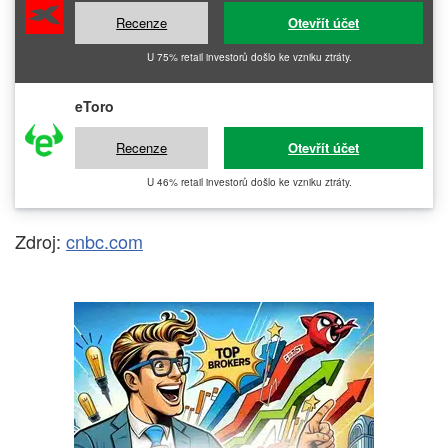
Recenze
Otevřít účet
U 75% retail investorů došlo ke vzniku ztráty.
eToro
Recenze
Otevřít účet
U 46% retail investorů došlo ke vzniku ztráty.
Zdroj:
cnbc.com