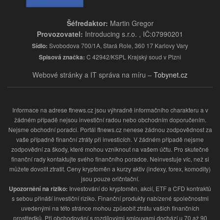
Šéfredaktor:
Martin Gregor
Provozovatel:
Introducing s.r.o. , IČ:07990201
Sídlo:
Svobodova 700/1A, Stará Role, 360 17 Karlovy Vary
Spisová značka:
C 42942/KSPL Krajský soud v Plzni
Webové stránky a IT správa na míru –
Tobynet.cz
Informace na adrese ftnews.cz jsou výhradně informačního charakteru a v
žádném případě nejsou investiční radou nebo obchodním doporučením.
Nejsme obchodní poradci. Portál ftnews.cz nenese žádnou zodpovědnost za
vaše případně finanční ztráty při investicích. V žádném případě nejsme
zodpovědní za škody, které mohou vzniknout na vašem účtu. Pro skutečné
finanční rady kontaktujte svého finančního poradce. Neinvestuje víc, než si
můžete dovolit ztratit. Ceny kryptoměn a kurzy aktiv (indexy, forex, komodity)
jsou pouze oričntační.
Upozornění na riziko:
Investování do kryptoměn, akcií, ETF a CFD kontraktů
s sebou přináší investiční riziko. Finanční produkty nabízené společnostmi
uvedenými na této stránce mohou způsobit ztrátu vašich finančních
prostředků. Při obchodování s rozdílovými smlouvami dochází u 70 až 90