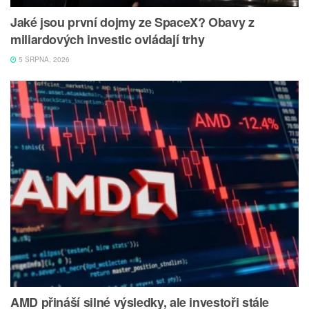
Jaké jsou první dojmy ze SpaceX? Obavy z
miliardových investic ovládají trhy
5 SRPNA, 2026
AMD přináší silné výsledky, ale investoři stále