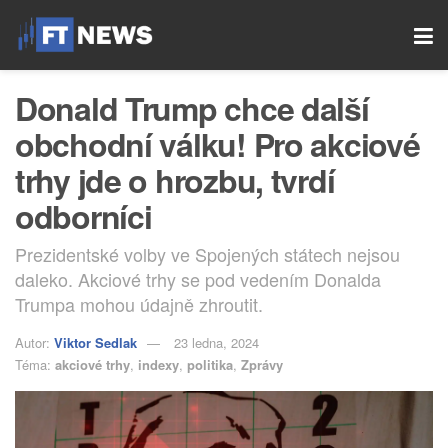
Donald Trump chce další
obchodní válku! Pro akciové
trhy jde o hrozbu, tvrdí
odborníci
Prezidentské volby ve Spojených státech nejsou
daleko. Akciové trhy se pod vedením Donalda
Trumpa mohou údajně zhroutit.
Autor:
Viktor Sedlak
23 ledna, 2024
Téma:
akciové trhy
,
indexy
,
politika
,
Zprávy