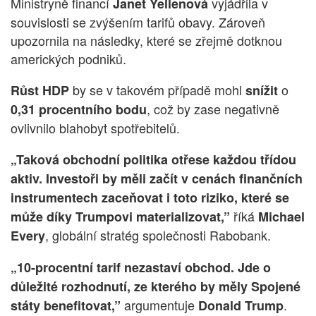
Ministryně financí
vyjádřila v
Janet Yellenová
souvislosti se zvýšením tarifů obavy. Zároveň
upozornila na následky, které se zřejmě dotknou
amerických podniků.
by se v takovém případě mohl
o
Růst HDP
snížit
, což by zase negativně
0,31 procentního bodu
ovlivnilo blahobyt spotřebitelů.
„Taková obchodní politika otřese každou třídou
aktiv. Investoři by měli začít v cenách finančních
instrumentech zaceňovat i toto riziko, které se
říká
může díky Trumpovi materializovat,”
Michael
, globální stratég společnosti Rabobank.
Every
„10-procentní tarif nezastaví obchod. Jde o
důležité rozhodnutí, ze kterého by měly Spojené
argumentuje
.
státy benefitovat,”
Donald Trump