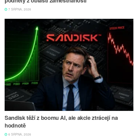
podněty z oblasti zaměstnanosti
7 SRPNA, 2026
Sandisk těží z boomu AI, ale akcie ztrácejí na
hodnotě
6 SRPNA, 2026