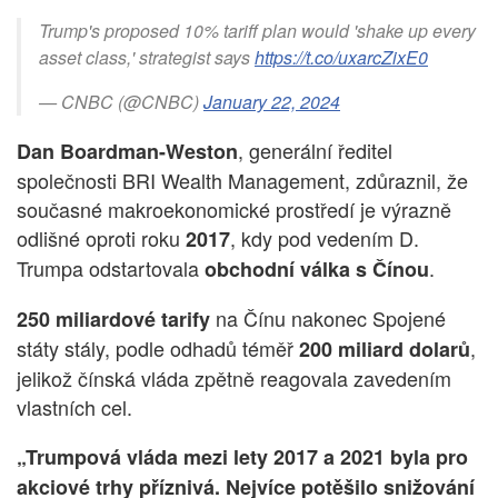
Trump's proposed 10% tariff plan would 'shake up every
asset class,' strategist says
https://t.co/uxarcZixE0
— CNBC (@CNBC)
January 22, 2024
, generální ředitel
Dan Boardman-Weston
společnosti BRI Wealth Management, zdůraznil, že
současné makroekonomické prostředí je výrazně
odlišné oproti roku
, kdy pod vedením D.
2017
Trumpa odstartovala
.
obchodní válka s Čínou
na Čínu nakonec Spojené
250 miliardové tarify
státy stály, podle odhadů téměř
,
200 miliard dolarů
jelikož čínská vláda zpětně reagovala zavedením
vlastních cel.
„Trumpová vláda mezi lety 2017 a 2021 byla pro
akciové trhy příznivá. Nejvíce potěšilo snižování