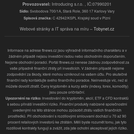
Provozovatel:
Introducing s.r.o. , IČ:07990201
Sídlo:
Svobodova 700/1A, Stará Role, 360 17 Karlovy Vary
Spisová značka:
C 42942/KSPL Krajský soud v Plzni
Webové stránky a IT správa na míru –
Tobynet.cz
Informace na adrese ftnews.cz jsou výhradně informačního charakteru a v
žádném případě nejsou investiční radou nebo obchodním doporučením.
Nejsme obchodní poradci. Portál ftnews.cz nenese žádnou zodpovědnost za
vaše případně finanční ztráty při investicích. V žádném případě nejsme
zodpovědní za škody, které mohou vzniknout na vašem účtu. Pro skutečné
finanční rady kontaktujte svého finančního poradce. Neinvestuje víc, než si
můžete dovolit ztratit. Ceny kryptoměn a kurzy aktiv (indexy, forex, komodity)
jsou pouze oričntační.
Upozornění na riziko:
Investování do kryptoměn, akcií, ETF a CFD kontraktů
s sebou přináší investiční riziko. Finanční produkty nabízené společnostmi
uvedenými na této stránce mohou způsobit ztrátu vašich finančních
prostředků. Při obchodování s rozdílovými smlouvami dochází u 70 až 90
procent retailových investorů ke ztrátám. Měli byste rozumět tomu, jak tyto
rozdílové kontrakty fungují a zvážit, zda jste ochotni akceptovat jejich riziko.