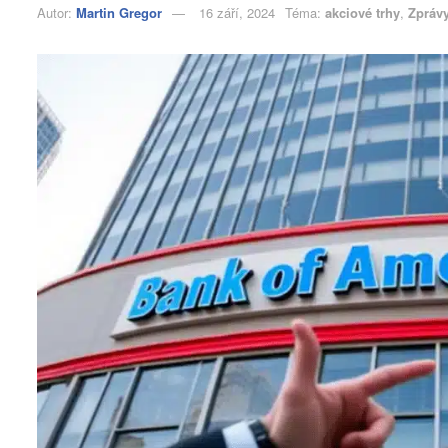
Autor:
Martin Gregor
16 září, 2024
Téma:
akciové trhy
,
Zpráv