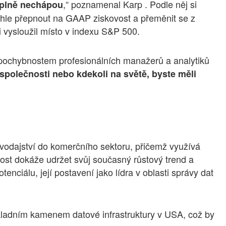
,“ poznamenal Karp . Podle něj si
 úplně nechápou
rychle přepnout na GAAP ziskovost a přeměnit se z
i vysloužil místo v indexu S&P 500.
ry pochybnostem profesionálních manažerů a analytiků
e společnosti nebo kdekoli na světě, byste měli
ravodajství do komerčního sektoru, přičemž využívá
nost dokáže udržet svůj současný růstový trend a
tenciálu, její postavení jako lídra v oblasti správy dat
ákladním kamenem datové infrastruktury v USA, což by