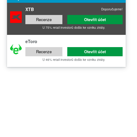
XTB
Doporučujeme!
Recenze
Otevřít účet
U 75% retail investorů došlo ke vzniku ztráty.
eToro
Recenze
Otevřít účet
U 46% retail investorů došlo ke vzniku ztráty.