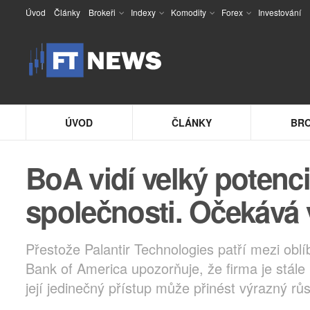
Úvod
Články
Brokeři
Indexy
Komodity
Forex
Investování
ÚVOD
ČLÁNKY
BRO
BoA vidí velký potenciá
společnosti. Očekává 
Přestože Palantir Technologies patří mezi oblí
Bank of America upozorňuje, že firma je stále
její jedinečný přístup může přinést výrazný růs