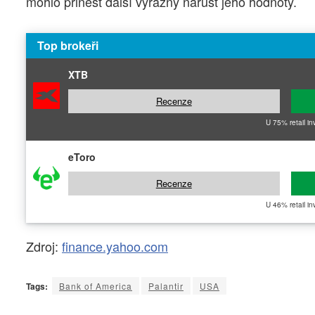
mohlo přinést další výrazný nárůst jeho hodnoty.
Top brokeři
XTB
Recenze
U 75% retail in
eToro
Recenze
U 46% retail in
Zdroj:
finance.yahoo.com
Tags:
Bank of America
Palantir
USA