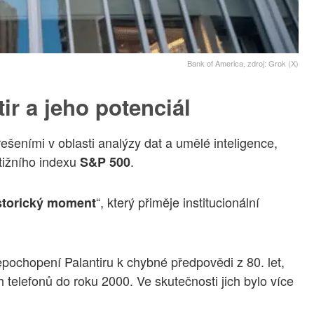
Bank of America, zdroj: Grok (X)
r a jeho potenciál
ešeními v oblasti analýzy dat a umělé inteligence,
tižního indexu
.
S&P 500
“, který přiměje institucionální
storický moment
nepochopení Palantiru k chybné předpovědi z 80. let,
h telefonů do roku 2000. Ve skutečnosti jich bylo více