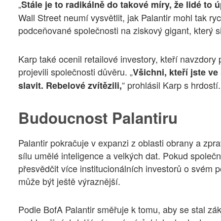
„
Stále je to radikálně do takové míry, že lidé to
Wall Street neumí vysvětlit, jak Palantir mohl tak 
podceňované společnosti na ziskový gigant, který s
Karp také ocenil retailové investory, kteří navzdo
projevili společnosti důvěru. „
Všichni, kteří jste v
“ prohlásil Karp s hrdostí.
slavit. Rebelové zvítězili,
Budoucnost Palantiru
Palantir pokračuje v expanzi z oblasti obrany a zp
sílu umělé inteligence a velkých dat. Pokud společ
přesvědčit více institucionálních investorů o svém po
může být ještě výraznější.
Podle BofA Palantir směřuje k tomu, aby se stal z