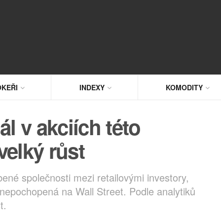
KEŘI
INDEXY
KOMODITY
l v akciích této
velký růst
bené společnosti mezi retailovými investory,
 nepochopená na Wall Street. Podle analytiků
t.