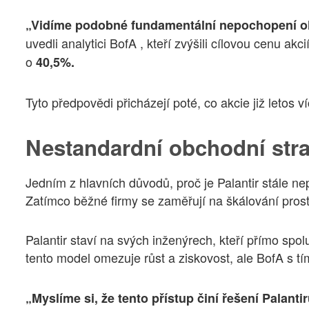
„Vidíme podobné fundamentální nepochopení ohl
uvedli analytici BofA , kteří zvýšili cílovou cenu akci
o
40,5%.
Tyto předpovědi přicházejí poté, co akcie již letos 
Nestandardní obchodní strat
Jedním z hlavních důvodů, proč je Palantir stále ne
Zatímco běžné firmy se zaměřují na škálování pros
Palantir staví na svých inženýrech, kteří přímo spo
tento model omezuje růst a ziskovost, ale BofA s tí
„Myslíme si, že tento přístup činí řešení Palant