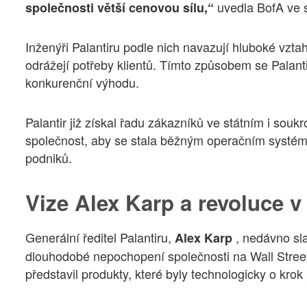
uvedla BofA ve 
společnosti větší cenovou sílu,“
Inženýři Palantiru podle nich navazují hluboké vztah
odrážejí potřeby klientů. Tímto způsobem se Palanti
konkurenční výhodu.
Palantir již získal řadu zákazníků ve státním i souk
společnost, aby se stala běžným operačním systém
podniků.
Vize Alex Karp a revoluce v
Generální ředitel Palantiru,
, nedávno sl
Alex Karp
dlouhodobé nepochopení společnosti na Wall Street .
představil produkty, které byly technologicky o krok