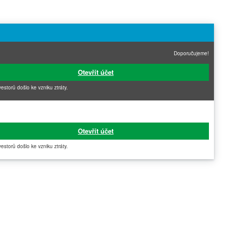
Doporučujeme!
Otevřít účet
vestorů došlo ke vzniku ztráty.
Otevřít účet
vestorů došlo ke vzniku ztráty.