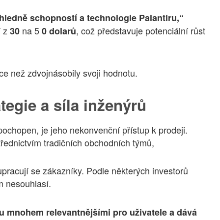
edně schopností a technologie Palantiru,“
í z
na 5
, což představuje potenciální růst
30
0 dolarů
více než zdvojnásobily svoji hodnotu.
egie a síla inženýrů
pochopen, je jeho nekonvenční přístup k prodeji.
třednictvím tradičních obchodních týmů,
lupracují se zákazníky. Podle některých investorů
m nesouhlasí.
iru mnohem relevantnějšími pro uživatele a dává