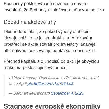
Současný pokles výnosů naznačuje důvěru
investorů, že Fed brzy uvolní svou měnovou politiku.
Dopad na akciové trhy
Dlouhodobě platí, že pokud výnosy dluhopisů
klesají, snižuje se jejich atraktivita. V takovém
prostředí se akcie stávají pro investory lákavější
alternativou, což zvyšuje poptávku a cenu akcií.
Přechod kapitálu z dluhopisů do akcií je obvyklou
reakcí na pokles jejich výnosnosti.
10-Year Treasury Yield falls to 4.17%, its lowest level
since April
pic.twitter.com/xko7q6rLk2
— Barchart (@Barchart)
September 4, 2025
Stagnace evropské ekonomiky