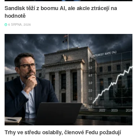
Sandisk těží z boomu AI, ale akcie ztrácejí na
hodnotě
6 SRPNA, 2026
Trhy ve středu oslabily, členové Fedu požadují