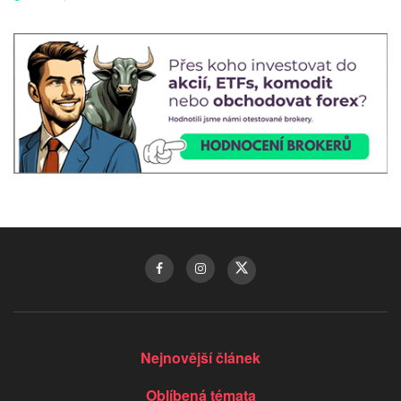
Nejnovější článek
Oblíbená témata