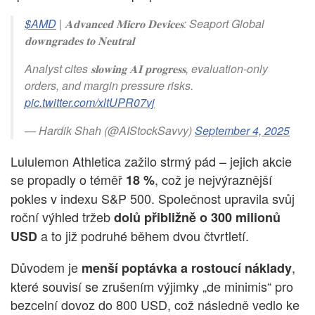
$AMD
| 𝐀𝐝𝐯𝐚𝐧𝐜𝐞𝐝 𝐌𝐢𝐜𝐫𝐨 𝐃𝐞𝐯𝐢𝐜𝐞𝐬: Seaport Global
𝐝𝐨𝐰𝐧𝐠𝐫𝐚𝐝𝐞𝐬 𝐭𝐨 𝐍𝐞𝐮𝐭𝐫𝐚𝐥
Analyst cites 𝐬𝐥𝐨𝐰𝐢𝐧𝐠 𝐀𝐈 𝐩𝐫𝐨𝐠𝐫𝐞𝐬𝐬, evaluation-only
orders, and margin pressure risks.
pic.twitter.com/xltUPR07vj
— Hardik Shah (@AIStockSavvy)
September 4, 2025
Lululemon Athletica zažilo strmý pád – jejich akcie
se propadly o téměř
, což je nejvýraznější
18 %
pokles v indexu S&P 500. Společnost upravila svůj
roční výhled tržeb
dolů přibližně o 300 milionů
a to již podruhé během dvou čtvrtletí.
USD
Důvodem je
,
menší poptávka a rostoucí náklady
které souvisí se zrušením výjimky „de minimis“ pro
bezcelní dovoz do 800 USD, což následně vedlo ke