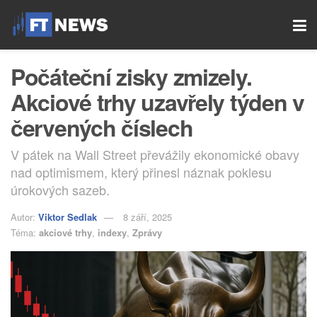
Počáteční zisky zmizely.
Akciové trhy uzavřely týden v
červených číslech
V pátek na Wall Street převážily ekonomické obavy
nad optimismem, který přinesl náznak poklesu
úrokových sazeb.
Autor:
Viktor Sedlak
8 září, 2025
Téma:
akciové trhy
,
indexy
,
Zprávy