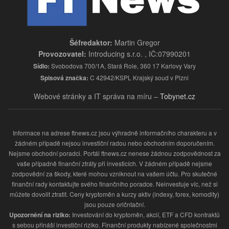
Šéfredaktor:
Martin Gregor
Provozovatel:
Introducing s.r.o. , IČ:07990201
Sídlo:
Svobodova 700/1A, Stará Role, 360 17 Karlovy Vary
Spisová značka:
C 42942/KSPL Krajský soud v Plzni
Webové stránky a IT správa na míru –
Tobynet.cz
Informace na adrese ftnews.cz jsou výhradně informačního charakteru a v
žádném případě nejsou investiční radou nebo obchodním doporučením.
Nejsme obchodní poradci. Portál ftnews.cz nenese žádnou zodpovědnost za
vaše případně finanční ztráty při investicích. V žádném případě nejsme
zodpovědní za škody, které mohou vzniknout na vašem účtu. Pro skutečné
finanční rady kontaktujte svého finančního poradce. Neinvestuje víc, než si
můžete dovolit ztratit. Ceny kryptoměn a kurzy aktiv (indexy, forex, komodity)
jsou pouze oričntační.
Upozornění na riziko:
Investování do kryptoměn, akcií, ETF a CFD kontraktů
s sebou přináší investiční riziko. Finanční produkty nabízené společnostmi