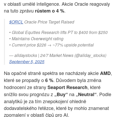
v oblasti umělé inteligence. Akcie Oracle reagovaly
na tuto zprávu
.
růstem o 4 %
$ORCL
Oracle Price Target Raised
• Global Equities Research lifts PT to $400 from $250
• Maintains Overweight rating
• Current price $226 → ~77% upside potential
— alldaystocks | 24/7 Market News (@allday_stocks)
September 5, 2025
Na opačné straně spektra se nacházely akcie
,
AMD
které se propadly o
. Důvodem byla změna
6 %
hodnocení ze strany
, které
Seaport Research
snížilo svou prognózu z
na
. Podle
„Buy“
„Neutral“
analytiků je za tím znepokojení ohledně
dodavatelského řetězce, které by mohlo znamenat
zpomalení v oblasti čipů pro AI.