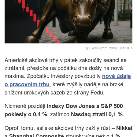
Býk Wall Street, zdroj: ChatGPT
Americké akciové trhy v pátek zakončily seanci se
ztrátami, přestože na počátku dne došly na nová
maxima. Zpočátku investory povzbudily
nové údaje
, které zvýšily naděje na brzké
o pracovním trhu
snížení úrokových sazeb ze strany Fedu.
Nicméně později
indexy Dow Jones a S&P 500
, zatímco
.
poklesly o 0,4 %
Nasdaq ztratil 0,1 %
Oproti tomu, asijské akciové trhy zažily růst –
Nikkei
a
stouply více než o
,
Shanghai Composite
1 %