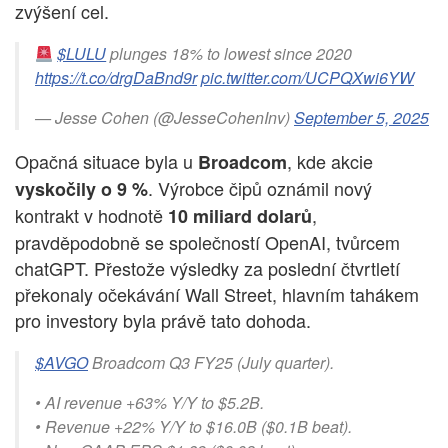
zvýšení cel.
$LULU
plunges 18% to lowest since 2020
https://t.co/drgDaBnd9r
pic.twitter.com/UCPQXwi6YW
— Jesse Cohen (@JesseCohenInv)
September 5, 2025
Opačná situace byla u
, kde akcie
Broadcom
. Výrobce čipů oznámil nový
vyskočily o 9 %
kontrakt v hodnotě
,
10 miliard dolarů
pravděpodobně se společností OpenAI, tvůrcem
chatGPT. Přestože výsledky za poslední čtvrtletí
překonaly očekávání Wall Street, hlavním tahákem
pro investory byla právě tato dohoda.
$AVGO
Broadcom Q3 FY25 (July quarter).
• AI revenue +63% Y/Y to $5.2B.
• Revenue +22% Y/Y to $16.0B ($0.1B beat).