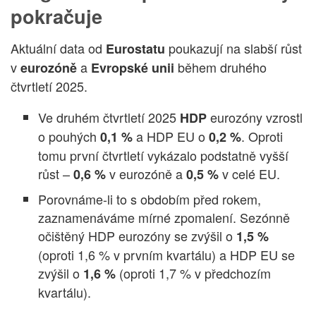
pokračuje
Aktuální data od
poukazují na slabší růst
Eurostatu
v
a
během druhého
eurozóně
Evropské unii
čtvrtletí 2025.
Ve druhém čtvrtletí 2025
eurozóny vzrostl
HDP
o pouhých
a HDP EU o
. Oproti
0,1 %
0,2 %
tomu první čtvrtletí vykázalo podstatně vyšší
růst –
v eurozóně a
v celé EU.
0,6 %
0,5 %
Porovnáme-li to s obdobím před rokem,
zaznamenáváme mírné zpomalení. Sezónně
očištěný HDP eurozóny se zvýšil o
1,5 %
(oproti 1,6 % v prvním kvartálu) a HDP EU se
zvýšil o
(oproti 1,7 % v předchozím
1,6 %
kvartálu).