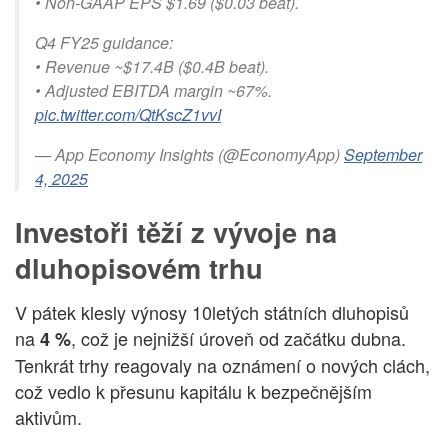
• Non-GAAP EPS $1.69 ($0.03 beat).
Q4 FY25 guidance:
• Revenue ~$17.4B ($0.4B beat).
• Adjusted EBITDA margin ~67%.
pic.twitter.com/QtKscZ1vvI
— App Economy Insights (@EconomyApp)
September
4, 2025
Investoři těží z vývoje na
dluhopisovém trhu
V pátek klesly výnosy 10letých státních dluhopisů
na
, což je nejnižší úroveň od začátku dubna.
4 %
Tenkrát trhy reagovaly na oznámení o nových clách,
což vedlo k přesunu kapitálu k bezpečnějším
aktivům.