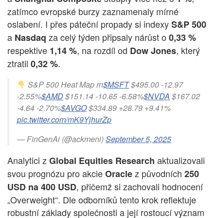
zatímco evropské burzy zaznamenaly mírné
oslabení. I přes páteční propady si indexy
S&P 500
a
za celý týden připsaly nárůst o
Nasdaq
0,33 %
respektive
, na rozdíl od
, který
1,14 %
Dow Jones
ztratil
.
0,32 %
S&P 500 Heat Map rn
$MSFT
$495.00 -12.97
-2.55%
$AMD
$151.14 -10.65 -6.58%
$NVDA
$167.02
-4.64 -2.70%
$AVGO
$334.89 +28.79 +9.41%
pic.twitter.com/mK9YjhurZp
— FinGenAi (@ackmeni)
September 5, 2025
Analytici z
aktualizovali
Global Equities Research
svou prognózu pro akcie
z původních
Oracle
250
, přičemž si zachovali hodnocení
USD na 400 USD
„Overweight“. Dle odborníků tento krok reflektuje
robustní základy společnosti a její rostoucí význam