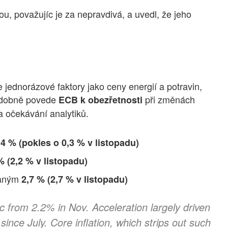
ou, považujíc je za nepravdivá, a uvedl, že jeho
e jednorázové faktory jako ceny energií a potravin,
podobně povede
při změnách
ECB k obezřetnosti
la očekávání analytiků.
,4 %
(pokles o 0,3 % v listopadu)
%
(2,2 % v listopadu)
vaným
2,7 %
(2,7 % v listopadu)
 from 2.2% in Nov. Acceleration largely driven
since July. Core inflation, which strips out such