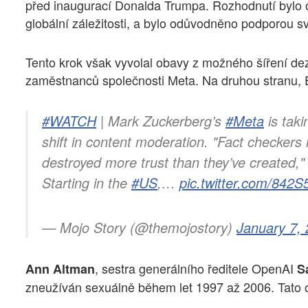
před inaugurací Donalda Trumpa. Rozhodnutí byl
globální záležitosti, a bylo odůvodněno podporou s
Tento krok však vyvolal obavy z možného šíření dez
zaměstnanců společnosti Meta. Na druhou stranu, E
#WATCH
| Mark Zuckerberg’s
#Meta
is taki
shift in content moderation. "Fact checkers 
destroyed more trust than they’ve created,
Starting in the
#US
,…
pic.twitter.com/842
— Mojo Story (@themojostory)
January 7,
, sestra generálního ředitele OpenAI
Ann Altman
S
zneužíván sexuálně během let 1997 až 2006. Tato o