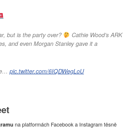
r, but is the party over?
Cathie Wood’s ARK
res, and even Morgan Stanley gave it a
are…
pic.twitter.com/6IQDWegLoU
eet
na platformách Facebook a Instagram těsně
gramu