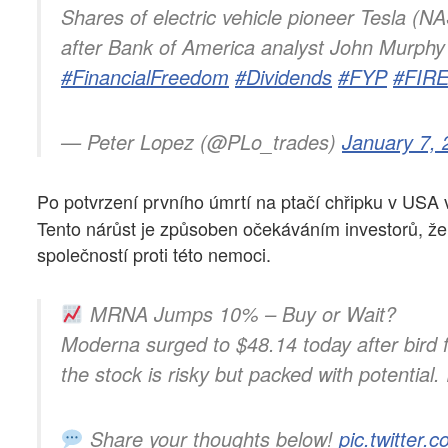
Shares of electric vehicle pioneer Tesla (
after Bank of America analyst John Murphy
#FinancialFreedom
#Dividends
#FYP
#FIR
— Peter Lopez (@PLo_trades)
January 7, 
Po potvrzení prvního úmrtí na ptačí chřipku v USA 
Tento nárůst je způsoben očekáváním investorů, že
společností proti této nemoci.
MRNA Jumps 10% – Buy or Wait?
Moderna surged to $48.14 today after bird fl
the stock is risky but packed with potential.
Share your thoughts below!
pic.twitter