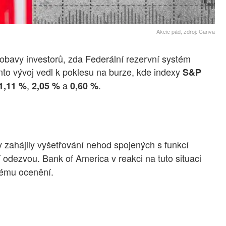
Akcie pád, zdroj: Canva
obavy investorů, zda Federální rezervní systém
to vývoj vedl k poklesu na burze, kde indexy
S&P
,
a
.
1,11 %
2,05 %
0,60 %
y zahájily vyšetřování nehod spojených s funkcí
ní odezvou. Bank of America v reakci na tuto situaci
okému ocenění.