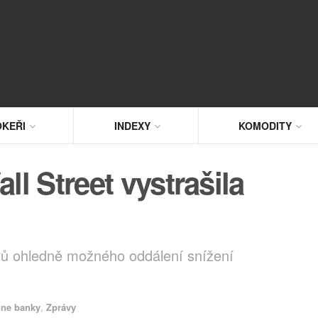
KEŘI
INDEXY
KOMODITY
ll Street vystrašila
orů ohledně možného oddálení snížení
lne banky
,
Zprávy