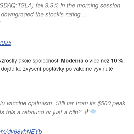
NASDAQ:TSLA) fell 3.3% in the morning session
 downgraded the stock's rating…
E
2025
vzrostly akcie společnosti
o více než
.
Moderna
10 %
 dojde ke zvýšení poptávky po vakcíně vyvinuté
u vaccine optimism. Still far from its $500 peak,
 Is this a rebound or just a blip?
.com/dv68vhNEYb