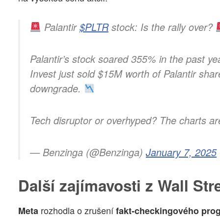
Palantir
$PLTR
stock: Is the rally over?
Palantir’s stock soared 355% in the past yea
Invest just sold $15M worth of Palantir sha
downgrade.
Tech disruptor or overhyped? The charts 
— Benzinga (@Benzinga)
January 7, 2025
Další zajímavosti z Wall Str
rozhodla o zrušení
Meta
fakt-checkingového pro