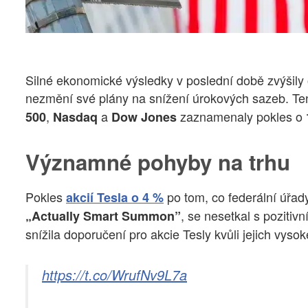
Silné ekonomické výsledky v poslední době zvýšily 
nezmění své plány na snížení úrokových sazeb. Ten
,
a
zaznamenaly pokles o
500
Nasdaq
Dow Jones
Významné pohyby na trhu
Pokles
po tom, co federální úřad
akcií Tesla o 4 %
, se nesetkal s pozitiv
„Actually Smart Summon”
snížila doporučení pro akcie Tesly kvůli jejich vys
https://t.co/WrufNv9L7a