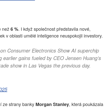
e než
. I když společnost představila nové,
6 %
k v oblasti umělé inteligence neuspokojil investory.
gh on Consumer Electronics Show AI superchip
g earlier gains fueled by CEO Jensen Huang’s
trade show in Las Vegas the previous day.
2025
í ze strany banky
, která poukázala
Morgan Stanley