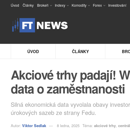
Úvod
Články
Brokeři
Indexy
Komodity
Forex
Investování
ÚVOD
ČLÁNKY
BRO
Akciové trhy padají! Wa
data o zaměstnanosti
Silná ekonomická data vyvolala obavy invest
úrokových sazeb ze strany Fedu.
Autor:
Viktor Sedlak
8 ledna, 2025
Téma:
akciové trhy
,
centrá