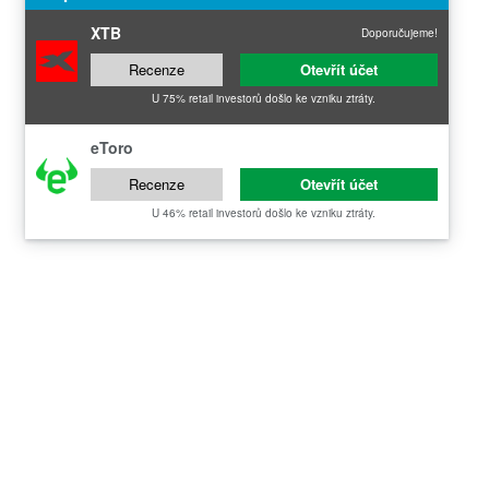
XTB
Doporučujeme!
Recenze
Otevřít účet
U 75% retail investorů došlo ke vzniku ztráty.
eToro
Recenze
Otevřít účet
U 46% retail investorů došlo ke vzniku ztráty.