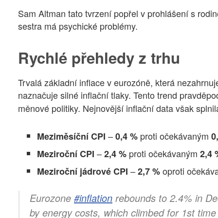
Sam Altman tato tvrzení popřel v prohlášení s rodin
sestra má psychické problémy.
Rychlé přehledy z trhu
Trvalá základní inflace v eurozóně, která nezahrnuj
naznačuje silné inflační tlaky. Tento trend pravdě
měnové politiky. Nejnovější inflační data však splni
–
proti očekávaným
Meziměsíční CPI
0,4 %
0
–
proti očekávaným
Meziroční CPI
2,4 %
2,4 
–
oproti očeká
Meziroční jádrové CPI
2,7 %
Eurozone
#inflation
rebounds to 2.4% in Dec
by energy costs, which climbed for 1st time 