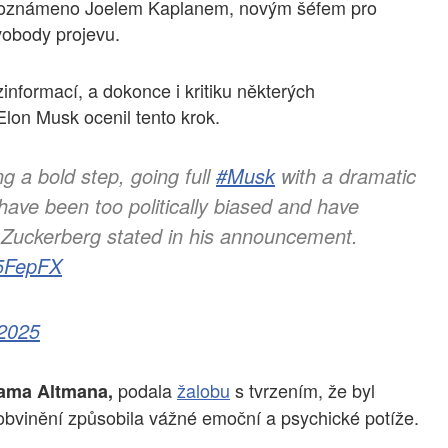
o oznámeno Joelem Kaplanem, novým šéfem pro
vobody projevu.
informací, a dokonce i kritiku některých
lon Musk ocenil tento krok.
ng a bold step, going full
#Musk
with a dramatic
have been too politically biased and have
" Zuckerberg stated in his announcement.
S5FepFX
 2025
podala
žalobu
s tvrzením, že byl
ama Altmana,
bvinění způsobila vážné emoční a psychické potíže.