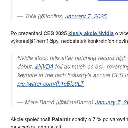
— ToNi (@toniinz)
January 7, 2025
Po prezentaci
o víc
CES 2025
klesly akcie Nvidia
výkonnější herní čipy, nedostatek konkrétních novine
Nvidia stock falls after notching record hi
debut.
$NVDA
fell as much as 5%, reversin
keynote at the tech industry’s annual CES 
pic.twitter.com/fh1cBlq9LT
— Máté Barzó (@MateBarzo)
January 7, 
Akcie společnosti
spadly o
po varován
Palantir
7 %
na vysokou cenu akcií.