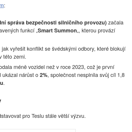
ům
:
začala
í správa bezpečnosti silničního provozu)
vených funkcí „
„, kterou provází
Smart Summon
jak vyřešit konflikt se švédskými odbory, které blokují
v této zemi.
odala méně vozidel než v roce 2023, což je první
ál ukázal nárůst o
, společnost nesplnila svůj cíl 1,8
2%
.
nu
y
dstavovat pro Teslu stále větší výzvu.