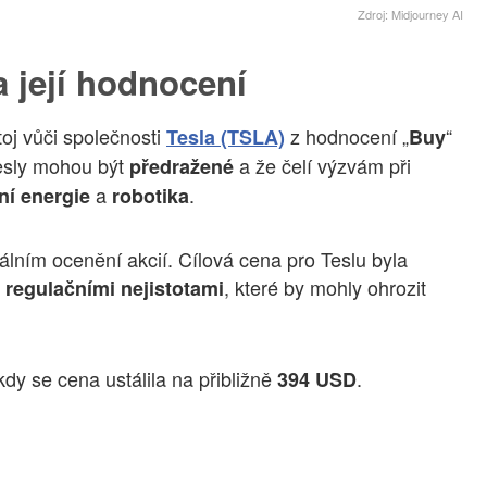
Zdroj: Midjourney AI
 její hodnocení
oj vůči společnosti
z hodnocení „
“
Tesla (TSLA)
Buy
Tesly mohou být
a že čelí výzvám při
předražené
a
.
ní energie
robotika
uálním ocenění akcií. Cílová cena pro Teslu byla
d
, které by mohly ohrozit
regulačními nejistotami
 kdy se cena ustálila na přibližně
.
394 USD