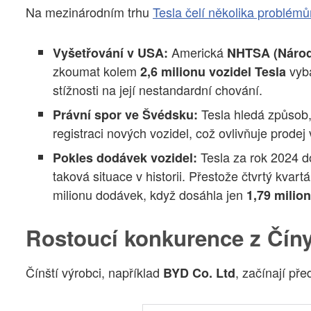
Na mezinárodním trhu
Tesla čelí několika problém
Americká
Vyšetřování v USA:
NHTSA (Národn
zkoumat kolem
vyba
2,6 milionu vozidel Tesla
stížnosti na její nestandardní chování.
Tesla hledá způsob, 
Právní spor ve Švédsku:
registraci nových vozidel, což ovlivňuje prodej 
Tesla za rok 2024 d
Pokles dodávek vozidel:
taková situace v historii. Přestože čtvrtý kvart
milionu dodávek, když dosáhla jen
1,79 milio
Rostoucí konkurence z Čín
Čínští výrobci, například
, začínají pře
BYD Co. Ltd