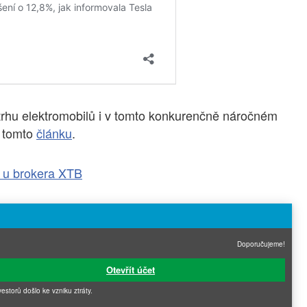
a trhu elektromobilů i v tomto konkurenčně náročném
v tomto
článku
.
 u brokera XTB
Doporučujeme!
Otevřít účet
vestorů došlo ke vzniku ztráty.