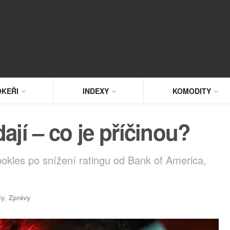
KEŘI
INDEXY
KOMODITY
ají – co je příčinou?
okles po snížení ratingu od Bank of America,
ly
,
Zprávy