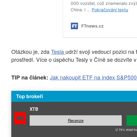
Otázkou je, zda
Tesla
udrží svoji vedoucí pozici n
prostředí. Více o úspěchu Tesly v Číně se dozvíte 
Jak nakoupit ETF na index S&P500
TIP na článek:
Top brokeři
XTB
Recenze
U 75% retail in