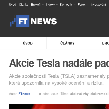
Úvod
Články
Brokeři
Indexy
Komodity
Forex
Investování
ÚVOD
ČLÁNKY
BRO
Akcie Tesla nadále pad
Akcie společnosti Tesla (TSLA) zaznamenaly p
která upozornila na vysoké ocenění a rizika.
Autor:
FTnews
8 ledna, 2025
Téma:
akciové trhy
,
elektromobi