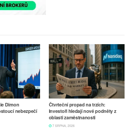
mie Dimon
Čtvrteční propad na trzích:
ostoucí nebezpečí
Investoři hledají nové podněty z
oblasti zaměstnanosti
7 SRPNA, 2026