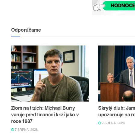
Odporúčame
Zlom na trzích: Michael Burry
Skrytý dluh: Ja
varuje před finanční krizí jako v
upozorňuje na r
roce 1987
7 SRPNA, 2026
7 SRPNA, 2026