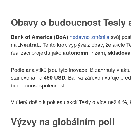
Obavy o budoucnost Tesly a
nedávno změnila
svůj post
Bank of America (BoA)
na „
„. Tento krok vyplývá z obav, že akcie 
Neutral
realizaci projektů jako
autonomní řízení, skladová
Podle analytiků jsou tyto inovace již zahrnuty v akt
stanovena na
. Banka zároveň varuje pře
490 USD
budoucnost společnosti.
V úterý došlo k poklesu akcií Tesly o více než
,
4 %
Výzvy na globálním poli