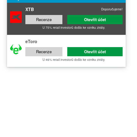
XTB
Doporučujeme!
Recenze
Otevřít účet
U 75% retail investorů došlo ke vzniku ztráty.
eToro
Recenze
Otevřít účet
U 46% retail investorů došlo ke vzniku ztráty.