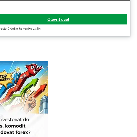
Otevřít účet
vestorů došlo ke vzniku ztráty.