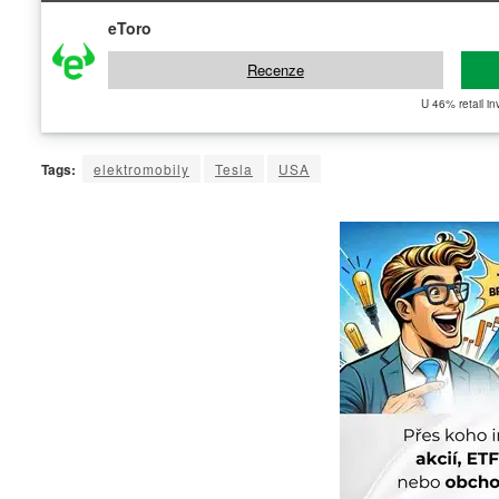
eToro
Recenze
U 46% retail in
Tags:
elektromobily
Tesla
USA