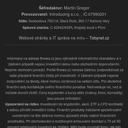
Šéfredaktor:
Martin Gregor
Provozovatel:
Introducing s.r.o. , IČ:07990201
Sídlo:
Svobodova 700/1A, Stará Role, 360 17 Karlovy Vary
Spisová značka:
C 42942/KSPL Krajský soud v Plzni
Webové stránky a IT správa na míru –
Tobynet.cz
Informace na adrese ftnews.cz jsou výhradně informačního charakteru a v
žádném případě nejsou investiční radou nebo obchodním doporučením.
Nejsme obchodní poradci. Portál ftnews.cz nenese žádnou zodpovědnost za
vaše případně finanční ztráty při investicích. V žádném případě nejsme
zodpovědní za škody, které mohou vzniknout na vašem účtu. Pro skutečné
finanční rady kontaktujte svého finančního poradce. Neinvestuje víc, než si
můžete dovolit ztratit. Ceny kryptoměn a kurzy aktiv (indexy, forex, komodity)
jsou pouze oričntační.
Upozornění na riziko:
Investování do kryptoměn, akcií, ETF a CFD kontraktů
s sebou přináší investiční riziko. Finanční produkty nabízené společnostmi
uvedenými na této stránce mohou způsobit ztrátu vašich finančních
prostředků. Při obchodování s rozdílovými smlouvami dochází u 70 až 90
procent retailových investorů ke ztrátám. Měli byste rozumět tomu, jak tyto