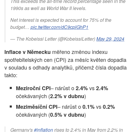
This exceeds the all-time record percentage seen in the
1990s as well as World War II levels.
Net interest is expected to account for 75% of the
budget…
pic.twitter.com/dC9cplGhP1
— The Kobeissi Letter (@KobeissiLetter)
May 29, 2024
měřeno změnou indexu
Inflace v Německu
spotřebitelských cen (CPI) za měsíc květen dopadla
v souladu s odhady analytiků, přičemž čísla dopadla
takto:
– nárůst o
vs
Meziroční CPI
2.4%
2.4%
očekávaných (
)
2.2% v dubnu
– nárůst o
vs
Meziměsíční CPI
0.1%
0.2%
očekávaných (
)
0.5% v dubnu
Germany's
#inflation
rises to 2.4% in May from 2.2% in