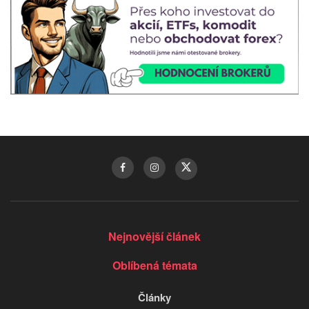
Nejnovější článek
Oblíbená témata
Články