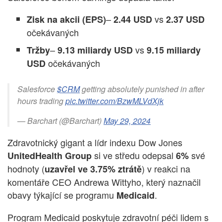
–
vs
Zisk na akcii (EPS)
2.44 USD
2.37 USD
očekávaných
–
vs
Tržby
9.13 miliardy USD
9.15 miliardy
očekávaných
USD
Salesforce
$CRM
getting absolutely punished in after
hours trading
pic.twitter.com/BzwMLVdXjk
— Barchart (@Barchart)
May 29, 2024
Zdravotnický gigant a lídr indexu Dow Jones
si ve středu odepsal
své
UnitedHealth Group
6%
hodnoty (
) v reakci na
uzavřel ve 3.75% ztrátě
komentáře CEO Andrewa Wittyho, který naznačil
obavy týkající se programu
.
Medicaid
Program Medicaid poskytuje zdravotní péči lidem s