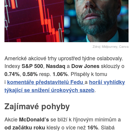
Zdroj: Midjourney, Canva
Americké akciové trhy uprostřed týdne oslabovaly.
Indexy
,
a
sklouzly o
S&P 500
Nasdaq
Dow Jones
,
resp.
. Přispěly k tomu
0.74%
0.58%
1.06%
i
a
komentáře představitelů Fedu
horší vyhlídky
.
týkající se snížení úrokových sazeb
Zajímavé pohyby
Akcie
se blíží k říjnovým minimům a
McDonald’s
klesly o více než
. Slabá
od začátku roku
16%