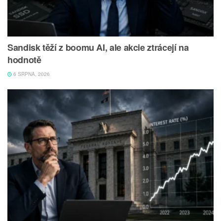
Sandisk těží z boomu AI, ale akcie ztrácejí na
hodnotě
6 SRPNA, 2026