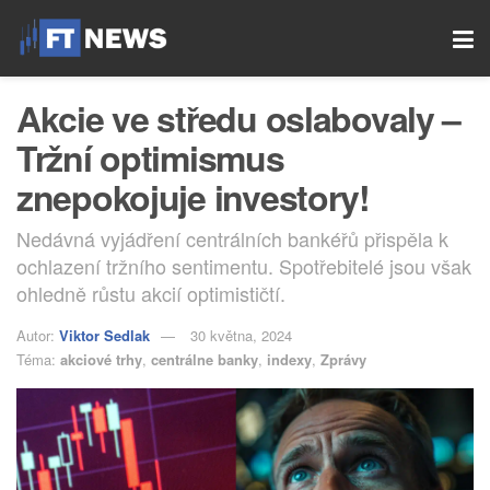
Akcie ve středu oslabovaly –
Tržní optimismus
znepokojuje investory!
Nedávná vyjádření centrálních bankéřů přispěla k
ochlazení tržního sentimentu. Spotřebitelé jsou však
ohledně růstu akcií optimističtí.
Autor:
Viktor Sedlak
30 května, 2024
Téma:
akciové trhy
,
centrálne banky
,
indexy
,
Zprávy