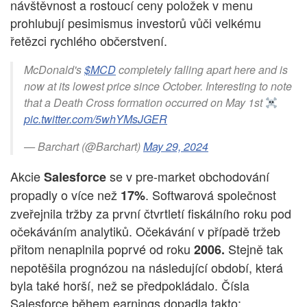
návštěvnost a rostoucí ceny položek v menu
prohlubují pesimismus investorů vůči velkému
řetězci rychlého občerstvení.
McDonald's
$MCD
completely falling apart here and is
now at its lowest price since October. Interesting to note
that a Death Cross formation occurred on May 1st
pic.twitter.com/5whYMsJGER
— Barchart (@Barchart)
May 29, 2024
Akcie
se v pre-market obchodování
Salesforce
propadly o více než
. Softwarová společnost
17%
zveřejnila tržby za první čtvrtletí fiskálního roku pod
očekáváním analytiků. Očekávání v případě tržeb
přitom nenaplnila poprvé od roku
Stejně tak
2006.
nepotěšila prognózou na následující období, která
byla také horší, než se předpokládalo. Čísla
Salesforce během earnings dopadla takto: