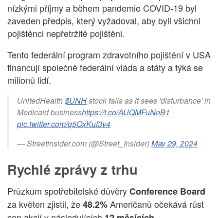
nízkými příjmy a během pandemie COVID-19 byl
zaveden předpis, který vyžadoval, aby byli všichni
pojištěnci nepřetržitě pojištěni.
Tento federální program zdravotního pojištění v USA
financují společně federální vláda a státy a týká se
milionů lidí.
UnitedHealth
$UNH
stock falls as it sees 'disturbance' in
Medicaid business
https://t.co/AUQMFuNnB1
pic.twitter.com/q5OxKuf3v4
— Streetinsider.com (@Street_Insider)
May 29, 2024
Rychlé zprávy z trhu
Průzkum spotřebitelské důvěry
Conference Board
za květen zjistil, že
Američanů očekává růst
48.2%
cen akcií v následujících
.
12 měsících