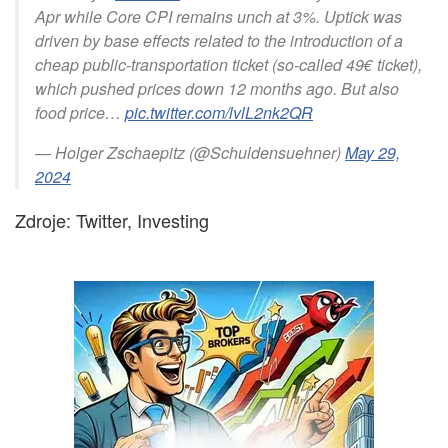
Apr while Core CPI remains unch at 3%. Uptick was
driven by base effects related to the introduction of a
cheap public-transportation ticket (so-called 49€ ticket),
which pushed prices down 12 months ago. But also
food price…
pic.twitter.com/lvlL2nk2QR
— Holger Zschaepitz (@Schuldensuehner)
May 29,
2024
Zdroje: Twitter, Investing