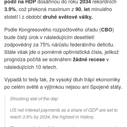
dosáhnou do roku
rekordních
podíl na HDP
2034
, což překoná maximum z
minulého
3.9%
90. let
století i z období
druhé světové války.
Podle Kongresového rozpočtového úřadu (
)
CBO
bude čistý úrok v následujícím desetiletí
zodpovědný za 75% nárůstu federálního deficitu.
Stále však jde o poměrně optimistická čísla, jelikož
prognóza počítá se scénářem
v
žádné recese
následujících 10 letech.
Vypadá to tedy tak, že vysoký dluh trápí ekonomiky
po celém světě a výjimkou nejsou ani Spojené státy.
Shocking stat of the day:
US net interest payments as a share of GDP are set to
reach 3.9% by 2034, the highest in history.