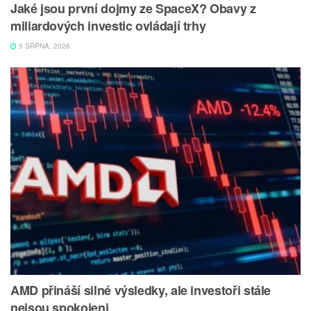
Jaké jsou první dojmy ze SpaceX? Obavy z
miliardových investic ovládají trhy
5 SRPNA, 2026
AMD přináší silné výsledky, ale investoři stále
nejsou spokojeni