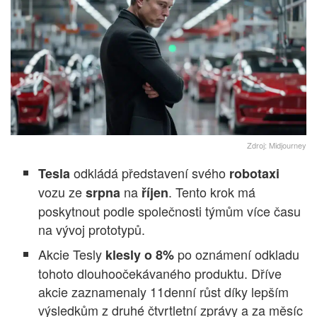
Zdroj: Midjourney
odkládá představení svého
Tesla
robotaxi
vozu ze
na
. Tento krok má
srpna
říjen
poskytnout podle společnosti týmům více času
na vývoj prototypů.
Akcie Tesly
po oznámení odkladu
klesly o 8%
tohoto dlouhoočekávaného produktu. Dříve
akcie zaznamenaly 11denní růst díky lepším
výsledkům z druhé čtvrtletní zprávy a za měsíc