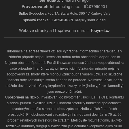
Provozovatel:
Introducing s.r.o. , IČ:07990201
Sídlo:
Svobodova 700/1A, Stará Role, 360 17 Karlovy Vary
Spisová značka:
C 42942/KSPL Krajský soud v Plzni
Webové stránky a IT správa na míru –
Tobynet.cz
Informace na adrese ftnews.cz jsou výhradně informačního charakteru a v
žádném případě nejsou investiční radou nebo obchodním doporučením.
Nejsme obchodní poradci. Portál ftnews.cz nenese žádnou zodpovědnost za
vaše případně finanční ztráty při investicích. V žádném případě nejsme
zodpovědní za škody, které mohou vzniknout na vašem účtu. Pro skutečné
finanční rady kontaktujte svého finančního poradce. Neinvestuje víc, než si
můžete dovolit ztratit. Ceny kryptoměn a kurzy aktiv (indexy, forex, komodity)
jsou pouze oričntační.
Upozornění na riziko:
Investování do kryptoměn, akcií, ETF a CFD kontraktů
s sebou přináší investiční riziko. Finanční produkty nabízené společnostmi
uvedenými na této stránce mohou způsobit ztrátu vašich finančních
prostředků. Při obchodování s rozdílovými smlouvami dochází u 70 až 90
procent retailových investorů ke ztrátám. Měli byste rozumět tomu, jak tyto
rozdílové kontrakty fungují a zvážit, zda jste ochotni akceptovat jejich riziko.