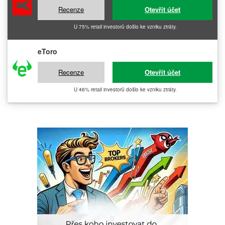
Recenze
Otevřít účet
U 75% retail investorů došlo ke vzniku ztráty.
eToro
Recenze
Otevřít účet
U 46% retail investorů došlo ke vzniku ztráty.