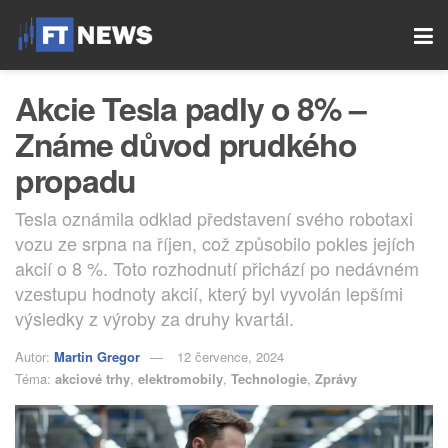
Akcie Tesla padly o 8% –
Známe důvod prudkého
propadu
Tesla oznámila odklad představení svého robotaxi
vozu ze srpna na říjen, což způsobilo pokles jejích
akcií o 8 %. Toto rozhodnutí přichází po nedávném
vzestupu hodnoty akcií, který byl vyvolán lepšími
výsledky z výroby za druhy kvartál.
Autor:
Martin Gregor
12 července, 2024
Téma:
akciové trhy
,
elektromobily
,
Technologie
,
Zprávy