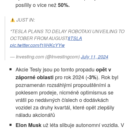
posílily o více než
50%.
JUST IN:
*TESLA PLANS TO DELAY ROBOTAXI UNVEILING TO
OCTOBER FROM AUGUST
$TSLA
pic.twitter.com/f1ljHKcYYw
— Investing.com (@Investingcom)
July 11, 2024
Akcie Tesly jsou po tomto propadu
opět v
pro rok 2024 (
). Rok byl
záporné oblasti
-3%
poznamenán rozsáhlými propouštěními a
poklesem prodeje, nicméně optimismus se
vrátil po nedávných číslech o dodávkách
vozidel za druhy kvartál, které opět zlepšily
náladu akcionářů
už léta slibuje autonomní vozidla. V
Elon Musk