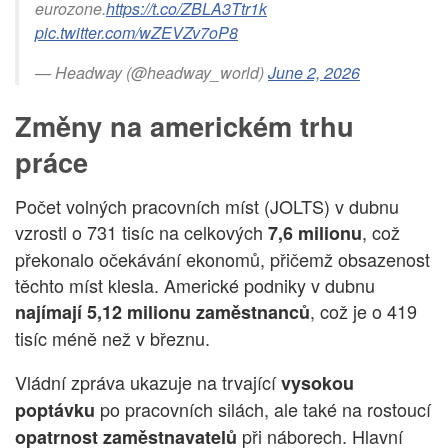
eurozone.
https://t.co/ZBLA3Ttr1k
pic.twitter.com/wZEVZv7oP8
— Headway (@headway_world)
June 2, 2026
Změny na americkém trhu
práce
Počet volných pracovních míst (JOLTS) v dubnu
vzrostl o 731 tisíc na celkových
, což
7,6 milionu
překonalo očekávání ekonomů, přičemž obsazenost
těchto míst klesla. Americké podniky v dubnu
, což je o 419
najímají 5,12 milionu zaměstnanců
tisíc méně než v březnu.
Vládní zpráva ukazuje na trvající
vysokou
po pracovních silách, ale také na rostoucí
poptávku
při náborech. Hlavní
opatrnost zaměstnavatelů