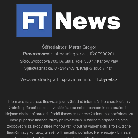
Šéfredaktor:
Martin Gregor
Provozovatel:
Introducing s.r.o. , IČ:07990201
Sídlo:
Svobodova 700/1A, Stará Role, 360 17 Karlovy Vary
Spisová značka:
C 42942/KSPL Krajský soud v Plzni
Webové stránky a IT správa na míru –
Tobynet.cz
Informace na adrese ftnews.cz jsou výhradně informačního charakteru a v
žádném případě nejsou investiční radou nebo obchodním doporučením.
Nejsme obchodní poradci. Portál ftnews.cz nenese žádnou zodpovědnost za
vaše případně finanční ztráty při investicích. V žádném případě nejsme
zodpovědní za škody, které mohou vzniknout na vašem účtu. Pro skutečné
finanční rady kontaktujte svého finančního poradce. Neinvestuje víc, než si