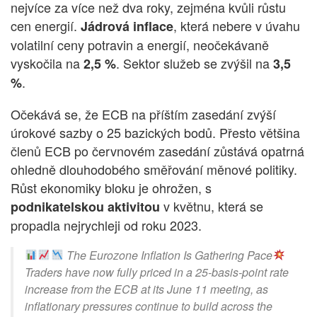
nejvíce za více než dva roky, zejména kvůli růstu
cen energií.
, která nebere v úvahu
Jádrová inflace
volatilní ceny potravin a energií, neočekávaně
vyskočila na
. Sektor služeb se zvýšil na
2,5 %
3,5
.
%
Očekává se, že ECB na příštím zasedání zvýší
úrokové sazby o 25 bazických bodů.
Přesto většina
členů ECB po červnovém zasedání zůstává opatrná
ohledně dlouhodobého směřování měnové politiky.
Růst ekonomiky bloku je ohrožen, s
v květnu, která se
podnikatelskou aktivitou
propadla nejrychleji od roku 2023.
The Eurozone Inflation Is Gathering Pace
Traders have now fully priced in a 25-basis-point rate
increase from the ECB at its June 11 meeting, as
inflationary pressures continue to build across the