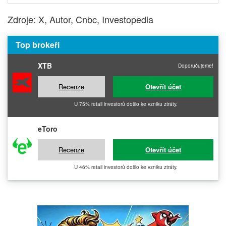
Zdroje: X, Autor, Cnbc, Investopedia
Top brokeři
XTB
Doporučujeme!
Recenze
Otevřít účet
U 75% retail investorů došlo ke vzniku ztráty.
eToro
Recenze
Otevřít účet
U 46% retail investorů došlo ke vzniku ztráty.