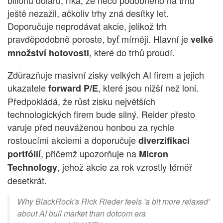
bilionu dolarů, říká, že něco podobného na trhu
ještě nezažil, ačkoliv trhy zná desítky let.
Doporučuje neprodávat akcie, jelikož trh
pravděpodobně poroste, byť mírněji. Hlavní je
velké
, které do trhů proudí.
množství hotovosti
Zdůrazňuje masivní zisky velkých AI firem a jejich
ukazatele
, které jsou nižší než loni.
forward
P/E
Předpokládá, že růst zisku největších
technologických firem bude silný. Reider přesto
varuje před neuváženou honbou za rychle
rostoucími akciemi a doporučuje
diverzifikaci
, přičemž upozorňuje na
portfólií
Micron
, jehož akcie za rok vzrostly téměř
Technology
desetkrát.
Why BlackRock's Rick Rieder feels 'a bit more relaxed'
about AI bull market than dotcom era