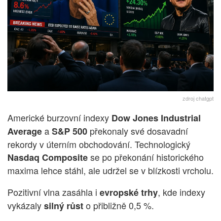
zdroj chatgpt
Americké burzovní indexy
Dow Jones Industrial
a
překonaly své dosavadní
Average
S&P 500
rekordy v úterním obchodování. Technologický
se po překonání historického
Nasdaq Composite
maxima lehce stáhl, ale udržel se v blízkosti vrcholu.
Pozitivní vlna zasáhla i
, kde indexy
evropské trhy
vykázaly
o přibližně 0,5 %.
silný růst