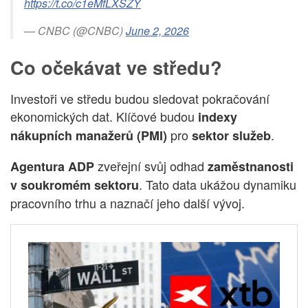
https://t.co/c1eMfLXSZY
— CNBC (@CNBC)
June 2, 2026
Co očekávat ve středu?
Investoři ve středu budou sledovat pokračování
ekonomických dat. Klíčové budou
indexy
pro
.
nákupních manažerů (PMI)
sektor služeb
zveřejní svůj odhad
Agentura ADP
zaměstnanosti
. Tato data ukážou dynamiku
v soukromém sektoru
pracovního trhu a naznačí jeho další vývoj.