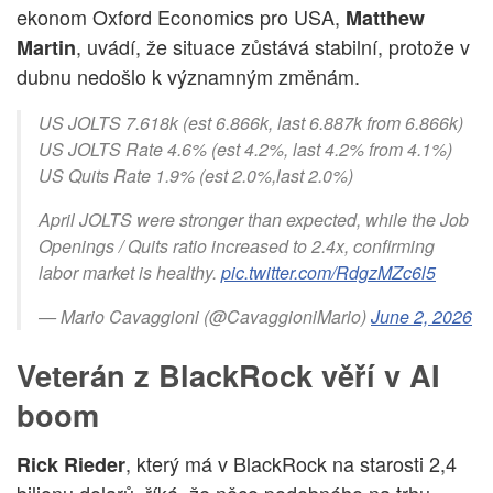
ekonom Oxford Economics pro USA,
Matthew
, uvádí, že situace zůstává stabilní, protože v
Martin
dubnu nedošlo k významným změnám.
US JOLTS 7.618k (est 6.866k, last 6.887k from 6.866k)
US JOLTS Rate 4.6% (est 4.2%, last 4.2% from 4.1%)
US Quits Rate 1.9% (est 2.0%,last 2.0%)
April JOLTS were stronger than expected, while the Job
Openings / Quits ratio increased to 2.4x, confirming
labor market is healthy.
pic.twitter.com/RdgzMZc6l5
— Mario Cavaggioni (@CavaggioniMario)
June 2, 2026
Veterán z BlackRock věří v AI
boom
, který má v BlackRock na starosti 2,4
Rick Rieder