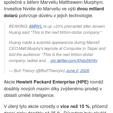
společně s šéfem Marvellu Matthewem Murphym.
Investice Nvidie do Marvellu ve výši
dvou miliard
potvrzuje důvěru v jejich technologie.
dolarů
BEAKING:
$MRVL
is up +23% premarket after Jensen
Huang said "This is the next trillion-dollar company."
Huang made a surprise appearance during Marvell
CEO Matt Murphy's keynote at Computex in Taipei and
told the audience: "This is the next trillion-dollar
company, ladies and…
pic.twitter.com/XhdxSkhtjy
— Bull Theory (@BullTheoryio)
June 2, 2026
Akcie
rovněž
Hewlett Packard Enterprise (HPE)
dosáhly nových maxim díky zvýšenému prodeji v
oblasti umělé inteligence.
V úterý tyto akcie vzrostly o
, přičemž
více než 15 %
denní zisky dosáhly až 35 %. Důvodem byly skvělé