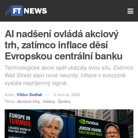
AI nadšení ovládá akciový
trh, zatímco inflace děsí
Evropskou centrální banku
Technologické akcie opět ukázaly svou sílu. Zatímco
Wall Street slaví nové rekordy, inflace v eurozóně
vyslala nepříjemný signál.
Autor:
Viktor Sedlak
3 června, 2026
Téma:
akciové trhy
,
indexy
,
Zprávy