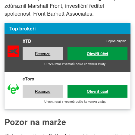
zdůraznil Marshall Front, investiční ředitel
společnosti Front Barnett Associates.
Top brokeři
XTB
Doporučujeme!
Recenze
Otevřít účet
U 75% retail investorů došlo ke vzniku ztráty.
eToro
Recenze
Otevřít účet
U 46% retail investorů došlo ke vzniku ztráty.
Pozor na marže