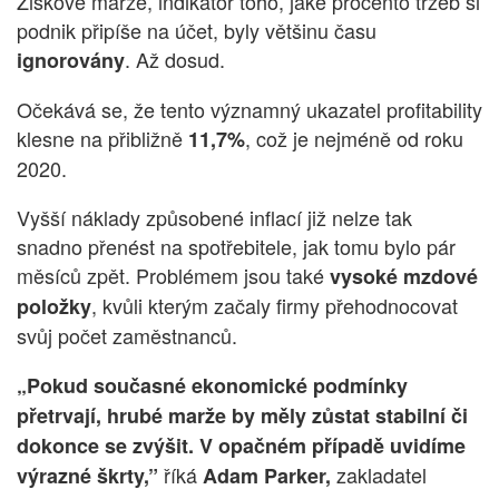
Ziskové marže, indikátor toho, jaké procento tržeb si
podnik připíše na účet, byly většinu času
. Až dosud.
ignorovány
Očekává se, že tento významný ukazatel profitability
klesne na přibližně
, což je nejméně od roku
11,7%
2020.
Vyšší náklady způsobené inflací již nelze tak
snadno přenést na spotřebitele, jak tomu bylo pár
měsíců zpět. Problémem jsou také
vysoké mzdové
, kvůli kterým začaly firmy přehodnocovat
položky
svůj počet zaměstnanců.
„Pokud současné ekonomické podmínky
přetrvají, hrubé marže by měly zůstat stabilní či
dokonce se zvýšit. V opačném případě uvidíme
říká
zakladatel
výrazné škrty,”
Adam Parker,