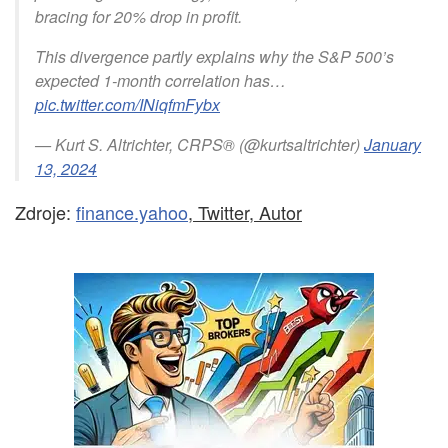
bracing for 20% drop in profit.
This divergence partly explains why the S&P 500’s
expected 1-month correlation has…
pic.twitter.com/INiqfmFybx
— Kurt S. Altrichter, CRPS® (@kurtsaltrichter)
January
13, 2024
Zdroje:
finance.yahoo
, Twitter, Autor