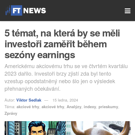
5 témat, na která by se měli
investoři zaměřit během
sezóny earnings
Americkému akciovému trhu se ve čtvrtém kvartálu
2023 dařilo. Investoři brzy zjistí zda byl tento
vzestup opodstatněný nebo šlo jen o výsledek
přehnaných očekávání.
Autor:
Viktor Sedlak
15 ledna, 2024
Téma:
akciové trhy
,
akciové trhy
,
Analýzy
,
indexy
,
prieskumy
,
Zprávy