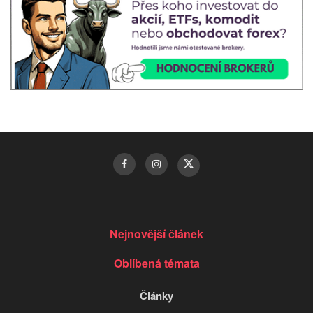
Nejnovější článek
Oblíbená témata
Články