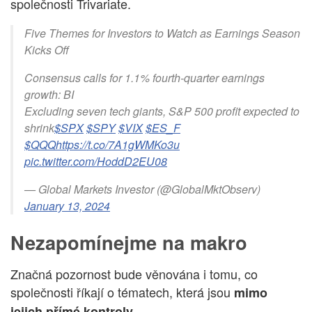
společnosti Trivariate.
Five Themes for Investors to Watch as Earnings Season
Kicks Off
Consensus calls for 1.1% fourth-quarter earnings
growth: BI
Excluding seven tech giants, S&P 500 profit expected to
shrink
$SPX
$SPY
$VIX
$ES_F
$QQQ
https://t.co/7A1gWMKo3u
pic.twitter.com/HoddD2EU08
— Global Markets Investor (@GlobalMktObserv)
January 13, 2024
Nezapomínejme na makro
Značná pozornost bude věnována i tomu, co
společnosti říkají o tématech, která jsou
mimo
.
jejich přímé kontroly