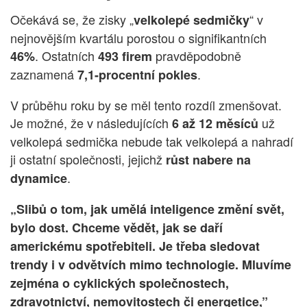
Očekává se, že zisky „
“ v
velkolepé sedmičky
nejnovějším kvartálu porostou o signifikantních
. Ostatních
pravděpodobně
46%
493 firem
zaznamená
.
7,1-procentní pokles
V průběhu roku by se měl tento rozdíl zmenšovat.
Je možné, že v následujících
už
6 až 12 měsíců
velkolepá sedmička nebude tak velkolepá a nahradí
ji ostatní společnosti, jejichž
růst nabere na
.
dynamice
„Slibů o tom, jak umělá inteligence změní svět,
bylo dost. Chceme vědět, jak se daří
americkému spotřebiteli. Je třeba sledovat
trendy i v odvětvích mimo technologie. Mluvíme
zejména o cyklických společnostech,
zdravotnictví, nemovitostech či energetice,”