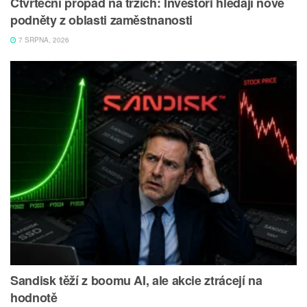
Čtvrteční propad na trzích: Investoři hledají nové
podněty z oblasti zaměstnanosti
7 SRPNA, 2026
Sandisk těží z boomu AI, ale akcie ztrácejí na
hodnotě