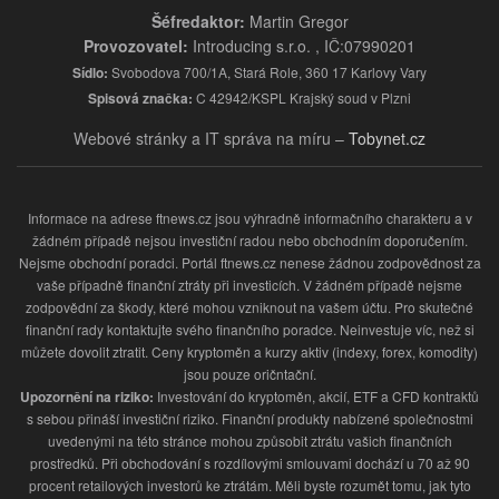
Šéfredaktor:
Martin Gregor
Provozovatel:
Introducing s.r.o. , IČ:07990201
Sídlo:
Svobodova 700/1A, Stará Role, 360 17 Karlovy Vary
Spisová značka:
C 42942/KSPL Krajský soud v Plzni
Webové stránky a IT správa na míru –
Tobynet.cz
Informace na adrese ftnews.cz jsou výhradně informačního charakteru a v
žádném případě nejsou investiční radou nebo obchodním doporučením.
Nejsme obchodní poradci. Portál ftnews.cz nenese žádnou zodpovědnost za
vaše případně finanční ztráty při investicích. V žádném případě nejsme
zodpovědní za škody, které mohou vzniknout na vašem účtu. Pro skutečné
finanční rady kontaktujte svého finančního poradce. Neinvestuje víc, než si
můžete dovolit ztratit. Ceny kryptoměn a kurzy aktiv (indexy, forex, komodity)
jsou pouze oričntační.
Upozornění na riziko:
Investování do kryptoměn, akcií, ETF a CFD kontraktů
s sebou přináší investiční riziko. Finanční produkty nabízené společnostmi
uvedenými na této stránce mohou způsobit ztrátu vašich finančních
prostředků. Při obchodování s rozdílovými smlouvami dochází u 70 až 90
procent retailových investorů ke ztrátám. Měli byste rozumět tomu, jak tyto