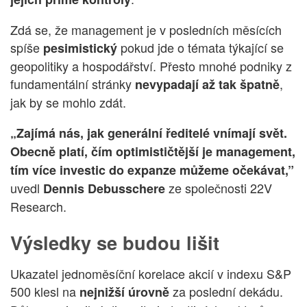
Zdá se, že management je v posledních měsících
spíše
pokud jde o témata týkající se
pesimistický
geopolitiky a hospodářství. Přesto mnohé podniky z
fundamentální stránky
,
nevypadají až tak špatně
jak by se mohlo zdát.
„Zajímá nás, jak generální ředitelé vnímají svět.
Obecně platí, čím optimističtější je management,
tím více investic do expanze můžeme očekávat,”
uvedl
ze společnosti 22V
Dennis Debusschere
Research.
Výsledky se budou lišit
Ukazatel jednoměsíční korelace akcií v indexu S&P
500 klesl na
za poslední dekádu.
nejnižší úrovně