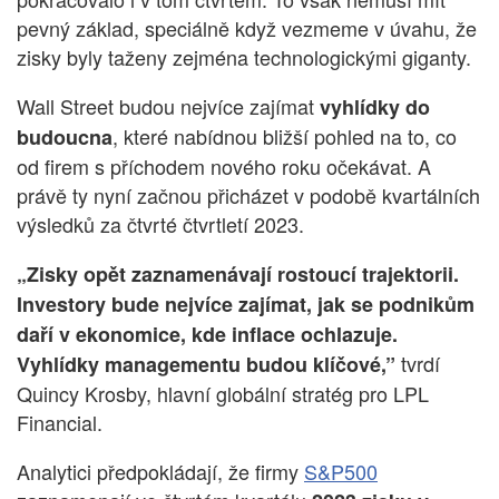
pevný základ, speciálně když vezmeme v úvahu, že
zisky byly taženy zejména technologickými giganty.
Wall Street budou nejvíce zajímat
vyhlídky do
, které nabídnou bližší pohled na to, co
budoucna
od firem s příchodem nového roku očekávat. A
právě ty nyní začnou přicházet v podobě kvartálních
výsledků za čtvrté čtvrtletí 2023.
„Zisky opět zaznamenávají rostoucí trajektorii.
Investory bude nejvíce zajímat, jak se podnikům
daří v ekonomice, kde inflace ochlazuje.
tvrdí
Vyhlídky managementu budou klíčové,”
Quincy Krosby, hlavní globální stratég pro LPL
Financial.
Analytici předpokládají, že firmy
S&P500