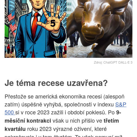
Zdroj: ChatGPT DALL-E 3
Je téma recese uzavřena?
Přestože se americká ekonomika recesi (alespoň
zatím) úspěšně vyhýbá, společnosti v indexu
S&P
500
si v roce 2023 zažili i období poklesů. Po
9-
však u nich přišlo ve
měsíční kontrakci
třetím
roku 2023 výrazné oživení, které
kvartálu
pokračovalo i v tom čtvrtém. To však nemusí mít