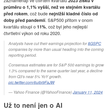
zaznamenají ve čtvrtém kvartálu
2023 zisku v
průměru o 1,1% vyšší, než ve stejném kvartálu
, což bude
před rokem
nejnižší kladné číslo od
. S&P500 přitom v onom
doby před pandemií
kvartálu stoupl o
, což byl jeho nejlepší
11%
čtvrtletní výkon od roku 2020.
Analysts have cut their earnings projection for
$GSPC
companies by more than usual heading into the coming
reporting period.
Consensus estimates are for S&P 500 earnings to grow
1.3% compared to the same quarter last year, a decline
from Q3's near 5% YoY growth.
pic.twitter.com/6uibi9FaJW
— Yahoo Finance (@YahooFinance)
January 11, 2024
Už to není jen o AI