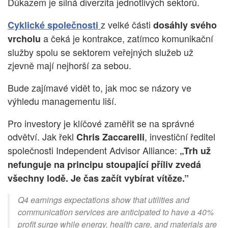
Důkazem je silná diverzita jednotlivých sektorů.
z velké části
Cyklické společnosti
dosáhly svého
a čeká je kontrakce, zatímco komunikační
vrcholu
služby spolu se sektorem veřejných služeb už
zjevně mají nejhorší za sebou.
Bude zajímavé vidět to, jak moc se názory ve
výhledu managementu liší.
Pro investory je klíčové zaměřit se na správné
odvětví. Jak řekl
, investiční ředitel
Chris Zaccarelli
společnosti Independent Advisor Alliance:
„Trh už
nefunguje na principu stoupající příliv zvedá
všechny lodě. Je čas začít vybírat vítěze.”
Q4 earnings expectations show that utilities and
communication services are anticipated to have a 40%
profit surge while energy, health care, and materials are