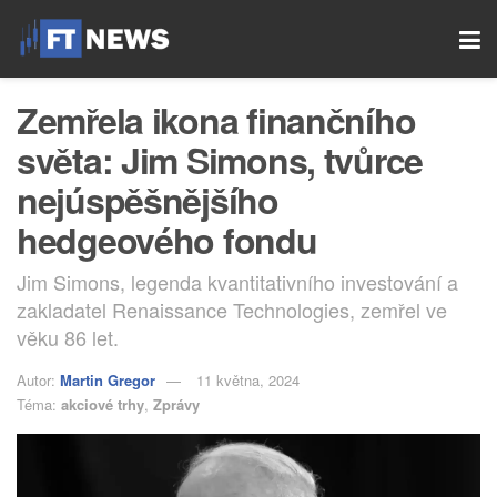
Zemřela ikona finančního
světa: Jim Simons, tvůrce
nejúspěšnějšího
hedgeového fondu
Jim Simons, legenda kvantitativního investování a
zakladatel Renaissance Technologies, zemřel ve
věku 86 let.
Autor:
Martin Gregor
11 května, 2024
Téma:
akciové trhy
,
Zprávy