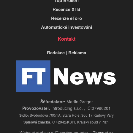
Top Brokeři
Recenze XTB
Recenze eToro
Automatické investování
Kontakt
Redakce
|
Reklama
Šéfredaktor:
Martin Gregor
Provozovatel:
Introducing s.r.o. , IČ:07990201
Sídlo:
Svobodova 700/1A, Stará Role, 360 17 Karlovy Vary
Spisová značka:
C 42942/KSPL Krajský soud v Plzni
Webové stránky a IT správa na míru –
Tobynet.cz