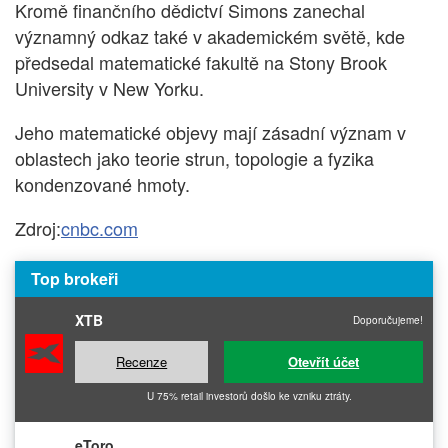
Kromě finančního dědictví Simons zanechal
významný odkaz také v akademickém světě, kde
předsedal matematické fakultě na Stony Brook
University v New Yorku.
Jeho matematické objevy mají zásadní význam v
oblastech jako teorie strun, topologie a fyzika
kondenzované hmoty.
Zdroj:
cnbc.com
Top brokeři
XTB
Doporučujeme!
Recenze
Otevřít účet
U 75% retail investorů došlo ke vzniku ztráty.
eToro