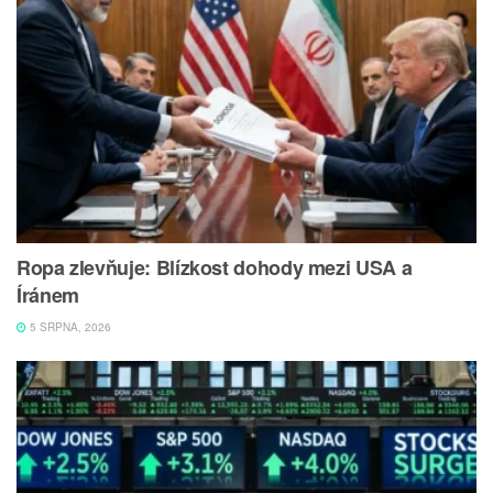
Ropa zlevňuje: Blízkost dohody mezi USA a
Íránem
5 SRPNA, 2026