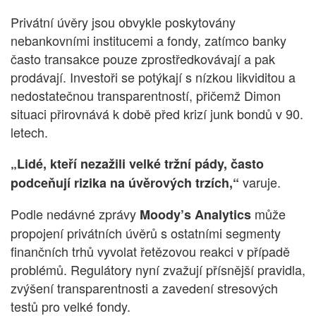
Privátní úvěry jsou obvykle poskytovány
nebankovními institucemi a fondy, zatímco banky
často transakce pouze zprostředkovávají a pak
prodávají. Investoři se potýkají s nízkou likviditou a
nedostatečnou transparentností, přičemž Dimon
situaci přirovnává k době před krizí junk bondů v 90.
letech.
„Lidé, kteří nezažili velké tržní pády, často
varuje.
podceňují rizika na úvěrových trzích,“
Podle nedávné zprávy
může
Moody’s Analytics
propojení privátních úvěrů s ostatními segmenty
finančních trhů vyvolat řetězovou reakci v případě
problémů. Regulátory nyní zvažují přísnější pravidla,
zvýšení transparentnosti a zavedení stresových
testů pro velké fondy.