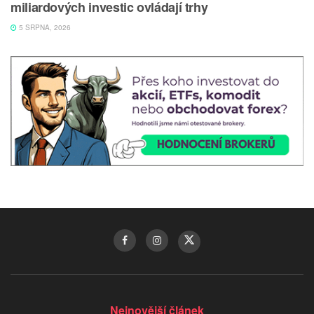
miliardových investic ovládají trhy
5 SRPNA, 2026
Nejnovější článek