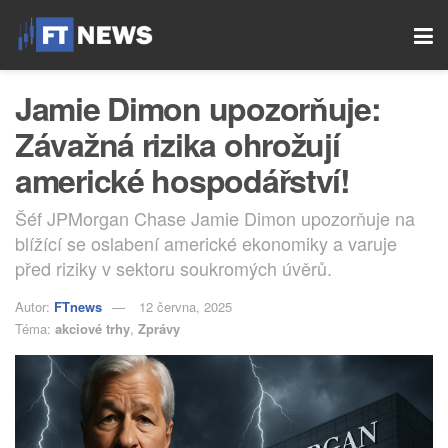
Jamie Dimon upozorňuje:
Závažná rizika ohrožují
americké hospodářství!
Šéf JPMorgan Chase Jamie Dimon upozorňuje na
blížící se oslabení americké ekonomiky a varuje
před riziky v sektoru soukromých úvěrů.
Autor:
FTnews
12 června, 2025
Téma:
akciové trhy
,
Zprávy