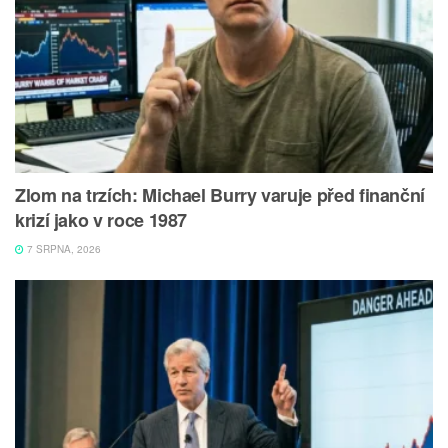
Zlom na trzích: Michael Burry varuje před finanční
krizí jako v roce 1987
7 SRPNA, 2026