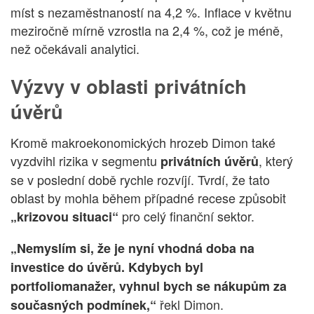
míst s nezaměstnaností na 4,2 %. Inflace v květnu
meziročně mírně vzrostla na 2,4 %, což je méně,
než očekávali analytici.
Výzvy v oblasti privátních
úvěrů
Kromě makroekonomických hrozeb Dimon také
vyzdvihl rizika v segmentu
, který
privátních úvěrů
se v poslední době rychle rozvíjí. Tvrdí, že tato
oblast by mohla během případné recese způsobit
pro celý finanční sektor.
„krizovou situaci“
„Nemyslím si, že je nyní vhodná doba na
investice do úvěrů. Kdybych byl
portfoliomanažer, vyhnul bych se nákupům za
řekl Dimon.
současných podmínek,“