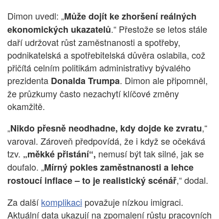
Dimon uvedl: „
Může dojít ke zhoršení reálných
.“ Přestože se letos stále
ekonomických ukazatelů
daří udržovat růst zaměstnanosti a spotřeby,
podnikatelská a spotřebitelská důvěra oslabila, což
přičítá celním politikám administrativy bývalého
prezidenta
. Dimon ale připomněl,
Donalda Trumpa
že průzkumy často nezachytí klíčové změny
okamžitě.
„
,“
Nikdo přesně neodhadne, kdy dojde ke zvratu
varoval. Zároveň předpovídá, že i když se očekává
tzv.
nemusí být tak silné, jak se
„měkké přistání“,
doufalo. „
Mírný pokles zaměstnanosti a lehce
,“ dodal.
rostoucí inflace – to je realistický scénář
Za další
komplikaci
považuje nízkou imigraci.
Aktuální data ukazují na zpomalení růstu pracovních