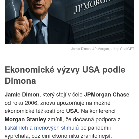
Jamie Dimon, JP Morgan, zdroj: ChatGPT
Ekonomické výzvy USA podle
Dimona
, který stojí v čele
Jamie Dimon
JPMorgan Chase
od roku 2006, znovu upozorňuje na možné
ekonomické těžkosti pro
. Na konferenci
USA
zmínil, že dočasná podpora z
Morgan Stanley
fiskálních a měnových stimulů
po pandemii
vyprchala, což činí ekonomiku zranitelnější.