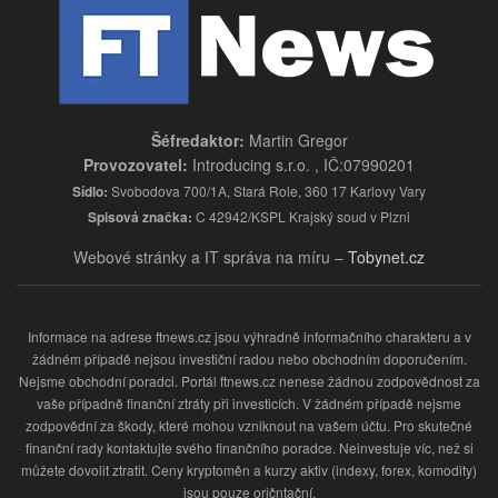
Šéfredaktor:
Martin Gregor
Provozovatel:
Introducing s.r.o. , IČ:07990201
Sídlo:
Svobodova 700/1A, Stará Role, 360 17 Karlovy Vary
Spisová značka:
C 42942/KSPL Krajský soud v Plzni
Webové stránky a IT správa na míru –
Tobynet.cz
Informace na adrese ftnews.cz jsou výhradně informačního charakteru a v
žádném případě nejsou investiční radou nebo obchodním doporučením.
Nejsme obchodní poradci. Portál ftnews.cz nenese žádnou zodpovědnost za
vaše případně finanční ztráty při investicích. V žádném případě nejsme
zodpovědní za škody, které mohou vzniknout na vašem účtu. Pro skutečné
finanční rady kontaktujte svého finančního poradce. Neinvestuje víc, než si
můžete dovolit ztratit. Ceny kryptoměn a kurzy aktiv (indexy, forex, komodity)
jsou pouze oričntační.