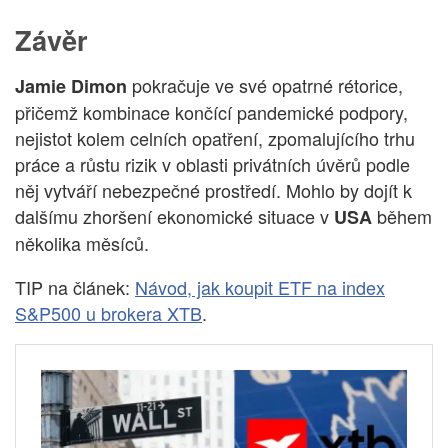
Závěr
pokračuje ve své opatrné rétorice,
Jamie Dimon
přičemž kombinace končící pandemické podpory,
nejistot kolem celních opatření, zpomalujícího trhu
práce a růstu rizik v oblasti privátních úvěrů podle
něj vytváří nebezpečné prostředí. Mohlo by dojít k
dalšímu zhoršení ekonomické situace v
během
USA
několika měsíců.
TIP na článek:
Návod, jak koupit ETF na index
S&P500 u brokera XTB
.