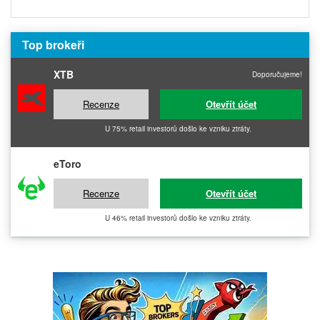
Top brokeři
XTB
Doporučujeme!
Recenze
Otevřít účet
U 75% retail investorů došlo ke vzniku ztráty.
eToro
Recenze
Otevřít účet
U 46% retail investorů došlo ke vzniku ztráty.