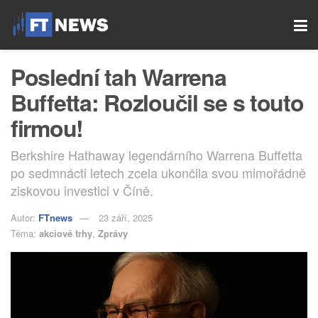
Poslední tah Warrena
Buffetta: Rozloučil se s touto
firmou!
Berkshire Hathaway legendárního Warrena Buffetta
po sedmnácti letech zcela ukončila svou mimořádně
ziskovou investici v Číně.
Autor:
FTnews
23 září, 2025
Téma:
akciové trhy
,
Zprávy