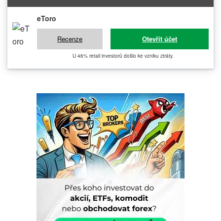
eToro
Recenze
Otevřít účet
U 46% retail investorů došlo ke vzniku ztráty.