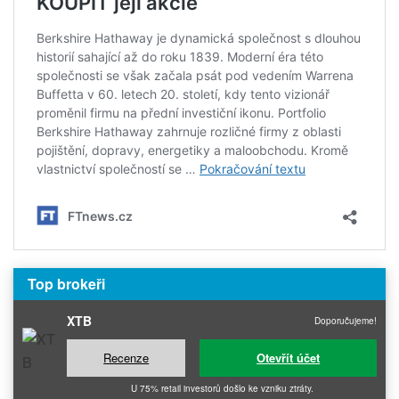
Top brokeři
XTB
Doporučujeme!
Recenze
Otevřít účet
U 75% retail investorů došlo ke vzniku ztráty.