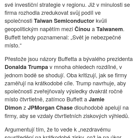
své investiční strategie v regionu. Již v minulosti se
firma rozhodla zredukovat svůj podíl ve
společnosti
kvůli
Taiwan Semiconductor
geopolitickým napětím mezi
a
.
Čínou
Taiwanem
Buffett tehdy poznamenal: „Svět je nebezpečné
místo.“
Přestože jsou názory Buffetta a bývalého prezidenta
v mnoha ohledech rozdílné, v
Donalda Trumpa
jednom bodě se shodují. Oba kritizují, jak se firmy
zaměřují na krátkodobé cíle. Trump navrhuje, aby
společnosti zveřejňovaly výsledky dvakrát ročně
místo čtvrtletně, zatímco Buffett a
Jamie
z
dlouhodobě apelují na
Dimon
JPMorgan Chase
firmy, aby se vzdaly čtvrtletních ziskových výhledů.
Argumentují tím, že to vede k „nezdravému
soustředění na krátkodobé zisky, což je na úkor