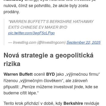
nulová, čímž se potvrdilo, že akcie byly zcela
prodány.
*WARREN BUFFETT’S BERKSHIRE HATHAWAY
EXITS CHINESE EV MAKER BYD
pic.twitter.com/3egF5cLPgp
— Investing.com (@Investingcom)
September 22, 2025
Nová strategie a geopolitická
rizika
ocenil
jako „výjimečnou firmu“
Warren Buffett
BYD
řízenou „výjimečným člověkem“, ale zároveň
připustil: „Peníze můžeme investovat jinde, kde se
budeme cítit lépe.“
Tento krok přichází v době, kdy
reviduje
Berkshire