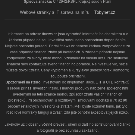
Spisová značka:
C 42942/KSPL Krajský soud v Plzni
Webové stránky a IT správa na míru –
Tobynet.cz
Informace na adrese ftnews.cz jsou výhradně informačního charakteru a v
žádném případě nejsou investiční radou nebo obchodním doporučením.
Nejsme obchodní poradci. Portál ftnews.cz nenese žádnou zodpovědnost za
vaše případně finanční ztráty při investicích. V žádném případě nejsme
zodpovědní za škody, které mohou vzniknout na vašem účtu. Pro skutečné
finanční rady kontaktujte svého finančního poradce. Neinvestuje víc, než si
můžete dovolit ztratit. Ceny kryptoměn a kurzy aktiv (indexy, forex, komodity)
jsou pouze oričntační.
Upozornění na riziko:
Investování do kryptoměn, akcií, ETF a CFD kontraktů
s sebou přináší investiční riziko. Finanční produkty nabízené společnostmi
uvedenými na této stránce mohou způsobit ztrátu vašich finančních
prostředků. Při obchodování s rozdílovými smlouvami dochází u 70 až 90
procent retailových investorů ke ztrátám. Měli byste rozumět tomu, jak tyto
rozdílové kontrakty fungují a zvážit, zda jste ochotni akceptovat jejich riziko.
Jakékoliv užití obsahu včetně převzetí, šíření či dalšího zpřístupňování článků
a fotografií je bez souhlasu zakázáno.