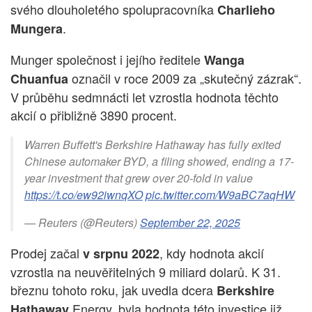
svého dlouholetého spolupracovníka
Charlieho
.
Mungera
Munger společnost i jejího ředitele
Wanga
označil v roce 2009 za „skutečný zázrak“.
Chuanfua
V průběhu sedmnácti let vzrostla hodnota těchto
akcií o přibližně 3890 procent.
Warren Buffett's Berkshire Hathaway has fully exited
Chinese automaker BYD, a filing showed, ending a 17-
year investment that grew over 20-fold in value
https://t.co/ew92iwnqXO
pic.twitter.com/W9aBC7aqHW
— Reuters (@Reuters)
September 22, 2025
Prodej začal
, kdy hodnota akcií
v srpnu 2022
vzrostla na neuvěřitelných 9 miliard dolarů. K 31.
březnu tohoto roku, jak uvedla dcera
Berkshire
Energy, byla hodnota této investice již
Hathaway