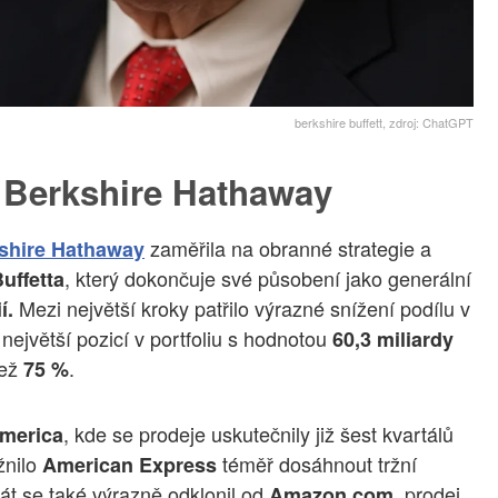
berkshire buffett, zdroj: ChatGPT
i Berkshire Hathaway
zaměřila na obranné strategie a
shire Hathaway
, který dokončuje své působení jako generální
uffetta
Mezi největší kroky patřilo výrazné snížení podílu v
í.
největší pozicí v portfoliu s hodnotou
60,3 miliardy
než
.
75 %
, kde se prodeje uskutečnily již šest kvartálů
America
žnilo
téměř dosáhnout tržní
American Express
t se také výrazně odklonil od
, prodej
Amazon.com