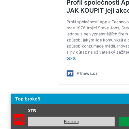
Top brokeři
XTB
Recenze