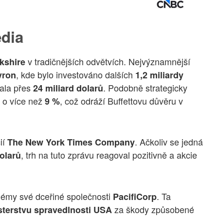
édia
v tradičnějších odvětvích. Nejvýznamnější
kshire
, kde bylo investováno dalších
vron
1,2 miliardy
ala přes
. Podobně strategicky
24 miliard dolarů
o více než
, což odráží Buffettovu důvěru v
9 %
ií
. Ačkoliv se jedná
The New York Times Company
, trh na tuto zprávu reagoval pozitivně a akcie
olarů
blémy své dceřiné společnosti
. Ta
PacifiCorp
za škody způsobené
sterstvu spravedlnosti USA