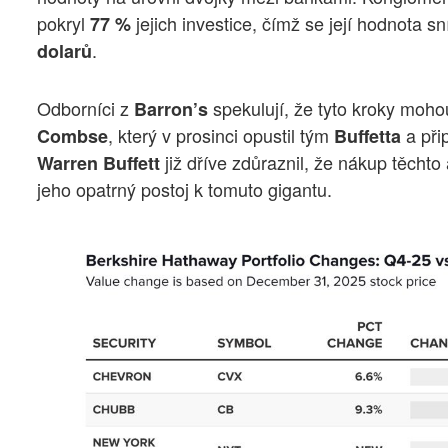
pokryl
jejich investice, čímž se její hodnota sn
77 %
.
dolarů
Odborníci z
spekulují, že tyto kroky moh
Barron’s
, který v prosinci opustil tým
a přip
Combse
Buffetta
již dříve zdůraznil, že nákup těchto
Warren Buffett
jeho opatrný postoj k tomuto gigantu.