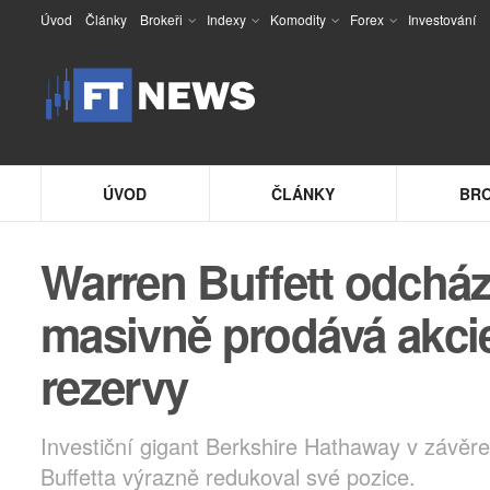
Úvod
Články
Brokeři
Indexy
Komodity
Forex
Investování
ÚVOD
ČLÁNKY
BRO
Warren Buffett odcház
masivně prodává akcie
rezervy
Investiční gigant Berkshire Hathaway v závěr
Buffetta výrazně redukoval své pozice.