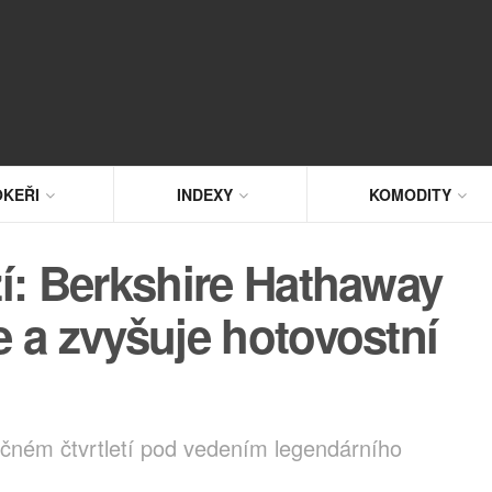
KEŘI
INDEXY
KOMODITY
í: Berkshire Hathaway
 a zvyšuje hotovostní
ečném čtvrtletí pod vedením legendárního