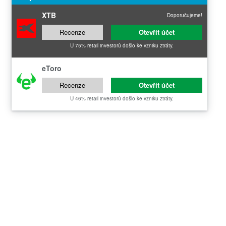
XTB
Doporučujeme!
Recenze
Otevřít účet
U 75% retail investorů došlo ke vzniku ztráty.
eToro
Recenze
Otevřít účet
U 46% retail investorů došlo ke vzniku ztráty.