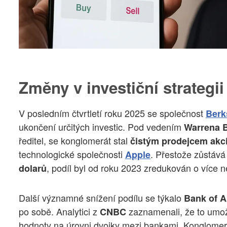
Změny v investiční strategi
V posledním čtvrtletí roku 2025 se společnost
Berk
ukončení určitých investic. Pod vedením
Warrena B
ředitel, se konglomerát stal
čistým prodejcem akci
technologické společnosti
. Přestože zůstává 
Apple
, podíl byl od roku 2023 zredukován o více 
dolarů
Další významné snížení podílu se týkalo
Bank of 
po sobě. Analytici z
zaznamenali, že to umo
CNBC
hodnoty na úrovni dvojky mezi bankami. Konglomerá