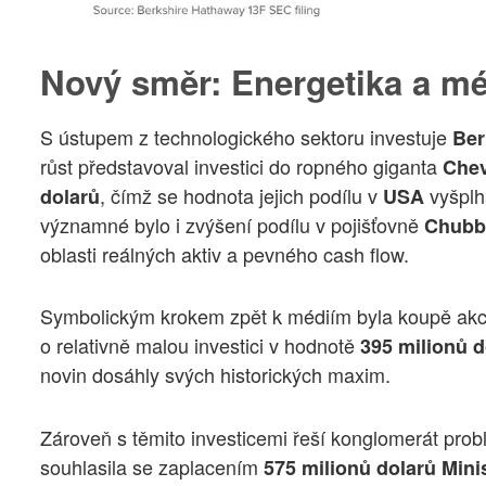
Nový směr: Energetika a m
S ústupem z technologického sektoru investuje
Ber
růst představoval investici do ropného giganta
Che
, čímž se hodnota jejich podílu v
vyšplh
dolarů
USA
významné bylo i zvýšení podílu v pojišťovně
Chubb
oblasti reálných aktiv a pevného cash flow.
Symbolickým krokem zpět k médiím byla koupě akc
o relativně malou investici v hodnotě
395 milionů d
novin dosáhly svých historických maxim.
Zároveň s těmito investicemi řeší konglomerát pro
souhlasila se zaplacením
575 milionů dolarů
Mini