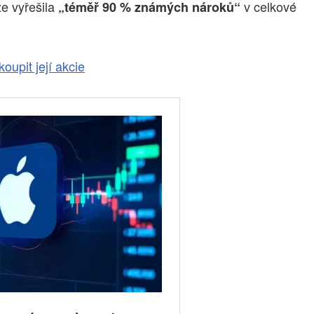
že vyřešila
v celkové
„téměř 90 % známých nároků“
oupit její akcie