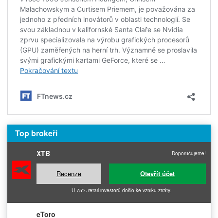
Top brokeři
XTB
Doporučujeme!
Recenze
Otevřít účet
U 75% retail investorů došlo ke vzniku ztráty.
eToro