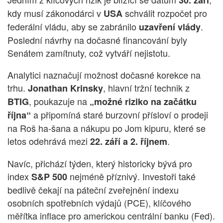
30. září
kdy musí zákonodárci v
schválit rozpočet pro
USA
federální vládu, aby se zabránilo
.
uzavření vlády
Poslední návrhy na dočasné financování byly
Senátem zamítnuty, což vytváří nejistotu.
Analytici naznačují možnost dočasné korekce na
trhu.
, hlavní tržní technik z
Jonathan Krinsky
, poukazuje na
BTIG
„možné riziko na začátku
a připomíná staré burzovní přísloví o prodeji
října“
na Roš ha-šana a nákupu po Jom kipuru, které se
letos odehrává mezi
.
22. září a 2. říjnem
Navíc, přichází týden, který historicky bývá pro
index
nejméně příznivý. Investoři také
S&P 500
bedlivě čekají na páteční zveřejnění indexu
osobních spotřebních výdajů (PCE), klíčového
měřítka inflace pro americkou centrální banku (Fed).