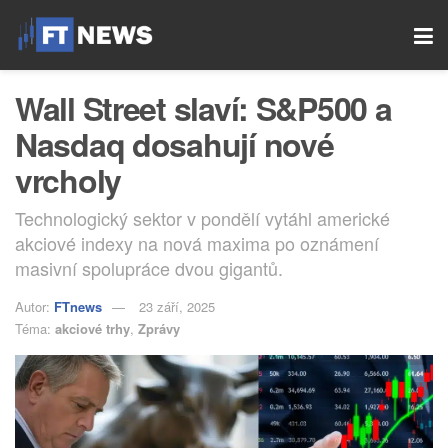
Wall Street slaví: S&P500 a
Nasdaq dosahují nové
vrcholy
Technologický sektor v pondělí vytáhl americké
akciové indexy na nová maxima po oznámení
masivní spolupráce dvou gigantů.
Autor:
FTnews
23 září, 2025
Téma:
akciové trhy
,
Zprávy