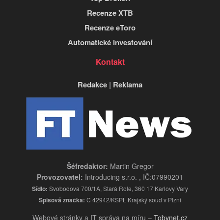
Recenze XTB
Recenze eToro
Automatické investování
Kontakt
Redakce
|
Reklama
Šéfredaktor:
Martin Gregor
Provozovatel:
Introducing s.r.o. , IČ:07990201
Sídlo:
Svobodova 700/1A, Stará Role, 360 17 Karlovy Vary
Spisová značka:
C 42942/KSPL Krajský soud v Plzni
Webové stránky a IT správa na míru –
Tobynet.cz