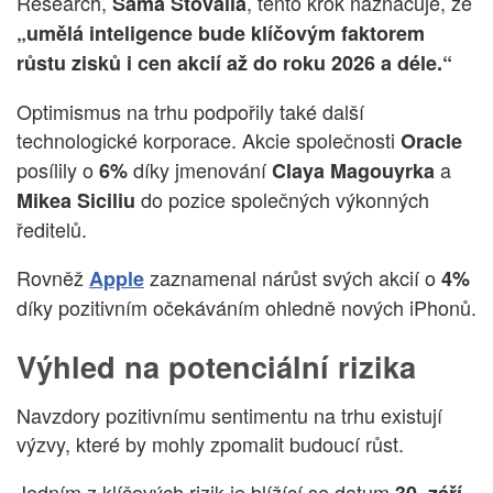
Research,
, tento krok naznačuje, že
Sama Stovalla
„umělá inteligence bude klíčovým faktorem
růstu zisků i cen akcií až do roku 2026 a déle.“
Optimismus na trhu podpořily také další
technologické korporace. Akcie společnosti
Oracle
posílily o
díky jmenování
a
6%
Claya Magouyrka
do pozice společných výkonných
Mikea Siciliu
ředitelů.
Rovněž
zaznamenal nárůst svých akcií o
Apple
4%
díky pozitivním očekáváním ohledně nových iPhonů.
Výhled na potenciální rizika
Navzdory pozitivnímu sentimentu na trhu existují
výzvy, které by mohly zpomalit budoucí růst.
Jedním z klíčových rizik je blížící se datum
,