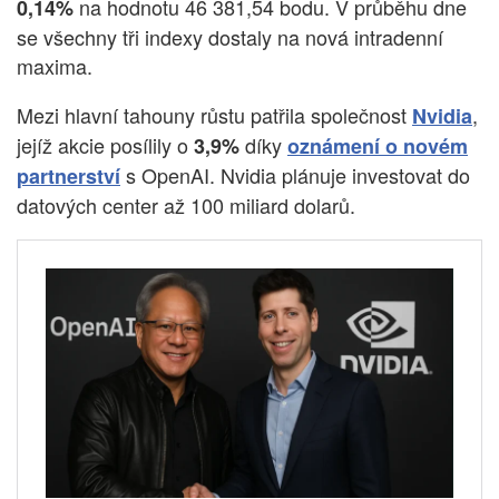
na hodnotu 46 381,54 bodu. V průběhu dne
0,14%
se všechny tři indexy dostaly na nová intradenní
maxima.
Mezi hlavní tahouny růstu patřila společnost
,
Nvidia
jejíž akcie posílily o
díky
3,9%
oznámení o novém
s OpenAI. Nvidia plánuje investovat do
partnerství
datových center až 100 miliard dolarů.