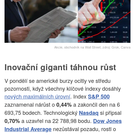
Akcie, obchodník na Wall Street, zdroj: Grok, Canva
Inovační giganti táhnou růst
V pondělí se americké burzy ocitly ve středu
pozornosti, když všechny klíčové indexy dosáhly
nových maximálních úrovní
. Index
S&P 500
zaznamenal nárůst o
a zakončil den na 6
0,44%
693,75 bodech. Technologický
si připsal
Nasdaq
a uzavřel na 22 788,98 bodu.
0,70%
Dow Jones
nezůstával pozadu, rostl o
Industrial Average