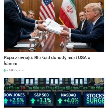
Ropa zlevňuje: Blízkost dohody mezi USA a
Íránem
5 SRPNA, 2026