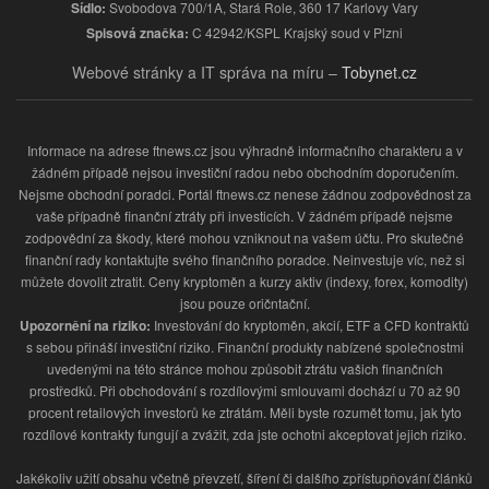
Sídlo:
Svobodova 700/1A, Stará Role, 360 17 Karlovy Vary
Spisová značka:
C 42942/KSPL Krajský soud v Plzni
Webové stránky a IT správa na míru –
Tobynet.cz
Informace na adrese ftnews.cz jsou výhradně informačního charakteru a v
žádném případě nejsou investiční radou nebo obchodním doporučením.
Nejsme obchodní poradci. Portál ftnews.cz nenese žádnou zodpovědnost za
vaše případně finanční ztráty při investicích. V žádném případě nejsme
zodpovědní za škody, které mohou vzniknout na vašem účtu. Pro skutečné
finanční rady kontaktujte svého finančního poradce. Neinvestuje víc, než si
můžete dovolit ztratit. Ceny kryptoměn a kurzy aktiv (indexy, forex, komodity)
jsou pouze oričntační.
Upozornění na riziko:
Investování do kryptoměn, akcií, ETF a CFD kontraktů
s sebou přináší investiční riziko. Finanční produkty nabízené společnostmi
uvedenými na této stránce mohou způsobit ztrátu vašich finančních
prostředků. Při obchodování s rozdílovými smlouvami dochází u 70 až 90
procent retailových investorů ke ztrátám. Měli byste rozumět tomu, jak tyto
rozdílové kontrakty fungují a zvážit, zda jste ochotni akceptovat jejich riziko.
Jakékoliv užití obsahu včetně převzetí, šíření či dalšího zpřístupňování článků