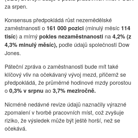
za srpen.
Konsensus předpokládá růst nezemědělské
zaměstnanosti o
(minulý měsíc
161 000 pozici
114
) a mírný
na
tisíc
pokles nezaměstnanosti
4,2% (z
podle údajů společnosti Dow
4,3% minulý měsíc),
Jones.
Páteční zpráva o zaměstnanosti bude mít také
klíčový vliv na očekávaný vývoj mezd, přičemž se
předpokládá, že průměrné hodinové mzdy porostou
o
ao
0,3% v srpnu
3,7% meziročně.
Nicméně nedávné revize údajů naznačily výrazné
zpomalení v tvorbě pracovních míst, což zvyšuje
riziko, že výsledek může být ještě horší, než se
očekává.