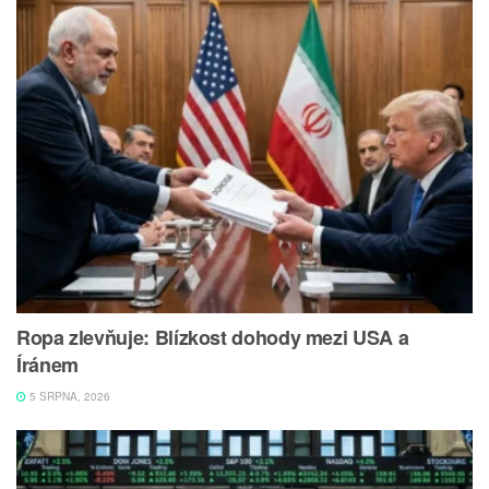
Ropa zlevňuje: Blízkost dohody mezi USA a
Íránem
5 SRPNA, 2026