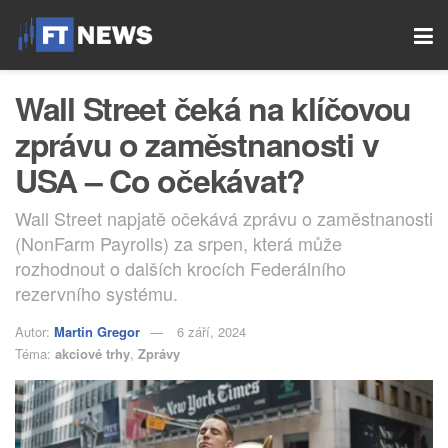
Wall Street čeká na klíčovou
zprávu o zaměstnanosti v
USA – Co očekávat?
Wall Street napjatě očekává zprávu o zaměstnanosti
(NonFarm Payrolls) za srpen, která může
rozhodnout o dalších krocích Federálního
rezervního systému.
Autor:
Martin Gregor
6 září, 2024
Téma:
akciové trhy
,
Zprávy