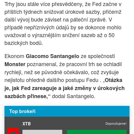
Trhy jsou stále více přesvědčeny, že Fed začne v
příštích týdnech snižovat úrokové sazby, přičemž
další vývoj bude záviset na páteční zprávě. V
případě nepříznivých údajů by se dokonce mohlo
uvažovat o výraznějším snížení sazeb až o 50
bazických bodů.
Ekonom
ze společnosti
Giacomo Santangelo
poznamenal, že pracovní trh se ochladil
Monster
rychleji, než se původně očekávalo, což zvyšuje
nejistotu ohledně dalšího postupu Fedu . „
Otázka
je, jak Fed zareaguje a jaké změny v úrokových
dodal Santangelo.
sazbách přinese,“
Top brokeři
XTB
Doporučujeme!