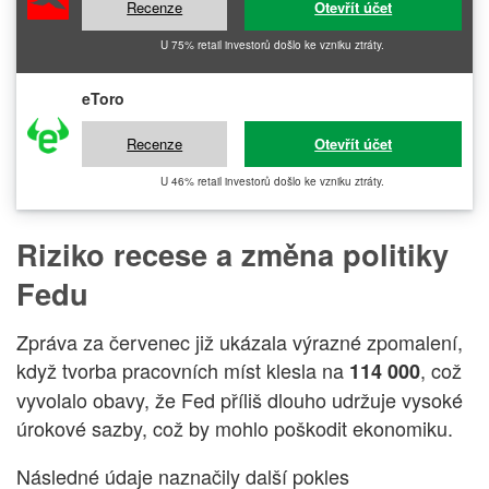
Recenze
Otevřít účet
U 75% retail investorů došlo ke vzniku ztráty.
eToro
Recenze
Otevřít účet
U 46% retail investorů došlo ke vzniku ztráty.
Riziko recese a změna politiky
Fedu
Zpráva za červenec již ukázala výrazné zpomalení,
když tvorba pracovních míst klesla na
, což
114 000
vyvolalo obavy, že Fed příliš dlouho udržuje vysoké
úrokové sazby, což by mohlo poškodit ekonomiku.
Následné údaje naznačily další pokles