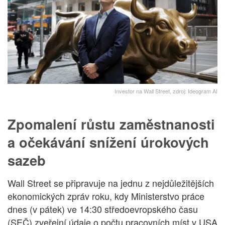
Investor na Wall Street, zdroj: Ideogram AI
Zpomalení růstu zaměstnanosti
a očekávání snížení úrokových
sazeb
Wall Street se připravuje na jednu z nejdůležitějších
ekonomických zpráv roku, kdy Ministerstvo práce
dnes (v pátek) ve 14:30 středoevropského času
(SEČ) zveřejní údaje o počtu pracovních míst v USA